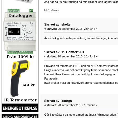
Jag har ca 80 cm rörlängd på min Hitachi, och jag har aldr
MVH/Gano
Skrivet av: shelter
«
skrivet:
20 september 2013, 23:42:44 »
Är så bökigt och kolla på vintern, annars hade jag kunnat 
Skrivet av: TS Comfort AB
«
skrivet:
20 september 2013, 18:47:41 »
Provade att tömma en HE12 och en NE9 som var installerade
Enligt kunderna var det en "riktig" kylfirma som hade mon
Har sett flera Panasonic med väldigt korta rördragnignar d
Panasonic.
Bäst brukar vara att följa tillverkarens rekomendationer 
Skrivet av: xxargs
«
skrivet:
20 september 2013, 16:37:49 »
Går inte sådant att justera med att ändra fyllningsgraden (