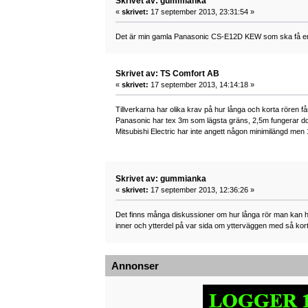
Skrivet av: gummianka
«
skrivet:
17 september 2013, 23:31:54 »
Det är min gamla Panasonic CS-E12D KEW som ska få en n
Skrivet av: TS Comfort AB
«
skrivet:
17 september 2013, 14:14:18 »
Tillverkarna har olika krav på hur långa och korta rören få
Panasonic har tex 3m som lägsta gräns, 2,5m fungerar d
Mitsubishi Electric har inte angett någon minimilängd me
Skrivet av: gummianka
«
skrivet:
17 september 2013, 12:36:26 »
Det finns många diskussioner om hur långa rör man kan h
inner och ytterdel på var sida om ytterväggen med så korta
Annonser