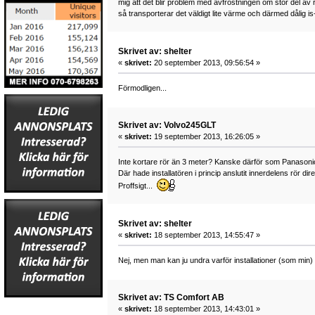
mig att det blir problem med avfrostningen om stor del av
så transporterar det väldigt lite värme och därmed dålig i
Skrivet av: shelter
«
skrivet:
20 september 2013, 09:56:54 »
Förmodligen...
Skrivet av: Volvo245GLT
«
skrivet:
19 september 2013, 16:26:05 »
Inte kortare rör än 3 meter? Kanske därför som Panasonic-
Där hade installatören i princip anslutit innerdelens rör 
Proffsigt...
Skrivet av: shelter
«
skrivet:
18 september 2013, 14:55:47 »
Nej, men man kan ju undra varför installationer (som min)
Skrivet av: TS Comfort AB
«
skrivet:
18 september 2013, 14:43:01 »