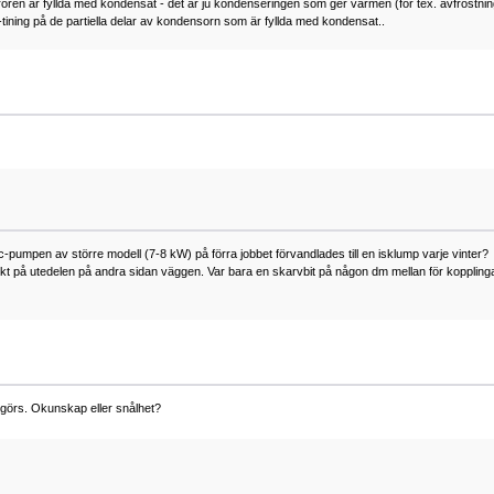
 rören är fyllda med kondensat - det är ju kondenseringen som ger värmen (för tex. avfrostnin
s-tining på de partiella delar av kondensorn som är fyllda med kondensat..
pumpen av större modell (7-8 kW) på förra jobbet förvandlades till en isklump varje vinter?
direkt på utedelen på andra sidan väggen. Var bara en skarvbit på någon dm mellan för koppling
 görs. Okunskap eller snålhet?