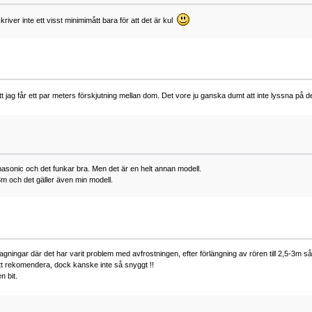
river inte ett visst minimimått bara för att det är kul
tt jag får ett par meters förskjutning mellan dom. Det vore ju ganska dumt att inte lyssna 
asonic och det funkar bra. Men det är en helt annan modell.
och det gäller även min modell.
gningar där det har varit problem med avfrostningen, efter förlängning av rören till 2,5-3m 
 att rekomendera, dock kanske inte så snyggt !!
n bit.