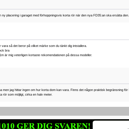
y placering i garaget med förhoppningsvis korta rör när den nya FD35:an ska ersätta den.
r vara så det beror på vilket märke som du tänkt dig intstallera.
ock bra
n 1m är mig veterligen kortaste rekomendationen på dessa modeller.
a men jag hittar ingen om hur korta dom kan vara. Finns det någon praktisk begränsning fö
 rör som möjligt, cirka en halv meter.