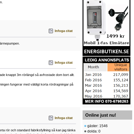
n.
Infoga citat
l värmepumpen.
Infoga citat
hade knappt 3m rörlängd så avfrostade dom bort allt.
stningen fungerar med väldigt korta rördragningar på
Online just nu!
Infoga citat
gäster: 1546
orta rör och standard fabriksfyllning så kan jag tänka
dolda: 0