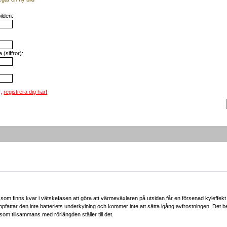
ilden:
(siffror):
r,
registrera dig här!
 finns kvar i vätskefasen att göra att värmeväxlaren på utsidan får en försenad kyleffekt e
å uppfattar den inte batteriets underkylning och kommer inte att sätta igång avfrostningen. Det
om tillsammans med rörlängden ställer till det.