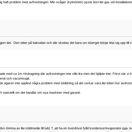
ig haft problem med avfrostningen. Min svåger (kylmöntör) pyste bort lite gas vid installatione
gjort det. Den sitter på baksidan och där skottas det bara om isberget börjar leta sig upp til
 med ca 1m rördragning där avfrostningen inte ville lira men det hjälpte inte. Först när vi 
terat och vacumsugit.
är ägaren inte upplevt några problem med isbildning så det verkar vara lite lotteri hur avdro
och speciellt om det handlar om nya maskiner med garanti.
dvs tömma av lite köldmedie till tub) ?, att ha en överdrivet fylld kondensor/evaporator pga. k