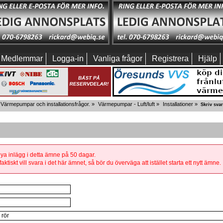
Medlemmar
Logga-in
Vanliga frågor
Registrera
Hjälp
Värmepumpar och installationsfrågor.
»
Värmepumpar - Luft/luft
»
Installationer
»
Skriv svar
 nya inlägg i detta ämne på 50 dagar.
aktiskt vill svara i det här ämnet, så bör du överväga att istället starta ett nytt ämne.