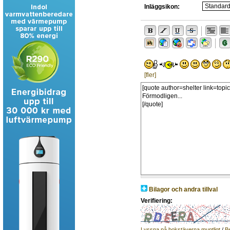
Inläggsikon:
[fler]
Bilagor och andra tillval
Verifiering:
Lyssna på bokstäverna muntligt
/
B