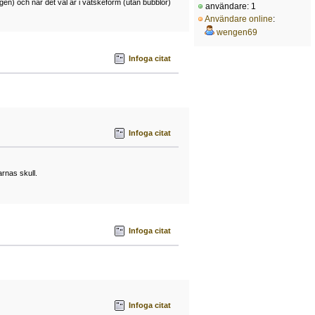
gen) och när det väl är i vätskeform (utan bubblor)
användare: 1
Användare online
:
wengen69
Infoga citat
Infoga citat
arnas skull.
Infoga citat
Infoga citat