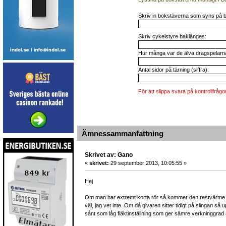
Skriv in bokstäverna som syns på b
Skriv cykelstyre baklänges:
Hur många var de älva dragspelarna 
Antal sidor på tärning (siffra):
För att slippa svara på kontrollfrågo
Ämnessammanfattning
Skrivet av: Gano
«
skrivet:
29 september 2013, 10:05:55 »
Hej
Om man har extremt korta rör så kommer den restvärme som
väl, jag vet inte. Om då givaren sitter tidigt på slingan s
sånt som låg fläktinställning som ger sämre verkninggrad s