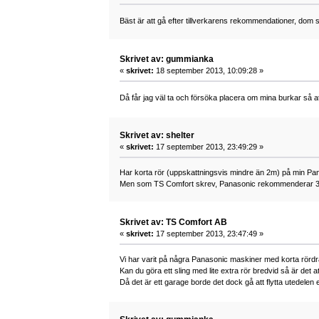
Bäst är att gå efter tillverkarens rekommendationer, dom sk
Skrivet av: gummianka
«
skrivet:
18 september 2013, 10:09:28 »
Då får jag väl ta och försöka placera om mina burkar så a
Skrivet av: shelter
«
skrivet:
17 september 2013, 23:49:29 »
Har korta rör (uppskattningsvis mindre än 2m) på min Pan
Men som TS Comfort skrev, Panasonic rekommenderar 3m 
Skrivet av: TS Comfort AB
«
skrivet:
17 september 2013, 23:47:49 »
Vi har varit på några Panasonic maskiner med korta rördra
Kan du göra ett sling med lite extra rör bredvid så är det
Då det är ett garage borde det dock gå att flytta utedelen e