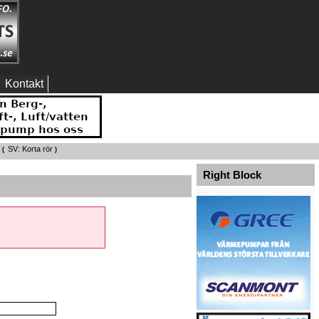
Kontakt
SV: Korta rör
 (
)
Right Block