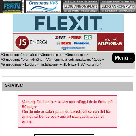
Värmepumpsforum allt om värmepump och värmepumpar
»
Menu ≡
VärmepumpsForum Allmänt
»
Värmepumpar och installationsfrågor.
»
Värmepumpar - Luft/luft
»
Installationer
»
SV: Korta rör
Skriv svar (
)
Skriv svar
Varning: Det har inte skrivits nya inlägg i detta ämne på
50 dagar.
Om du inte är säker på att du faktiskt vill svara i det här
ämnet, så bör du överväga att istället starta ett nytt
ämne.