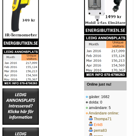
Online just nu!
gäster: 1682
dolda: 0
användare: 5
Användare online
:
Thompa71
ErikB
perra83