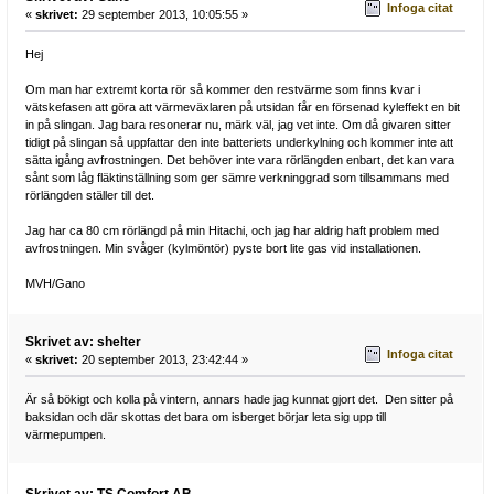
Infoga citat
«
skrivet:
29 september 2013, 10:05:55 »
Hej
Om man har extremt korta rör så kommer den restvärme som finns kvar i
vätskefasen att göra att värmeväxlaren på utsidan får en försenad kyleffekt en bit
in på slingan. Jag bara resonerar nu, märk väl, jag vet inte. Om då givaren sitter
tidigt på slingan så uppfattar den inte batteriets underkylning och kommer inte att
sätta igång avfrostningen. Det behöver inte vara rörlängden enbart, det kan vara
sånt som låg fläktinställning som ger sämre verkninggrad som tillsammans med
rörlängden ställer till det.
Jag har ca 80 cm rörlängd på min Hitachi, och jag har aldrig haft problem med
avfrostningen. Min svåger (kylmöntör) pyste bort lite gas vid installationen.
MVH/Gano
Skrivet av: shelter
Infoga citat
«
skrivet:
20 september 2013, 23:42:44 »
Är så bökigt och kolla på vintern, annars hade jag kunnat gjort det. Den sitter på
baksidan och där skottas det bara om isberget börjar leta sig upp till
värmepumpen.
Skrivet av: TS Comfort AB