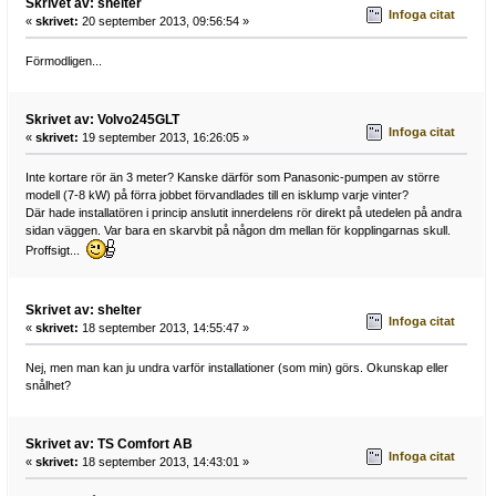
Skrivet av: shelter
Infoga citat
«
skrivet:
20 september 2013, 09:56:54 »
Förmodligen...
Skrivet av: Volvo245GLT
Infoga citat
«
skrivet:
19 september 2013, 16:26:05 »
Inte kortare rör än 3 meter? Kanske därför som Panasonic-pumpen av större
modell (7-8 kW) på förra jobbet förvandlades till en isklump varje vinter?
Där hade installatören i princip anslutit innerdelens rör direkt på utedelen på andra
sidan väggen. Var bara en skarvbit på någon dm mellan för kopplingarnas skull.
Proffsigt...
Skrivet av: shelter
Infoga citat
«
skrivet:
18 september 2013, 14:55:47 »
Nej, men man kan ju undra varför installationer (som min) görs. Okunskap eller
snålhet?
Skrivet av: TS Comfort AB
Infoga citat
«
skrivet:
18 september 2013, 14:43:01 »