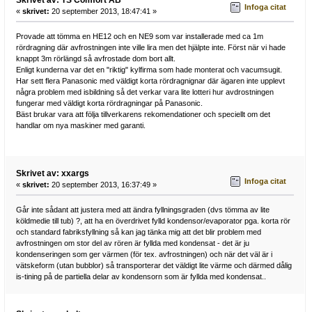
Infoga citat
«
skrivet:
20 september 2013, 18:47:41 »
Provade att tömma en HE12 och en NE9 som var installerade med ca 1m
rördragning där avfrostningen inte ville lira men det hjälpte inte. Först när vi hade
knappt 3m rörlängd så avfrostade dom bort allt.
Enligt kunderna var det en "riktig" kylfirma som hade monterat och vacumsugit.
Har sett flera Panasonic med väldigt korta rördragnignar där ägaren inte upplevt
några problem med isbildning så det verkar vara lite lotteri hur avdrostningen
fungerar med väldigt korta rördragningar på Panasonic.
Bäst brukar vara att följa tillverkarens rekomendationer och speciellt om det
handlar om nya maskiner med garanti.
Skrivet av: xxargs
Infoga citat
«
skrivet:
20 september 2013, 16:37:49 »
Går inte sådant att justera med att ändra fyllningsgraden (dvs tömma av lite
köldmedie till tub) ?, att ha en överdrivet fylld kondensor/evaporator pga. korta rör
och standard fabriksfyllning så kan jag tänka mig att det blir problem med
avfrostningen om stor del av rören är fyllda med kondensat - det är ju
kondenseringen som ger värmen (för tex. avfrostningen) och när det väl är i
vätskeform (utan bubblor) så transporterar det väldigt lite värme och därmed dålig
is-tining på de partiella delar av kondensorn som är fyllda med kondensat..