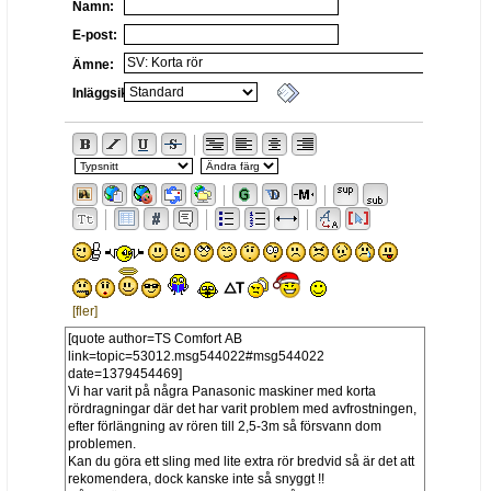
Namn:
E-post:
Ämne:
Inläggsikon:
[fler]