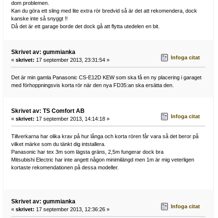
dom problemen.
Kan du göra ett sling med lite extra rör bredvid så är det att rekomendera, dock
kanske inte så snyggt !!
Då det är ett garage borde det dock gå att flytta utedelen en bit.
Skrivet av: gummianka
Infoga citat
«
skrivet:
17 september 2013, 23:31:54 »
Det är min gamla Panasonic CS-E12D KEW som ska få en ny placering i garaget
med förhoppningsvis korta rör när den nya FD35:an ska ersätta den.
Skrivet av: TS Comfort AB
Infoga citat
«
skrivet:
17 september 2013, 14:14:18 »
Tillverkarna har olika krav på hur långa och korta rören får vara så det beror på
vilket märke som du tänkt dig intstallera.
Panasonic har tex 3m som lägsta gräns, 2,5m fungerar dock bra
Mitsubishi Electric har inte angett någon minimilängd men 1m är mig veterligen
kortaste rekomendationen på dessa modeller.
Skrivet av: gummianka
Infoga citat
«
skrivet:
17 september 2013, 12:36:26 »