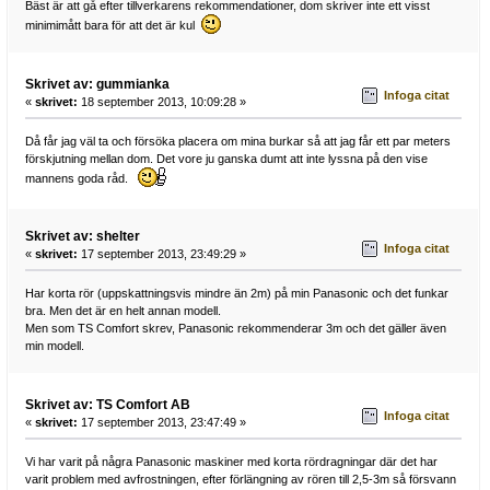
Bäst är att gå efter tillverkarens rekommendationer, dom skriver inte ett visst
minimimått bara för att det är kul
Skrivet av: gummianka
Infoga citat
«
skrivet:
18 september 2013, 10:09:28 »
Då får jag väl ta och försöka placera om mina burkar så att jag får ett par meters
förskjutning mellan dom. Det vore ju ganska dumt att inte lyssna på den vise
mannens goda råd.
Skrivet av: shelter
Infoga citat
«
skrivet:
17 september 2013, 23:49:29 »
Har korta rör (uppskattningsvis mindre än 2m) på min Panasonic och det funkar
bra. Men det är en helt annan modell.
Men som TS Comfort skrev, Panasonic rekommenderar 3m och det gäller även
min modell.
Skrivet av: TS Comfort AB
Infoga citat
«
skrivet:
17 september 2013, 23:47:49 »
Vi har varit på några Panasonic maskiner med korta rördragningar där det har
varit problem med avfrostningen, efter förlängning av rören till 2,5-3m så försvann