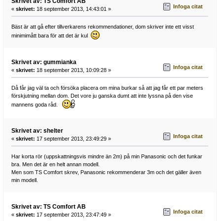
Skrivet av: TS Comfort AB
Infoga citat
«
skrivet:
18 september 2013, 14:43:01 »
Bäst är att gå efter tillverkarens rekommendationer, dom skriver inte ett visst
minimimått bara för att det är kul
Skrivet av: gummianka
Infoga citat
«
skrivet:
18 september 2013, 10:09:28 »
Då får jag väl ta och försöka placera om mina burkar så att jag får ett par meters
förskjutning mellan dom. Det vore ju ganska dumt att inte lyssna på den vise
mannens goda råd.
Skrivet av: shelter
Infoga citat
«
skrivet:
17 september 2013, 23:49:29 »
Har korta rör (uppskattningsvis mindre än 2m) på min Panasonic och det funkar
bra. Men det är en helt annan modell.
Men som TS Comfort skrev, Panasonic rekommenderar 3m och det gäller även
min modell.
Skrivet av: TS Comfort AB
Infoga citat
«
skrivet:
17 september 2013, 23:47:49 »