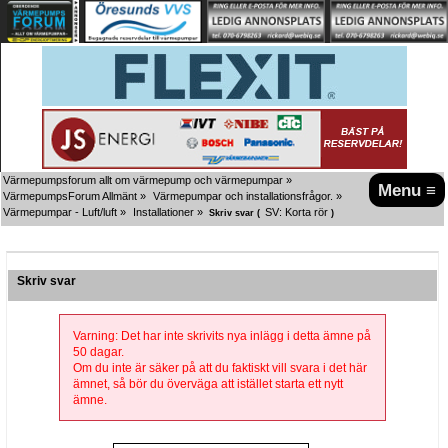
Värmepumpsforum allt om värmepump och värmepumpar
»
Menu ≡
VärmepumpsForum Allmänt
»
Värmepumpar och installationsfrågor.
»
Värmepumpar - Luft/luft
»
Installationer
»
SV: Korta rör
Skriv svar (
)
Skriv svar
Varning: Det har inte skrivits nya inlägg i detta ämne på
50 dagar.
Om du inte är säker på att du faktiskt vill svara i det här
ämnet, så bör du överväga att istället starta ett nytt
ämne.