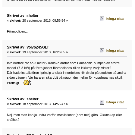
Skrivet av: shelter
Infoga citat
«
skrivet:
20 september 2013, 09:56:54 »
Förmodligen...
Skrivet av: Volvo245GLT
Infoga citat
«
skrivet:
19 september 2013, 16:26:05 »
Inte kortare rör än 3 meter? Kanske därför som Panasonic-pumpen av större
modell (7-8 kW) på förra jobbet förvandlades till en isklump varje vinter?
Där hade installatören i princip anslutit innerdelens rör direkt på utedelen på andra
sidan väggen. Var bara en skarvbit på någon dm mellan för kopplingarnas skull.
Proffsigt...
Skrivet av: shelter
Infoga citat
«
skrivet:
18 september 2013, 14:55:47 »
Nej, men man kan ju undra varför installationer (som min) görs. Okunskap eller
snålhet?