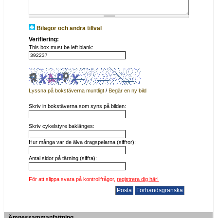
Bilagor och andra tillval
Verifiering:
This box must be left blank:
Lyssna på bokstäverna muntligt
/
Begär en ny bild
Skriv in bokstäverna som syns på bilden:
Skriv cykelstyre baklänges:
Hur många var de älva dragspelarna (siffror):
Antal sidor på tärning (siffra):
För att slippa svara på kontrollfrågor,
registrera dig här!
Ämnessammanfattning