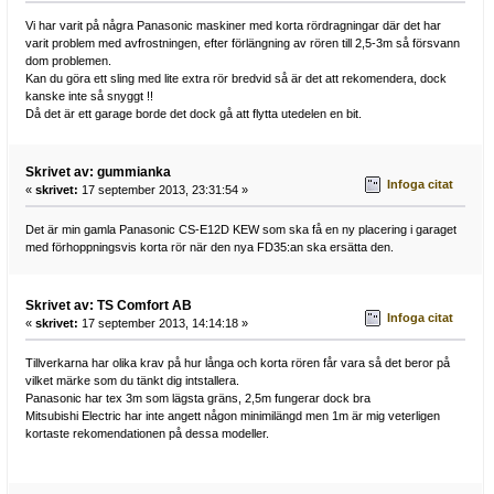
Vi har varit på några Panasonic maskiner med korta rördragningar där det har
varit problem med avfrostningen, efter förlängning av rören till 2,5-3m så försvann
dom problemen.
Kan du göra ett sling med lite extra rör bredvid så är det att rekomendera, dock
kanske inte så snyggt !!
Då det är ett garage borde det dock gå att flytta utedelen en bit.
Skrivet av: gummianka
Infoga citat
«
skrivet:
17 september 2013, 23:31:54 »
Det är min gamla Panasonic CS-E12D KEW som ska få en ny placering i garaget
med förhoppningsvis korta rör när den nya FD35:an ska ersätta den.
Skrivet av: TS Comfort AB
Infoga citat
«
skrivet:
17 september 2013, 14:14:18 »
Tillverkarna har olika krav på hur långa och korta rören får vara så det beror på
vilket märke som du tänkt dig intstallera.
Panasonic har tex 3m som lägsta gräns, 2,5m fungerar dock bra
Mitsubishi Electric har inte angett någon minimilängd men 1m är mig veterligen
kortaste rekomendationen på dessa modeller.