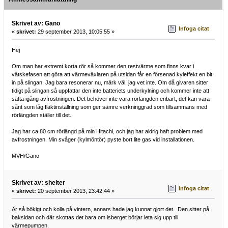
Skrivet av: Gano
Infoga citat
«
skrivet:
29 september 2013, 10:05:55 »
Hej
Om man har extremt korta rör så kommer den restvärme som finns kvar i
vätskefasen att göra att värmeväxlaren på utsidan får en försenad kyleffekt en bit
in på slingan. Jag bara resonerar nu, märk väl, jag vet inte. Om då givaren sitter
tidigt på slingan så uppfattar den inte batteriets underkylning och kommer inte att
sätta igång avfrostningen. Det behöver inte vara rörlängden enbart, det kan vara
sånt som låg fläktinställning som ger sämre verkninggrad som tillsammans med
rörlängden ställer till det.
Jag har ca 80 cm rörlängd på min Hitachi, och jag har aldrig haft problem med
avfrostningen. Min svåger (kylmöntör) pyste bort lite gas vid installationen.
MVH/Gano
Skrivet av: shelter
Infoga citat
«
skrivet:
20 september 2013, 23:42:44 »
Är så bökigt och kolla på vintern, annars hade jag kunnat gjort det. Den sitter på
baksidan och där skottas det bara om isberget börjar leta sig upp till
värmepumpen.