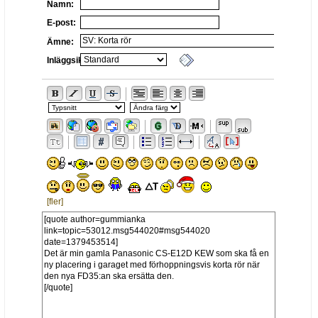
Namn:
E-post:
Ämne:
Inläggsikon:
[fler]