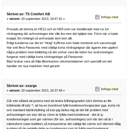
Skrivet av: TS Comfort AB
Infoga citat
«
skrivet:
20 september 2013, 18:47:41 »
Provade att tömma en HE12 och en NE9 som var installerade med ca 1m
rördragning där avfrostningen inte ville lira men det hjälpte inte. Först när vi hade
knappt 3m rörlängd så avfrostade dom bort allt.
Enligt kunderna var det en "riktig" kylfirma som hade monterat och vacumsugit.
Har sett flera Panasonic med väldigt korta rördragnignar där ägaren inte upplevt
några problem med isbildning så det verkar vara lite lotteri hur avdrostningen
fungerar med väldigt korta rördragningar på Panasonic.
Bäst brukar vara att följa tillverkarens rekomendationer och speciellt om det
handlar om nya maskiner med garanti.
Skrivet av: xxargs
Infoga citat
«
skrivet:
20 september 2013, 16:37:49 »
Går inte sådant att justera med att ändra fyllningsgraden (dvs tömma av lite
köldmedie till tub) ?, att ha en överdrivet fylld kondensor/evaporator pga. korta rör
och standard fabriksfyllning så kan jag tänka mig att det blir problem med
avfrostningen om stor del av rören är fyllda med kondensat - det är ju
kondenseringen som ger värmen (för tex. avfrostningen) och när det väl är i
vätskeform (utan bubblor) så transporterar det väldigt lite värme och därmed dålig
is-tining på de partiella delar av kondensorn som är fyllda med kondensat..