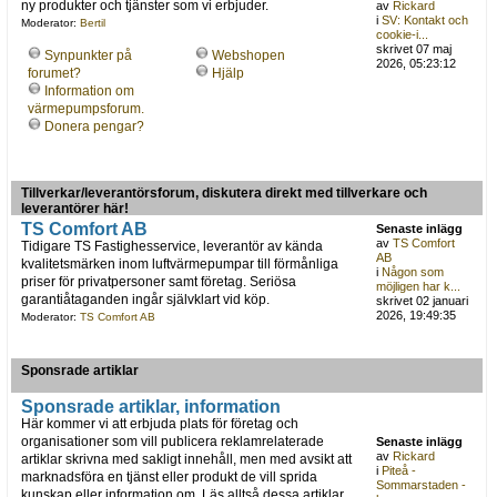
ny produkter och tjänster som vi erbjuder.
av
Rickard
i
SV: Kontakt och
Moderator:
Bertil
cookie-i...
skrivet 07 maj
Synpunkter på
Webshopen
2026, 05:23:12
forumet?
Hjälp
Information om
värmepumpsforum.
Donera pengar?
Tillverkar/leverantörsforum, diskutera direkt med tillverkare och
leverantörer här!
TS Comfort AB
Senaste inlägg
av
TS Comfort
Tidigare TS Fastighesservice, leverantör av kända
AB
kvalitetsmärken inom luftvärmepumpar till förmånliga
i
Någon som
priser för privatpersoner samt företag. Seriösa
möjligen har k...
garantiåtaganden ingår självklart vid köp.
skrivet 02 januari
2026, 19:49:35
Moderator:
TS Comfort AB
Sponsrade artiklar
Sponsrade artiklar, information
Här kommer vi att erbjuda plats för företag och
organisationer som vill publicera reklamrelaterade
Senaste inlägg
av
Rickard
artiklar skrivna med sakligt innehåll, men med avsikt att
i
Piteå -
marknadsföra en tjänst eller produkt de vill sprida
Sommarstaden -
kunskap eller information om. Läs alltså dessa artiklar