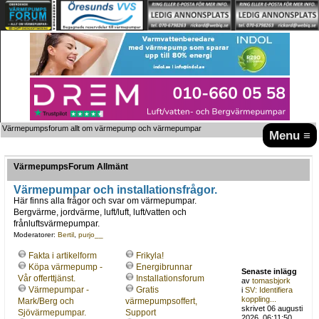
Värmepumpsforum allt om värmepump och värmepumpar
Menu ≡
VärmepumpsForum Allmänt
Värmepumpar och installationsfrågor.
Här finns alla frågor och svar om värmepumpar.
Bergvärme, jordvärme, luft/luft, luft/vatten och
frånluftsvärmepumpar.
Moderatorer:
Bertil
,
purjo__
Fakta i artikelform
Frikyla!
Köpa värmepump -
Energibrunnar
Senaste inlägg
Vår offerttjänst.
Installationsforum
av
tomasbjork
Värmepumpar -
Gratis
i
SV: Identifiera
koppling...
Mark/Berg och
värmepumpsoffert,
skrivet 06 augusti
Sjövärmepumpar.
Support
2026, 06:11:50