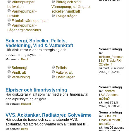
Värmepumpar -
Bidrag och stöd -
Luft/vatten
Värmepump, solfångare,
Värmepumpar -
solceller, vindkraft
Luft/luft
Övriga frågor
Frånluftsvärmepumpar
Värmepumpar -
Lågenergi/Passivhus
Solenergi, Solceller, Pellets,
Vedeldning, Vind & Vattenkraft
Senaste inlägg
Här diskuterar vi andra energislag och
av
uppvärmningssystem.
torbjorn_forsman
Moderator:
Bertil
i
SV: Trasig PX-
22 efter f...
Solenergi
Pellets
skrivet 06 augusti
2026, 16:52:15
Vindkraft
Vattenkraft
Vedeldning
Energilager
Senaste inlägg
Elpriser och timprisstyrning
av
Rickard
Här diskuterar vi allt som har med elpris, timprisavtal
i
SV: Är detta
möjligt?
och elprisstyrning att göra.
skrivet 23 juli
Moderator:
Rickard
2026, 08:18:28
Senaste inlägg
VVS, Acktankar, Radiatorer, Golvvärme
av
SUNE73
Här postar du frågor och svar angående VVS,
i
Maskin för att
underlätt...
acktankar, radiatorer, golvvärme och allt som hör till.
skrivet 06 augusti
Moderator:
Bertil