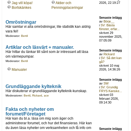
Jag vill köpa!
Aktier och
2026, 22:19:27
Bortskänkes
Penningplaceringar
Senaste inlägg
Omröstningar
av
Börje__
i
SV: Bästa
Här samlar vi alla omröstningar, lite statistik kan aldrig
fönster, erfar...
vara fel!
skrivet 29
Moderator:
Bertil
november 2025,
07:05:09
Artiklar och läsvärt + manualer.
Senaste inlägg
Här hittar du länkar till sånt som är intressant att läsa
av
Rickard
om värmepumpar.
i
SV: Så det kan
Moderator:
Bertil
gå?
skrivet 10 maj
Manualer
2026, 14:36:26
Senaste inlägg
av
SW
Grundläggande kylteknik
i
SV: Grundig
Här diskuterar vi grundläggande kylteknik-kunskap.
FRYS Kanske...
skrivet 03
Moderatorer:
Bertil
,
Rickard
,
ace
februari 2026,
09:14:30
Fakta och nyheter om
forumet/Företaget
Här kan du bl.a. läsa om mig som äger och
administrerar forumet, och hur det finansieras. Här kan
du även läsa nyheter om verksamheten och få info om
Senaste inlägg