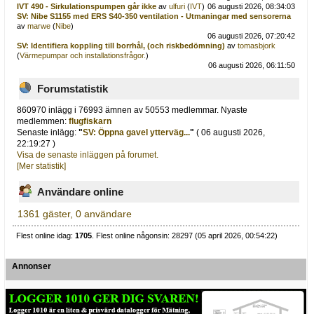
IVT 490 - Sirkulationspumpen går ikke
av
ulfuri
(
IVT
)
06 augusti 2026, 08:34:03
SV: Nibe S1155 med ERS S40-350 ventilation - Utmaningar med sensorerna
av
marwe
(
Nibe
)
06 augusti 2026, 07:20:42
SV: Identifiera koppling till borrhål, (och riskbedömning)
av
tomasbjork
(
Värmepumpar och installationsfrågor.
)
06 augusti 2026, 06:11:50
Forumstatistik
860970 inlägg i 76993 ämnen av 50553 medlemmar. Nyaste
medlemmen:
flugfiskarn
Senaste inlägg:
"
SV: Öppna gavel ytterväg...
"
( 06 augusti 2026,
22:19:27 )
Visa de senaste inläggen på forumet.
[Mer statistik]
Användare online
1361 gäster, 0 användare
Flest online idag:
1705
. Flest online någonsin: 28297 (05 april 2026, 00:54:22)
Annonser