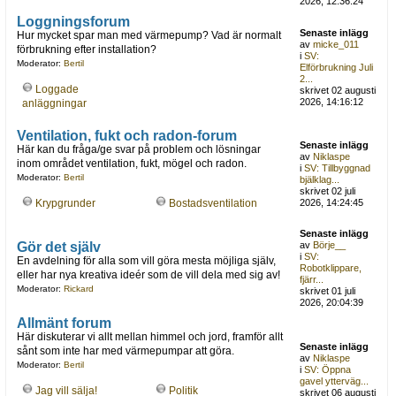
2026, 12:36:24
Loggningsforum
Senaste inlägg
Hur mycket spar man med värmepump? Vad är normalt
av
micke_011
förbrukning efter installation?
i
SV:
Moderator:
Bertil
Elförbrukning Juli
2...
Loggade
skrivet 02 augusti
2026, 14:16:12
anläggningar
Ventilation, fukt och radon-forum
Senaste inlägg
Här kan du fråga/ge svar på problem och lösningar
av
Niklaspe
inom området ventilation, fukt, mögel och radon.
i
SV: Tillbyggnad
Moderator:
Bertil
bjälklag...
skrivet 02 juli
Krypgrunder
Bostadsventilation
2026, 14:24:45
Senaste inlägg
Gör det själv
av
Börje__
i
SV:
En avdelning för alla som vill göra mesta möjliga själv,
Robotklippare,
eller har nya kreativa ideér som de vill dela med sig av!
fjärr...
Moderator:
Rickard
skrivet 01 juli
2026, 20:04:39
Allmänt forum
Här diskuterar vi allt mellan himmel och jord, framför allt
Senaste inlägg
sånt som inte har med värmepumpar att göra.
av
Niklaspe
Moderator:
Bertil
i
SV: Öppna
gavel ytterväg...
Jag vill sälja!
Politik
skrivet 06 augusti