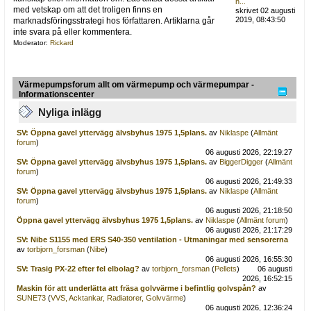
h...
med vetskap om att det troligen finns en
skrivet 02 augusti
2019, 08:43:50
marknadsföringsstrategi hos författaren. Artiklarna går
inte svara på eller kommentera.
Moderator:
Rickard
Värmepumpsforum allt om värmepump och värmepumpar -
Informationscenter
Nyliga inlägg
SV: Öppna gavel yttervägg älvsbyhus 1975 1,5plans.
av
Niklaspe
(
Allmänt
forum
)
06 augusti 2026, 22:19:27
SV: Öppna gavel yttervägg älvsbyhus 1975 1,5plans.
av
BiggerDigger
(
Allmänt
forum
)
06 augusti 2026, 21:49:33
SV: Öppna gavel yttervägg älvsbyhus 1975 1,5plans.
av
Niklaspe
(
Allmänt
forum
)
06 augusti 2026, 21:18:50
Öppna gavel yttervägg älvsbyhus 1975 1,5plans.
av
Niklaspe
(
Allmänt forum
)
06 augusti 2026, 21:17:29
SV: Nibe S1155 med ERS S40-350 ventilation - Utmaningar med sensorerna
av
torbjorn_forsman
(
Nibe
)
06 augusti 2026, 16:55:30
SV: Trasig PX-22 efter fel elbolag?
av
torbjorn_forsman
(
Pellets
)
06 augusti
2026, 16:52:15
Maskin för att underlätta att fräsa golvvärme i befintlig golvspån?
av
SUNE73
(
VVS, Acktankar, Radiatorer, Golvvärme
)
06 augusti 2026, 12:36:24