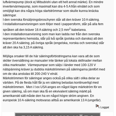
luftvärmepump (dock ej Mitsubishi utan ett helt annat märke). En mindre
invertervärmepump, som maximalt kan dra 4-5 A från elnätet och som
omöjligt kan dra några höga startströmmar som skulle kunna knäcka
säkringar.
I den svenska försäljningsbroschyren står att den kräver 10 A säkring.
I installationsanvisningen som följer med i pappersform, står på alla fem
2
språken att den kräver 16 A säkring och 2,5 mm
kabelarea.
I den installationsanvisning som man kan ladda ner från den svenska
representantens hemsida, står på två språk (polska och danska) att den
kräver 20 A säkring, på övriga språk (engelska, norska och svenska) står
att den ska ha 3,15 A säkring.
Möjliga orsaker till de här säkringsförbistringarna kan vara att de som
sköter översättning av manualer inte tänker på lokala skillnader mellan
olika marknader. Värmepumpar som säljs i länder med 100-120 V
nätspänning kräver ju dubbla märkströmmen på säkringarna jämfört med
om de ska anslutas till 200-240 V elnät.
Märkströmmen för säkringar anges också på olika sätt i olika delar av
världen. På de flesta håll får ju en säkring belastas kontinuerligt med
märkströmmen. Men i t ex USA anges en något lägre märkström för en
given säkring, så om man ska få en ekvivalent säkring märkt på
amerikanskt sätt måste den ha en något högre ström angiven. En
europeisk 10 A-säkring motsvaras alltså av amerikansk 13 A (ungefär).
Loggat