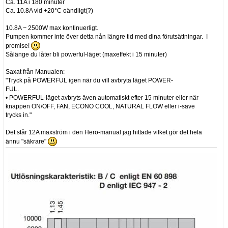
Ca. 11A i 180 minuter
Ca. 10.8A vid +20°C oändligt(?)
10.8A ~ 2500W max kontinuerligt.
Pumpen kommer inte över detta nån längre tid med dina förutsättningar. I
promise!
Sålänge du låter bli powerful-läget (maxeffekt i 15 minuter)
Saxat från Manualen:
"Tryck på POWERFUL igen när du vill avbryta läget POWER-
FUL.
• POWERFUL-läget avbryts även automatiskt efter 15 minuter eller när
knappen ON/OFF, FAN, ECONO COOL, NATURAL FLOW eller i-save
trycks in."
Det står 12A maxström i den Hero-manual jag hittade vilket gör det hela
ännu "säkrare"