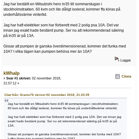
Jag har beställt en Mitsubishi hero ln35 till sommarstugan i
stockholmstrakten. 60 kvm och lite dåligt isolerat, kommer ffa köras på
underhållsvärme vintertid.
Jag har haft elektriker som har förberett med 2 polig psa 10A. Det var
innan jag exakt hade bestämt pump. Ser nu att rekommenderad säkring
på ln35 är på 13A.
Gissar att pumpen är ganska överdimensionerad, kommer det funka med
10A? I vilka lägen kan pumpen behöva mer än 10A?
Loggat
kWhalp
Citera
«
Svar #1 skrivet:
02 november 2018,
21:57:12 »
Citat från: Granis76 skrivet 02 november 2018, 21:23:39
Jag har beställt en Mitsubishi hero ln35 till sommarstugan i stockholmstrakten.
60 kvm och lite dåligt isolerat, kommer ffa köras på underhållsvärme vintertid.
Jag har haft elektriker som har förberett med 2 polig psa 10A. Det var innan jag
exakt hade bestämt pump. Ser nu att rekommenderad säkring på ln35 är på
13A.
Gissar att pumpen är ganska överdimensionerad, kommer det funka med 10A?
I vilka lägen kan pumpen behöva mer än 10A?