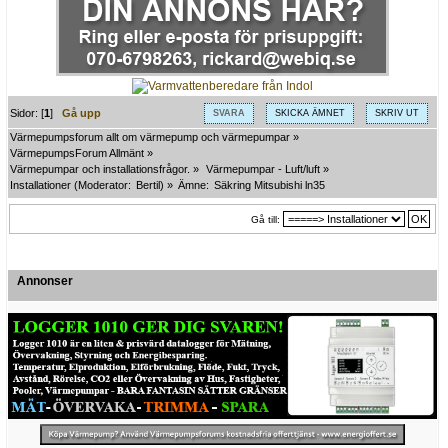
Sidor: [
1
]
Gå upp
SVARA
SKICKA ÄMNET
SKRIV UT
Värmepumpsforum allt om värmepump och värmepumpar
»
VärmepumpsForum Allmänt
»
Värmepumpar och installationsfrågor.
»
Värmepumpar - Luft/luft
»
Installationer
(Moderator:
Bertil
) »
Ämne:
Säkring Mitsubishi ln35
Gå till:
Annonser