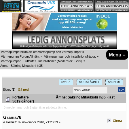
Värmepumpsforum allt om värmepump och värmepumpar
»
Menu ≡
VärmepumpsForum Allmänt
»
Värmepumpar och installationsfrågor.
»
Värmepumpar - Luft/luft
»
Installationer
(Moderator:
Bertil
) »
Ämne:
Säkring Mitsubishi ln35
SVARA
SKICKA ÄMNET
SKRIV UT
Sidor: [
1
]
Gå ned
Författare
Ämne: Säkring Mitsubishi ln35 (läst
5619 gånger)
0 medlemmar och 1 gäst tittar på detta ämne.
Granis76
Citera
«
skrivet:
02 november 2018, 21:23:39 »