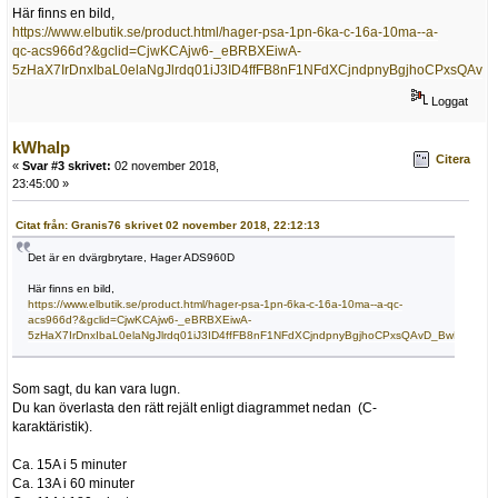
Här finns en bild,
https://www.elbutik.se/product.html/hager-psa-1pn-6ka-c-16a-10ma--a-
qc-acs966d?&gclid=CjwKCAjw6-_eBRBXEiwA-
5zHaX7IrDnxIbaL0elaNgJlrdq01iJ3ID4ffFB8nF1NFdXCjndpnyBgjhoCPxsQAv
Loggat
kWhalp
Citera
«
Svar #3 skrivet:
02 november 2018,
23:45:00 »
Citat från: Granis76 skrivet 02 november 2018, 22:12:13
Det är en dvärgbrytare, Hager ADS960D
Här finns en bild,
https://www.elbutik.se/product.html/hager-psa-1pn-6ka-c-16a-10ma--a-qc-
acs966d?&gclid=CjwKCAjw6-_eBRBXEiwA-
5zHaX7IrDnxIbaL0elaNgJlrdq01iJ3ID4ffFB8nF1NFdXCjndpnyBgjhoCPxsQAvD_BwE
Som sagt, du kan vara lugn.
Du kan överlasta den rätt rejält enligt diagrammet nedan (C-
karaktäristik).
Ca. 15A i 5 minuter
Ca. 13A i 60 minuter