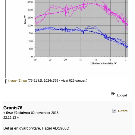
image (1).jpg
(78.81 kB, 1024x768 - visat 625 gånger.)
Loggat
Granis76
Citera
«
Svar #2 skrivet:
02 november 2018,
22:12:13 »
Det är en dvärgbrytare, Hager ADS960D