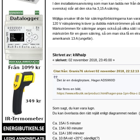
I den installationsanvisning som man kan ladda ner från 
svenska) står att den ska ha 3,15 A säkring.
Möjliga orsaker till de här säkringsförbistringarna kan v
120 V nätspänning kräver ju dubbla märkströmmen på säkr
Märkströmmen för säkringar anges också på olika sätt i ol
märkström för en given säkring, så om man ska få en ekv
amerikansk 13 A (ungefär).
Skrivet av: kWhalp
«
skrivet:
02 november 2018, 23:45:00 »
Citat från: Granis76 skrivet 02 november 2018, 22:12:13
Det är en dvärgbrytare, Hager ADS960D
Här finns en bild,
https://www.elbutik.se/product.html/hager-psa-1pn-
Som sagt, du kan vara lugn.
Du kan överlasta den rätt rejält enligt diagrammet nedan (
Ca. 15A i 5 minuter
Ca. 13A i 60 minuter
Ca. 11A i 180 minuter
Ca. 10.8A vid +20°C oändligt(?)