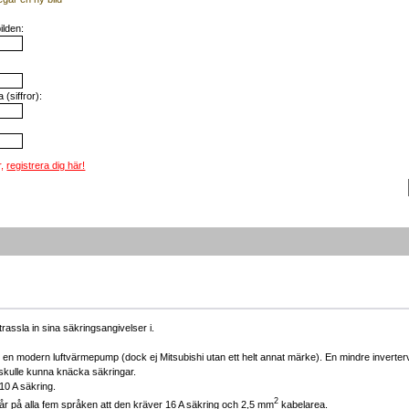
ilden:
(siffror):
r,
registrera dig här!
assla in sina säkringsangivelser i.
för en modern luftvärmepump (dock ej Mitsubishi utan ett helt annat märke). En mindre invert
skulle kunna knäcka säkringar.
10 A säkring.
2
står på alla fem språken att den kräver 16 A säkring och 2,5 mm
kabelarea.