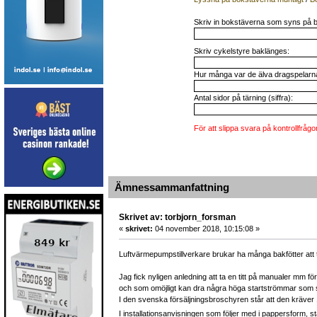
Skriv in bokstäverna som syns på b
Skriv cykelstyre baklänges:
Hur många var de älva dragspelarna 
Antal sidor på tärning (siffra):
För att slippa svara på kontrollfrågo
Ämnessammanfattning
Skrivet av: torbjorn_forsman
«
skrivet:
04 november 2018, 10:15:08 »
Luftvärmepumpstillverkare brukar ha många bakfötter att tr
Jag fick nyligen anledning att ta en titt på manualer mm 
och som omöjligt kan dra några höga startströmmar som 
I den svenska försäljningsbroschyren står att den kräver 
I installationsanvisningen som följer med i pappersform, 