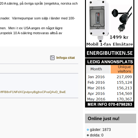
20 A säkring, på övriga språk (engelska, norska och
 marknader. Värmepumpar som säljs i länder med 100-
ömmen. Men i t ex USA anges en något lägre
uropeisk 10 A-säkring motsvaras alltså av
Infoga citat
J3ID4ffFB8nF1NFdXCjndpnyBgjhoCPxsQAvD_BwE
Online just nu!
gäster: 1873
dolda: 0