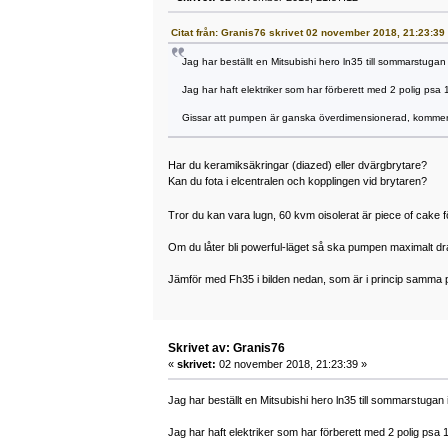
Citat från: Granis76 skrivet 02 november 2018, 21:23:39
Jag har beställt en Mitsubishi hero ln35 till sommarstugan 
Jag har haft elektriker som har förberett med 2 polig p
Gissar att pumpen är ganska överdimensionerad, komme
Har du keramiksäkringar (diazed) eller dvärgbrytare?
Kan du fota i elcentralen och kopplingen vid brytaren?
Tror du kan vara lugn, 60 kvm oisolerat är piece of cake
Om du låter bli powerful-läget så ska pumpen maximalt dra
Jämför med Fh35 i bilden nedan, som är i princip samma pu
Skrivet av: Granis76
«
skrivet:
02 november 2018, 21:23:39 »
Jag har beställt en Mitsubishi hero ln35 till sommarstugan 
Jag har haft elektriker som har förberett med 2 polig ps