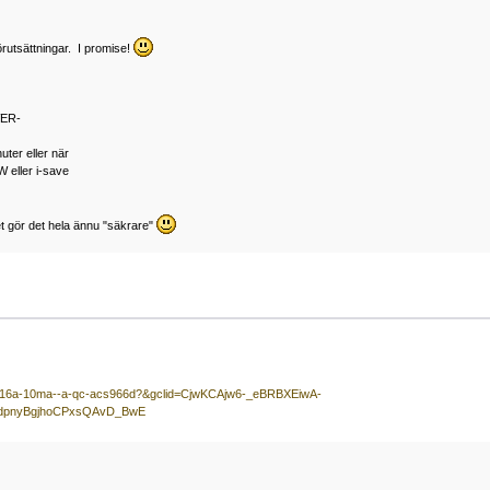
rutsättningar. I promise!
WER-
ter eller när
ller i-save
et gör det hela ännu "säkrare"
a-c-16a-10ma--a-qc-acs966d?&gclid=CjwKCAjw6-_eBRBXEiwA-
jndpnyBgjhoCPxsQAvD_BwE