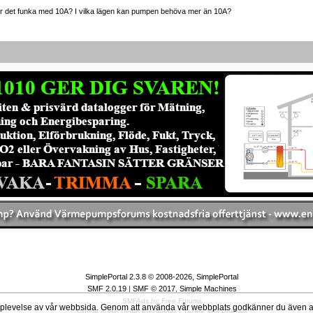
 det funka med 10A? I vilka lägen kan pumpen behöva mer än 10A?
SimplePortal 2.3.8 © 2008-2026, SimplePortal
SMF 2.0.19
|
SMF © 2017
,
Simple Machines
SMFAds
for
Free Forums
 upplevelse av vår webbsida. Genom att använda vår webbplats godkänner du även
Simple Audio Video Embedder
|
Terms and Policies