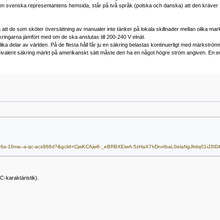
den svenska representantens hemsida, står på två språk (polska och danska) att den kräver 
ara att de som sköter översättning av manualer inte tänker på lokala skillnader mellan olika
ingarna jämfört med om de ska anslutas till 200-240 V elnät.
ika delar av världen. På de flesta håll får ju en säkring belastas kontinuerligt med märkstr
ivalent säkring märkt på amerikanskt sätt måste den ha en något högre ström angiven. En e
6ka-c-16a-10ma--a-qc-acs966d?&gclid=CjwKCAjw6-_eBRBXEiwA-5zHaX7IrDnxIbaL0elaNgJlrdq01i
C-karaktäristik).