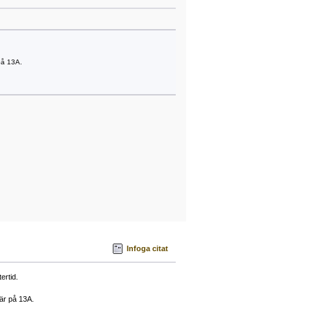
.
på 13A.
Infoga citat
ertid.
är på 13A.