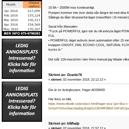
10.8A ~ 2500W max kontinuerligt.
Pumpen kommer inte över detta nån längre tid med dina fö
Sålänge du låter bli powerful-läget (maxeffekt i 15 minuter)
Saxat från Manualen:
"Tryck på POWERFUL igen när du vill avbryta läget PO
FUL.
• POWERFUL-läget avbryts även automatiskt efter 15 minu
knappen ON/OFF, FAN, ECONO COOL, NATURAL FLOW e
trycks in."
Det står 12A maxström i den Hero-manual jag hittade vilk
Skrivet av: Granis76
«
skrivet:
02 november 2018, 22:12:13 »
Det är en dvärgbrytare, Hager ADS960D
Här finns en bild,
https://www.elbutik.se/product.html/hager-psa-1pn-6k
5zHaX7IrDnxIbaL0elaNgJlrdq01iJ3ID4ffFB8nF1NFdXC
Skrivet av: kWhalp
«
skrivet:
02 november 2018, 21:57:12 »