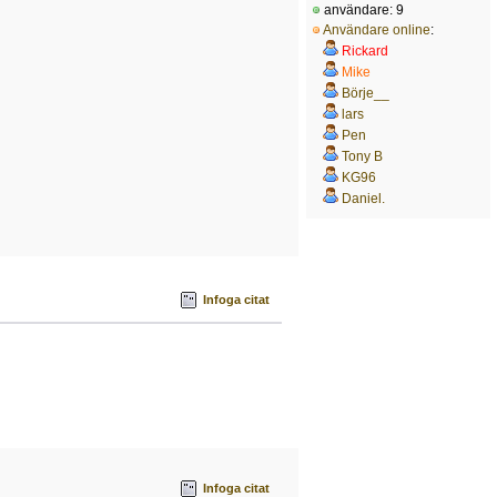
användare: 9
Användare online
:
Rickard
Mike
Börje__
lars
Pen
Tony B
KG96
Daniel.
rocas
Infoga citat
Infoga citat