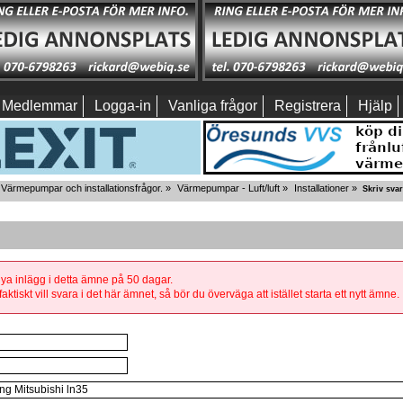
Medlemmar
Logga-in
Vanliga frågor
Registrera
Hjälp
Värmepumpar och installationsfrågor.
»
Värmepumpar - Luft/luft
»
Installationer
»
Skriv svar
 nya inlägg i detta ämne på 50 dagar.
aktiskt vill svara i det här ämnet, så bör du överväga att istället starta ett nytt ämne.