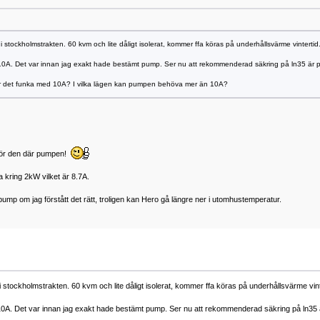
i stockholmstrakten. 60 kvm och lite dåligt isolerat, kommer ffa köras på underhållsvärme vintertid
sa 10A. Det var innan jag exakt hade bestämt pump. Ser nu att rekommenderad säkring på ln35 är 
r det funka med 10A? I vilka lägen kan pumpen behöva mer än 10A?
 för den där pumpen!
 kring 2kW vilket är 8.7A.
mp om jag förstått det rätt, troligen kan Hero gå längre ner i utomhustemperatur.
i stockholmstrakten. 60 kvm och lite dåligt isolerat, kommer ffa köras på underhållsvärme vint
a 10A. Det var innan jag exakt hade bestämt pump. Ser nu att rekommenderad säkring på ln35 