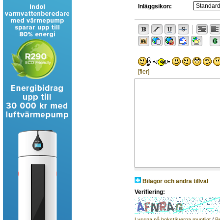
Inläggsikon:
[fler]
Bilagor och andra tillval
Verifiering:
Lyssna på bokstäverna muntligt
/
B