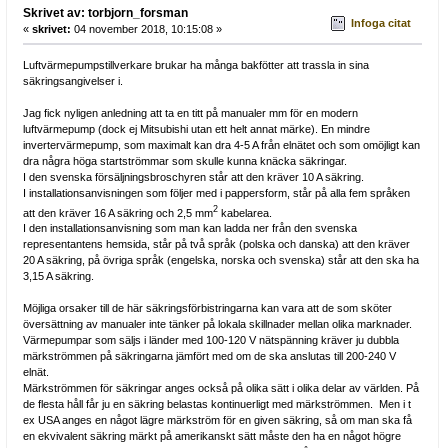
Skrivet av: torbjorn_forsman
Infoga citat
«
skrivet:
04 november 2018, 10:15:08 »
Luftvärmepumpstillverkare brukar ha många bakfötter att trassla in sina
säkringsangivelser i.
Jag fick nyligen anledning att ta en titt på manualer mm för en modern
luftvärmepump (dock ej Mitsubishi utan ett helt annat märke). En mindre
invertervärmepump, som maximalt kan dra 4-5 A från elnätet och som omöjligt kan
dra några höga startströmmar som skulle kunna knäcka säkringar.
I den svenska försäljningsbroschyren står att den kräver 10 A säkring.
I installationsanvisningen som följer med i pappersform, står på alla fem språken
2
att den kräver 16 A säkring och 2,5 mm
kabelarea.
I den installationsanvisning som man kan ladda ner från den svenska
representantens hemsida, står på två språk (polska och danska) att den kräver
20 A säkring, på övriga språk (engelska, norska och svenska) står att den ska ha
3,15 A säkring.
Möjliga orsaker till de här säkringsförbistringarna kan vara att de som sköter
översättning av manualer inte tänker på lokala skillnader mellan olika marknader.
Värmepumpar som säljs i länder med 100-120 V nätspänning kräver ju dubbla
märkströmmen på säkringarna jämfört med om de ska anslutas till 200-240 V
elnät.
Märkströmmen för säkringar anges också på olika sätt i olika delar av världen. På
de flesta håll får ju en säkring belastas kontinuerligt med märkströmmen. Men i t
ex USA anges en något lägre märkström för en given säkring, så om man ska få
en ekvivalent säkring märkt på amerikanskt sätt måste den ha en något högre