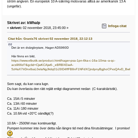
ström angiven. En europeisk 10 A-säkring motsvaras alltså av amerikansk 13 A
(ungefär).
Skrivet av: kWhalp
Infoga citat
«
skrivet:
02 november 2018, 23:45:00 »
Citat från: Granis76 skrivet 02 november 2018, 22:12:13
Det är en dvärgbrytare, Hager ADS960D
Här finns en bild,
https://www.elbutik.se/product.html/hager-psa-1pn-6ka-c-16a-10ma--a-qc-
acs966d?&gclid=CjwKCAjw6-_eBRBXEiwA-
5zHaX7IrDnxIbaL0elaNgJlrdq01iJ3ID4ffFB8nF1NFdXCjndpnyBgjhoCPxsQAvD_BwE
Som sagt, du kan vara lugn.
Du kan överlasta den rätt rejält enligt diagrammet nedan (C-karaktäristik).
Ca. 15A i 5 minuter
Ca. 13A i 60 minuter
Ca. 11A i 180 minuter
Ca. 10.8A vid +20°C oändligt(?)
10.8A ~ 2500W max kontinuerligt.
Pumpen kommer inte över detta nån längre tid med dina förutsättningar. I promise!