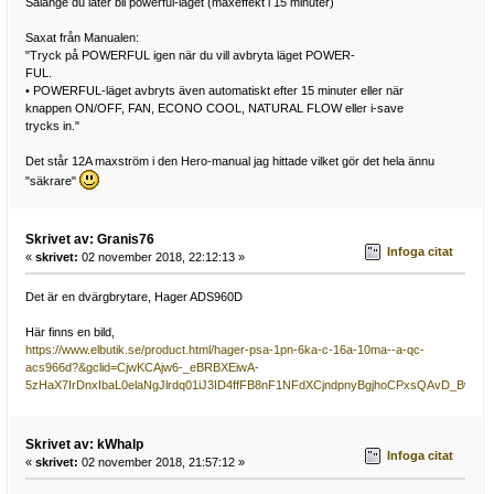
Sålänge du låter bli powerful-läget (maxeffekt i 15 minuter)
Saxat från Manualen:
"Tryck på POWERFUL igen när du vill avbryta läget POWER-
FUL.
• POWERFUL-läget avbryts även automatiskt efter 15 minuter eller när
knappen ON/OFF, FAN, ECONO COOL, NATURAL FLOW eller i-save
trycks in."
Det står 12A maxström i den Hero-manual jag hittade vilket gör det hela ännu
"säkrare"
Skrivet av: Granis76
Infoga citat
«
skrivet:
02 november 2018, 22:12:13 »
Det är en dvärgbrytare, Hager ADS960D
Här finns en bild,
https://www.elbutik.se/product.html/hager-psa-1pn-6ka-c-16a-10ma--a-qc-
acs966d?&gclid=CjwKCAjw6-_eBRBXEiwA-
5zHaX7IrDnxIbaL0elaNgJlrdq01iJ3ID4ffFB8nF1NFdXCjndpnyBgjhoCPxsQAvD_BwE
Skrivet av: kWhalp
Infoga citat
«
skrivet:
02 november 2018, 21:57:12 »