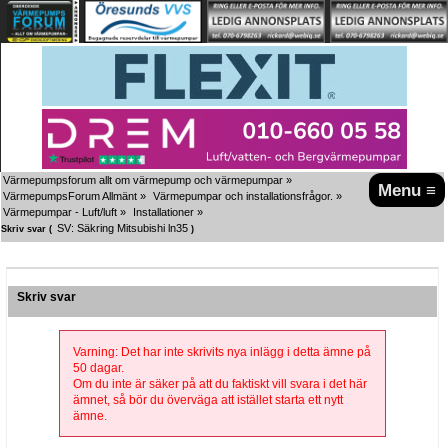
Värmepumpsforum allt om värmepump och värmepumpar
»
Menu ≡
VärmepumpsForum Allmänt
»
Värmepumpar och installationsfrågor.
»
Värmepumpar - Luft/luft
»
Installationer
»
SV: Säkring Mitsubishi ln35
Skriv svar (
)
Skriv svar
Varning: Det har inte skrivits nya inlägg i detta ämne på
50 dagar.
Om du inte är säker på att du faktiskt vill svara i det här
ämnet, så bör du överväga att istället starta ett nytt
ämne.