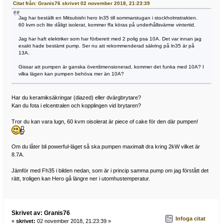
Citat från: Granis76 skrivet 02 november 2018, 21:23:39
Jag har beställt en Mitsubishi hero ln35 till sommarstugan i stockholmstrakten.
60 kvm och lite dåligt isolerat, kommer ffa köras på underhållsvärme vintertid.
Jag har haft elektriker som har förberett med 2 polig psa 10A. Det var innan jag
exakt hade bestämt pump. Ser nu att rekommenderad säkring på ln35 är på
13A.
Gissar att pumpen är ganska överdimensionerad, kommer det funka med 10A? I
vilka lägen kan pumpen behöva mer än 10A?
Har du keramiksäkringar (diazed) eller dvärgbrytare?
Kan du fota i elcentralen och kopplingen vid brytaren?
Tror du kan vara lugn, 60 kvm oisolerat är piece of cake för den där pumpen!
Om du låter bli powerful-läget så ska pumpen maximalt dra kring 2kW vilket är
8.7A.
Jämför med Fh35 i bilden nedan, som är i princip samma pump om jag förstått det
rätt, troligen kan Hero gå längre ner i utomhustemperatur.
Skrivet av: Granis76
Infoga citat
«
skrivet:
02 november 2018, 21:23:39 »