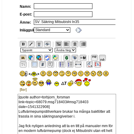
Namn:
E-post:
Ämne:
Inläggsikon:
[fler]