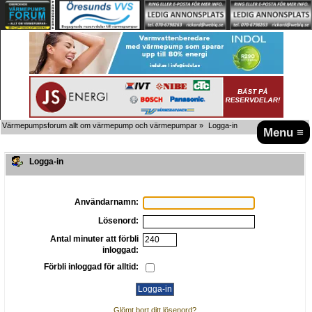
Värmepumpsforum allt om värmepump och värmepumpar
»
Logga-in
Menu ≡
Logga-in
Användarnamn:
Lösenord:
Antal minuter att förbli
inloggad:
Förbli inloggad för alltid:
Glömt bort ditt lösenord?