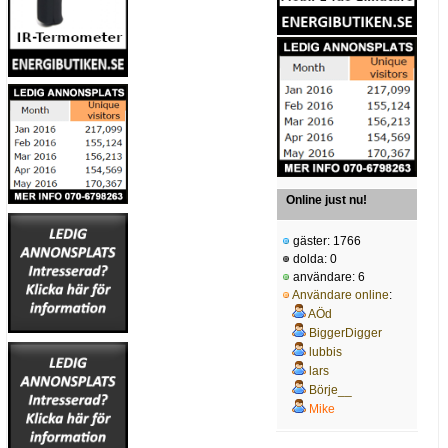
Online just nu!
gäster: 1766
dolda: 0
användare: 6
Användare online
:
AÖd
BiggerDigger
lubbis
lars
Börje__
Mike