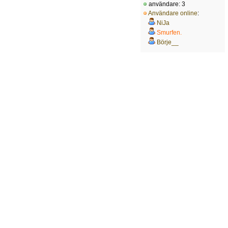
användare: 3
Användare online
:
NiJa
Smurfen.
Börje__