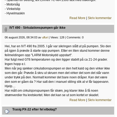
- Spårfräs för betong, tex Einhell TC-MA 1300 fast med träklingor.
- Motorsåg
- Vinkelslip
- Hyvelmaskin
Read More
|
Skriv kommentar
IVT 490 - Sirkulationspumpen går ikke
06 augusti 2026, 08:34:03 av
ulfuri
| Views: 128 | Comments: 0
Hei, har en IVT 490 fra 2005. I går var sikringen slått ut på pumpen. Slo den
på igjen å prøvde å starte opp pumpen. Etter en liten stund kommer denne
feilmeldingen opp "LARM Motorskydd uppstart".
Har fulgt med GT6 temperaturen og den ligger stabilt på ca 21-24 grader.
Ingen hopp e.l.
Men når jeg sjekker cirkulationspumpen er den helt kald og den virker ikke
som den går. Prøvde å skru ut skruen men det virker det som det står vann
under trykk på den. Normalt kommer det bare noen dråper. Kan det være
den som er gåen da ? Har satt den i manuel stiling slik at vi får tappevann.
Hjelp....
Har målt om cirkulsjonspumpen får strøm, jeg klarer ikke å få noen
strømverdier fra kretskortet. Men det kan se ut som kortet er skadet.
Read More
|
Skriv kommentar
Trasig PX-22 efter fel elbolag?