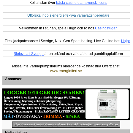
Kolla listan över
bästa casino utan svensk licens
Utforska Indols energieffektiva varmvattenberedare
Välkommen in i stugan, spela i lugn och ro hos
Casinostugan
Flest jackpotchanser i Sverige, Next Gen Sportsbetting, Live Casino hos
Hajper
Slotozilla i Sverige
är en erkänd och väletablerad gamblingplattform
Missa inte Värmepumpsforums oberoende kostnadsfria Offerttjänst!
www.energioffert.se
Annonser
Nyliga inlägg