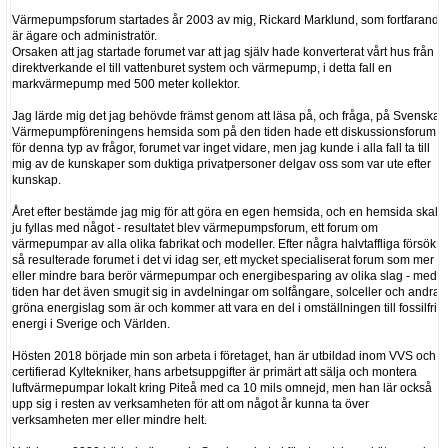
Värmepumpsforum startades år 2003 av mig, Rickard Marklund, som fortfarande
är ägare och administratör.
Orsaken att jag startade forumet var att jag själv hade konverterat vårt hus från
direktverkande el till vattenburet system och värmepump, i detta fall en
markvärmepump med 500 meter kollektor.
Jag lärde mig det jag behövde främst genom att läsa på, och fråga, på Svenska
Värmepumpföreningens hemsida som på den tiden hade ett diskussionsforum
för denna typ av frågor, forumet var inget vidare, men jag kunde i alla fall ta till
mig av de kunskaper som duktiga privatpersoner delgav oss som var ute efter
kunskap.
Året efter bestämde jag mig för att göra en egen hemsida, och en hemsida skall
ju fyllas med något - resultatet blev värmepumpsforum, ett forum om
värmepumpar av alla olika fabrikat och modeller. Efter några halvtaffliga försök
så resulterade forumet i det vi idag ser, ett mycket specialiserat forum som mer
eller mindre bara berör värmepumpar och energibesparing av olika slag - med
tiden har det även smugit sig in avdelningar om solfångare, solceller och andra
gröna energislag som är och kommer att vara en del i omställningen till fossilfri
energi i Sverige och Världen.
Hösten 2018 började min son arbeta i företaget, han är utbildad inom VVS och
certifierad Kyltekniker, hans arbetsuppgifter är primärt att sälja och montera
luftvärmepumpar lokalt kring Piteå med ca 10 mils omnejd, men han lär också
upp sig i resten av verksamheten för att om något år kunna ta över
verksamheten mer eller mindre helt.