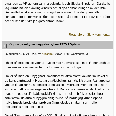
utgången av VP genom samma volymtank och tillbaks till returen. Då skulle
jag kunna ha kvar växlingventilen och slippa demonteringen av den mm.
Det skulle kanske vara någon slags by-pass-ventil på den parallella
slingan. Eller en trimventil sådan som sitter på element i 1-rör-system. Låter
det här knasigt. Ska jag göra annorlunda?
Read More
|
Skriv kommentar
Öppna gavel yttervägg älvsbyhus 1975 1,5plans.
06 augusti 2026, 21:17:29 av
Niklaspe
| Views: 188 | Comments: 3
Håller på med en tillbyggnad, tycker mig ha hyfsad koll men tänker ändå att
man kan kolla av mer er här på forumet som är duktiga.
Håller på med en utbyggnad utav huset för att få större kök/matsal köket är
på kortsidan(gaveln). Huset är ett Älvsbyhus från 75, 1,5 plans. Varit upp på
vindan för att kunna se om det är en takstol i ytterkant. Men det ser ut som
att det är nått typ utav regelverk/takstol. Dock är min tanke att då Älvsbyhus
byggs i moduler där både golvbjälklag samt mellan bjälklag sitter ihop,
samt att takstolarna är byggda enligt skiss. Så borde jag kunna öppna
halva husets bredd utan problem (finns ett stöd i mitten) som håller
mellanbjälklaget. enligt bild.
Övrigt: Takstolarna sitter på cc600, lätt tak, samt sett ett annat hus som hade