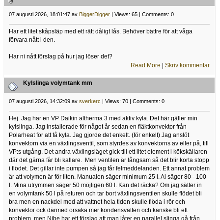
07 augusti 2026, 18:01:47 av
BiggerDigger
| Views: 65 | Comments: 0
Har ett litet skåpsläp med ett rätt dåligt lås. Behöver bättre för att våga
förvara nått i den.
Har ni nått förslag på hur jag löser det?
Read More
|
Skriv kommentar
Kylslinga volymtank mm
07 augusti 2026, 14:32:09 av
sverkerc
| Views: 70 | Comments: 0
Hej. Jag har en VP Daikin altherma 3 med aktiv kyla. Det här gäller min
kylslinga. Jag installerade för något år sedan en fläktkonvektor från
Polarheat för att få kyla. Jag gjorde det enkelt. (för enkelt) Jag anslöt
konvektorn via en växlingsventil, som styrdes av konvektorns av eller på, till
VP:s utgång. Det andra växlingsläget gick till ett litet element i kökskällaren
där det gärna får bli kallare. Men ventilen är långsam så det blir korta stopp
i flödet. Det gillar inte pumpen så jag får felmeddelanden. Ett annat problem
är att volymen är för liten. Manualen säger minimum 25 l. Ai säger 80 - 100
l. Mina utrymmen säger 50 möjligen 60 l. Kan det räcka? Om jag sätter in
en volymtank 50 l på returen och tar bort växlingsventilen skulle flödet bli
bra men en nackdel med att vattnet hela tiden skulle flöda i rör och
konvektor ock därmed orsaka mer kondensvatten och kanske bli ett
problem. men Nibe har ett förslag att man låter en parallel slinga gå från