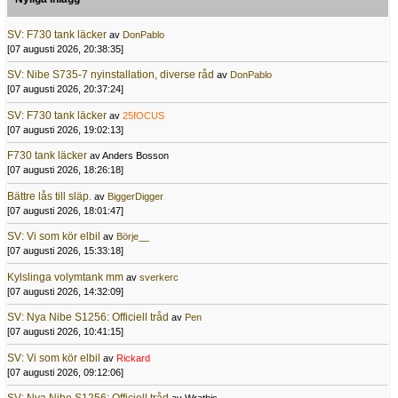
SV: F730 tank läcker
av
DonPablo
[07 augusti 2026, 20:38:35]
SV: Nibe S735-7 nyinstallation, diverse råd
av
DonPablo
[07 augusti 2026, 20:37:24]
SV: F730 tank läcker
av
25fOCUS
[07 augusti 2026, 19:02:13]
F730 tank läcker
av Anders Bosson
[07 augusti 2026, 18:26:18]
Bättre lås till släp.
av
BiggerDigger
[07 augusti 2026, 18:01:47]
SV: Vi som kör elbil
av
Börje__
[07 augusti 2026, 15:33:18]
Kylslinga volymtank mm
av
sverkerc
[07 augusti 2026, 14:32:09]
SV: Nya Nibe S1256: Officiell tråd
av
Pen
[07 augusti 2026, 10:41:15]
SV: Vi som kör elbil
av
Rickard
[07 augusti 2026, 09:12:06]