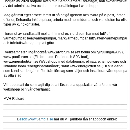
I början av 2020 började även min Sambo arbeta i företaget, hon sköter mycket
av det administrativa och hanterar beställningar i webshoppen.
Idag går mitt eget arbete fämst ut på att gå igenom och svara på e-post, lämna
offerter, förhandla inköpspriser, arbeta med hemsidorna, och via telefon ha olika
typer av kundkontakter.
I forumet avhandlas allt mellan himmel och jord som har med luft/luft-
värmepumpar, bergvärmepumpar, markvärmepumpar, luft/vatten-värmepumpar
och frånluftsvärmepump att göra.
I verksamheten ingår också www.atvforum.se (ett forum om fyrhjulingar/ATV),
www.poolforum.se (Ett forum om Pooler och SPA-bad),
www.energibutiken.se (Webshopp med dataloggrar, elmätare, tempgivare och
liknande inom "energisparområdet") samt www.energioffert.se (En site där du
som kund kan begära offert från företag som säljer och installerar värmepumpar
av alla slag.
Vi hoppas att du som tagit dig tid att läsa detta uppskattar våra forum, vår
webshopp och vår offerttjänst.
MVH Rickard
Besök www.Sambla.se
när du vill jämföra lån snabbt och enkelt