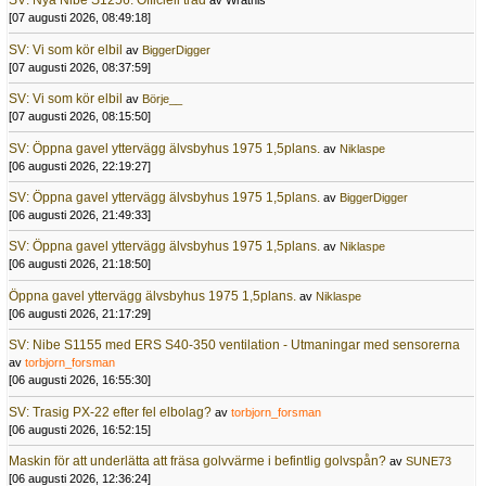
SV: Nya Nibe S1256: Officiell tråd
av Wrathis
[07 augusti 2026, 08:49:18]
SV: Vi som kör elbil
av
BiggerDigger
[07 augusti 2026, 08:37:59]
SV: Vi som kör elbil
av
Börje__
[07 augusti 2026, 08:15:50]
SV: Öppna gavel yttervägg älvsbyhus 1975 1,5plans.
av
Niklaspe
[06 augusti 2026, 22:19:27]
SV: Öppna gavel yttervägg älvsbyhus 1975 1,5plans.
av
BiggerDigger
[06 augusti 2026, 21:49:33]
SV: Öppna gavel yttervägg älvsbyhus 1975 1,5plans.
av
Niklaspe
[06 augusti 2026, 21:18:50]
Öppna gavel yttervägg älvsbyhus 1975 1,5plans.
av
Niklaspe
[06 augusti 2026, 21:17:29]
SV: Nibe S1155 med ERS S40-350 ventilation - Utmaningar med sensorerna
av
torbjorn_forsman
[06 augusti 2026, 16:55:30]
SV: Trasig PX-22 efter fel elbolag?
av
torbjorn_forsman
[06 augusti 2026, 16:52:15]
Maskin för att underlätta att fräsa golvvärme i befintlig golvspån?
av
SUNE73
[06 augusti 2026, 12:36:24]