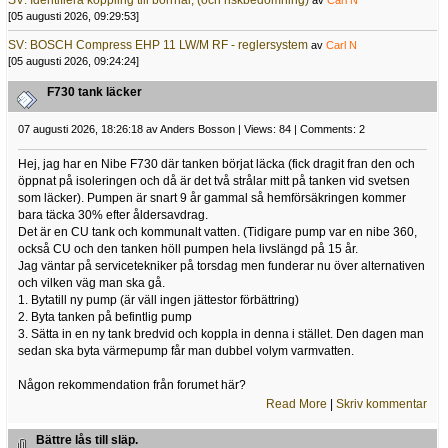
SV: Identifiera koppling till borrhål, (och riskbedömning)
av
Carl N
[05 augusti 2026, 09:29:53]
SV: BOSCH Compress EHP 11 LW/M RF - reglersystem
av
Carl N
[05 augusti 2026, 09:24:24]
F730 tank läcker
07 augusti 2026, 18:26:18 av Anders Bosson | Views: 84 | Comments: 2
Hej, jag har en Nibe F730 där tanken börjat läcka (fick dragit fran den och
öppnat på isoleringen och då är det två strålar mitt på tanken vid svetsen
som läcker). Pumpen är snart 9 år gammal så hemförsäkringen kommer
bara täcka 30% efter åldersavdrag.
Det är en CU tank och kommunalt vatten. (Tidigare pump var en nibe 360,
också CU och den tanken höll pumpen hela livslängd på 15 år.
Jag väntar på servicetekniker på torsdag men funderar nu över alternativen
och vilken väg man ska gå.
1. Bytatill ny pump (är väll ingen jättestor förbättring)
2. Byta tanken på befintlig pump
3. Sätta in en ny tank bredvid och koppla in denna i stället. Den dagen man
sedan ska byta värmepump får man dubbel volym varmvatten.
Någon rekommendation från forumet här?
Read More
|
Skriv kommentar
Bättre lås till släp.