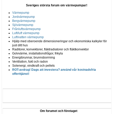
Sveriges största forum om värmepumpar!
Värmepump
Jordvärmepump
Bergvärmepump
Sjövärmepump
Frånluftsvärmepump
Luft/luft värmepump
Luft/vatten värmepump
Hjälp med oberoende dimensioneringar och ekonomiska kalkyler för
just ditt hus
Raditorer, konvektorer, fläktradiatorer och fläktkonvektor
Golvvärme, installationsfrågor, frikyla
Energibrunnar, brunnsborrning
Ventilation, fukt och radon
Solenergi, vindkraft och pellets
ROT-avdrag! Dags att investera? använd vår kostnadsfria
offerttjänst!
Om forumet och företaget