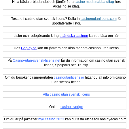
Hitta bästa erbjudandet och jämför flera
casino med snabba uttag
hos
Alcasino.se idag.
Testa ett casino utan svensk licens? Kolla in
casinonutanlicens.com
för
uppdaterade listor.
Listor och redogörande kring
utländska casinon
kan du läsa om här
Hos
Goplay.se
kan du jämföra och läsa mer om casinon utan licens
På
Casino-utan-svensk-licens.net
får du information om casino utan svensk
licens, Spelpaus och Trustly.
Om du besöker casinoportalen
casinoutanlicens.io
hittar du all info om casinon
utan svensk licens.
Alla casino utan svensk licens
Online
casino sverige
Om du är på jakt efter
nye casino 2023
kan du testa ett besök hos nyecasino.me