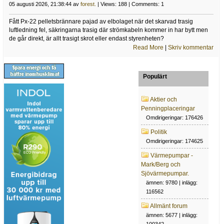
05 augusti 2026, 21:38:44 av
forest.
| Views: 188 | Comments: 1
Fått Px-22 pelletsbrännare pajad av elbolaget när det skarvad trasig
luftledning fel, säkringarna trasig där strömkabeln kommer in har bytt men
de går direkt, är allt trasigt skrot eller endast styrenheten?
Read More
|
Skriv kommentar
Populärt
Aktier och
Penningplaceringar
Omdirigeringar: 176426
Politik
Omdirigeringar: 174625
Värmepumpar -
Mark/Berg och
Sjövärmepumpar.
ämnen: 9780 | inlägg:
116562
Allmänt forum
ämnen: 5677 | inlägg: