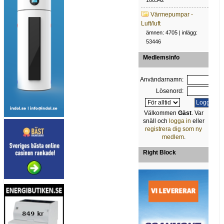
100342
Värmepumpar -
Luft/luft
ämnen: 4705 | inlägg:
53446
Medlemsinfo
Användarnamn:
Lösenord:
Välkommen
Gäst
. Var
snäll och
logga in
eller
registrera dig som ny
medlem
.
Right Block