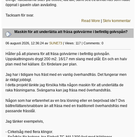
öppnat i gaveln utan avväxling.
Tacksam för svar.
Read More
|
Skriv kommentar
Maskin för att underlätta att fräsa golvvärme i befintlig golvspån?
06 augusti 2026, 12:36:24 av
SUNE73
| Views: 117 | Comments: 0
Håller på att planera för att fräsa golvvärme i befintlig golvspån.
Uppskattningsvis drygt 200 m2. 16/17 mm slang med plåt. En och en halv
plan med hel källare. En fördelare per plan.
Jag har i tidigare hus fräst med en vanlig överhandfräs. Det fungerar men
är riktigt jobbigt.
I detta projekt tänkte jag försöka hitta någon maskin för att underlätta de
raka fräsningarna. Svängarna kan jag fräsa med överhandsfräs.
Någon som har erfarenhet av en bra lösning eller en beprövad ide? Dvs
bättre/lättare/snabbare än att fräsa med en traditionell överhandsfräs med
passande frässtål.
Jag tänker exempelvis,
- Cirkelsåg med flera klingor.