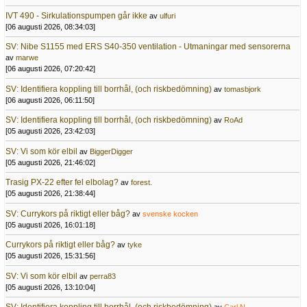
IVT 490 - Sirkulationspumpen går ikke
av
ulfuri
[06 augusti 2026, 08:34:03]
SV: Nibe S1155 med ERS S40-350 ventilation - Utmaningar med sensorerna
av
marwe
[06 augusti 2026, 07:20:42]
SV: Identifiera koppling till borrhål, (och riskbedömning)
av
tomasbjork
[06 augusti 2026, 06:11:50]
SV: Identifiera koppling till borrhål, (och riskbedömning)
av
RoAd
[05 augusti 2026, 23:42:03]
SV: Vi som kör elbil
av
BiggerDigger
[05 augusti 2026, 21:46:02]
Trasig PX-22 efter fel elbolag?
av
forest.
[05 augusti 2026, 21:38:44]
SV: Currykors på riktigt eller båg?
av
svenske kocken
[05 augusti 2026, 16:01:18]
Currykors på riktigt eller båg?
av
tyke
[05 augusti 2026, 15:31:56]
SV: Vi som kör elbil
av
perra83
[05 augusti 2026, 13:10:04]