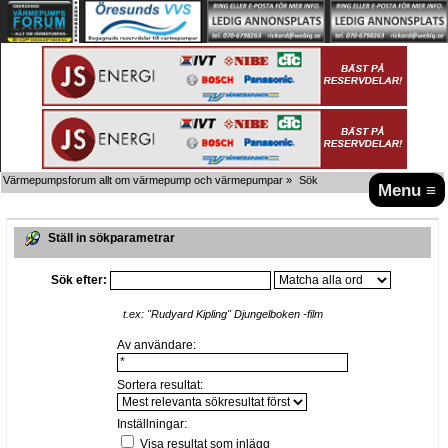
Värmepumpsforum allt om värmepump och värmepumpar
»
Sök
Menu ≡
Ställ in sökparametrar
Sök efter:
t.ex:
"Rudyard Kipling" Djungelboken -film
Av användare:
Sortera resultat:
Inställningar:
Visa resultat som inlägg