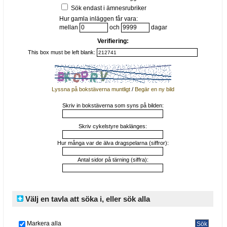
Sök endast i ämnesrubriker
Hur gamla inläggen får vara:
mellan
och
dagar
Verifiering:
This box must be left blank:
Lyssna på bokstäverna muntligt
/
Begär en ny bild
Skriv in bokstäverna som syns på bilden:
Skriv cykelstyre baklänges:
Hur många var de älva dragspelarna (siffror):
Antal sidor på tärning (siffra):
Välj en tavla att söka i, eller sök alla
Markera alla