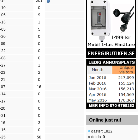
-14
201
-10
0
-05
9
-13
1
-05
5
-20
0
-09
0
-22
0
-08
0
-27
1
-23
2
-21
0
-07
16
-14
0
-17
0
-20
0
-21
0
Online just nu!
-16
3
-15
0
gäster: 1822
dolda: 0
-25
50