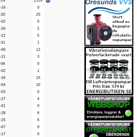
-29
2126
-16
0
-20
20
-02
0
-26
2
-22
5
-31
1
-06
12
-21
3
-06
0
-02
1
-16
15
-04
10
-03
0
-27
4
-01
0
-28
6
-25
6
-07
0
-17
0