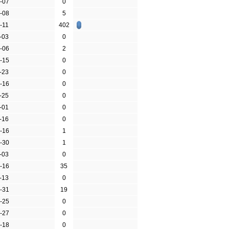
-07
0
-08
5
-11
402
-03
0
-06
2
-15
0
-23
0
-16
0
-25
0
-01
0
-16
0
-16
1
-30
1
-03
0
-16
35
-13
0
-31
19
-25
0
-27
0
-18
0