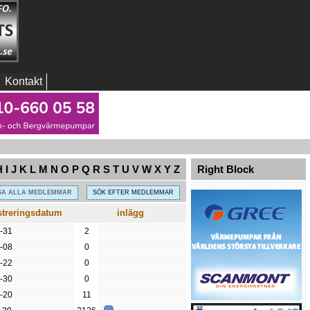
Kontakt
H
I
J
K
L
M
N
O
P
Q
R
S
T
U
V
W
X
Y
Z
Right Block
SA ALLA MEDLEMMAR
SÖK EFTER MEDLEMMAR
streringsdatum
inlägg
-31
2
-08
0
-22
0
-30
0
-20
11