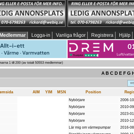
Medlemmar
Logga-in
Vanliga frågor
Registrera
Hjälp
rna 1 till 200
(av totalt 50553 medlemmar)
A
B
C
D
E
F
G
VI
emsida
AIM
YIM
MSN
Position
Regi
Nybörjare
2006-10
Nybörjare
2010-09
Nybörjare
2023-01
Nybörjare
2010-12
Lär mig om värmepumpar
2016-08