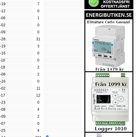
-19
7
-12
0
-06
1
-02
0
-09
0
-28
31
-19
3
-16
0
-10
0
-18
2
-08
2
-16
0
-02
11
-17
12
-23
0
-08
4
-09
2
-07
0
-25
4