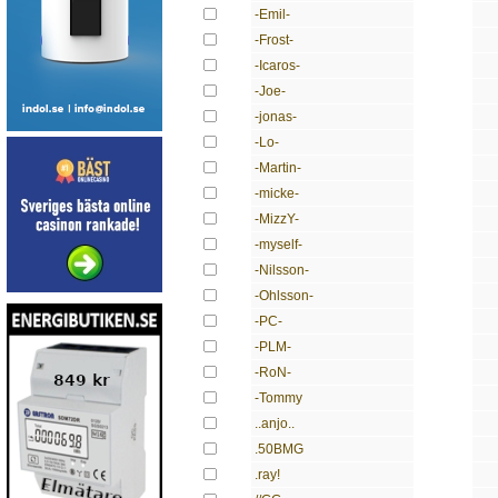
-Emil-
-Frost-
-Icaros-
-Joe-
-jonas-
-Lo-
-Martin-
-micke-
-MizzY-
-myself-
-Nilsson-
-Ohlsson-
-PC-
-PLM-
-RoN-
-Tommy
..anjo..
.50BMG
.ray!