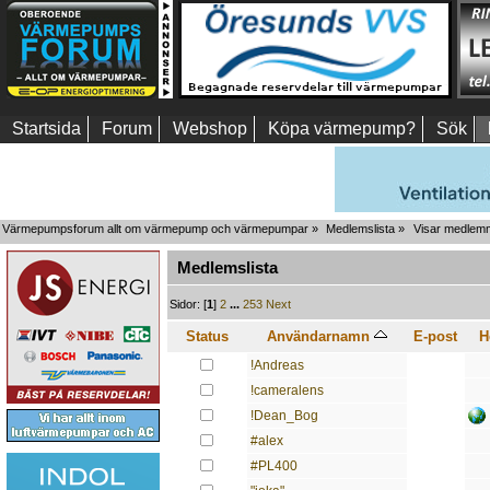
Startsida
Forum
Webshop
Köpa värmepump?
Sök
Värmepumpsforum allt om värmepump och värmepumpar
»
Medlemslista
»
Visar medlemma
Medlemslista
Sidor: [
1
]
2
...
253
Next
Status
Användarnamn
E-post
H
!Andreas
!cameralens
!Dean_Bog
#alex
#PL400