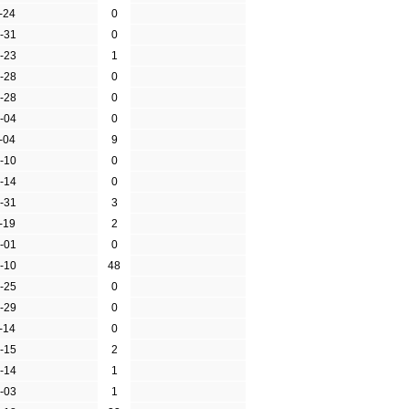
-24
0
-31
0
-23
1
-28
0
-28
0
-04
0
-04
9
-10
0
-14
0
-31
3
-19
2
-01
0
-10
48
-25
0
-29
0
-14
0
-15
2
-14
1
-03
1