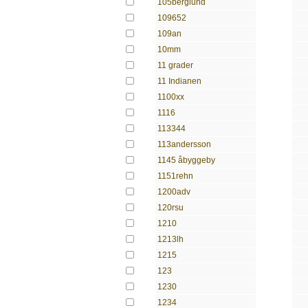
105berglund
109652
109an
10mm
11 grader
11 Indianen
1100xx
1116
113344
113andersson
1145 åbyggeby
1151rehn
1200adv
120rsu
1210
1213lh
1215
123
1230
1234