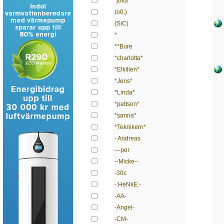
"joka"
(o0,)
(SiC)
*
**Bure
*charlotta*
*Elkillen*
*Jens*
*Linda*
*pettson*
*sanna*
*Teknikern*
- Andreas
---per
--Micke--
-30c
-:HeNkE:-
-AA-
-Angel-
-CM-