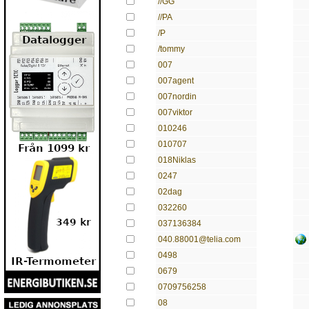
//GG
//PA
/P
/tommy
007
007agent
007nordin
007viktor
010246
010707
018Niklas
0247
02dag
032260
037136384
040.88001@telia.com
0498
0679
0709756258
08