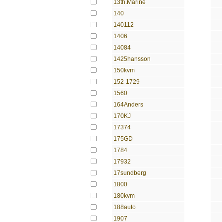
13th.Marine
140
140112
1406
14084
1425hansson
150kvm
152-1729
1560
164Anders
170KJ
17374
175GD
1784
17932
17sundberg
1800
180kvm
188auto
1907