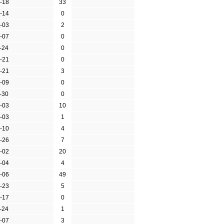
-18
33
-14
0
-03
2
-07
0
-24
0
-21
0
-21
3
-09
0
-30
0
-03
10
-03
1
-10
4
-26
7
-02
20
-04
4
-06
49
-23
5
-17
0
-24
1
-07
3