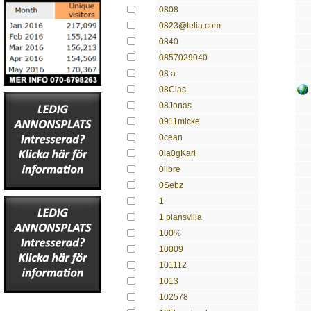
0808
0823@telia.com
0840
0857029040
08:a
08Clas
08Jonas
0911micke
0cean
0la0gKari
0libre
0Sebz
1
1 plansvilla
100%
10009
101112
1013
102578