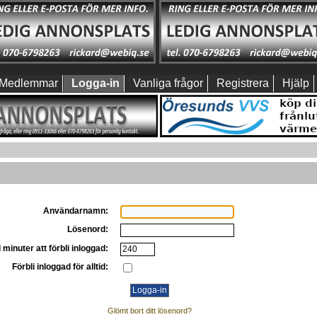
Medlemmar
Logga-in
Vanliga frågor
Registrera
Hjälp
Användarnamn:
Lösenord:
 minuter att förbli inloggad:
Förbli inloggad för alltid:
Glömt bort ditt lösenord?