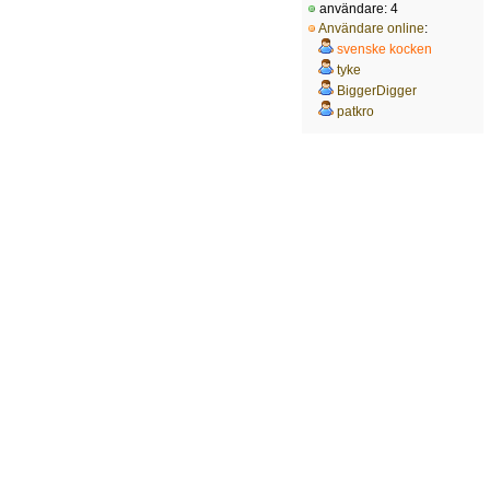
användare: 4
Användare online
:
svenske kocken
tyke
BiggerDigger
patkro