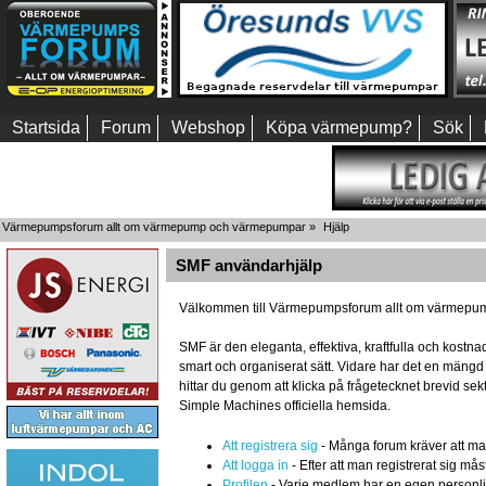
Startsida
Forum
Webshop
Köpa värmepump?
Sök
Värmepumpsforum allt om värmepump och värmepumpar
»
Hjälp
SMF användarhjälp
Välkommen till Värmepumpsforum allt om värmepum
SMF är den eleganta, effektiva, kraftfulla och kost
smart och organiserat sätt. Vidare har det en mäng
hittar du genom att klicka på frågetecknet brevid se
Simple Machines officiella hemsida.
Att registrera sig
- Många forum kräver att man r
Att logga in
- Efter att man registrerat sig mås
Profilen
- Varje medlem har en egen personlig