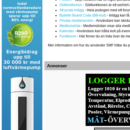
Sökfunktionen
- Sökfunktionen är ett oerhört 
Att posta inlägg
- Hela poängen med ett forum ä
Bulletin Board Code (BB-kod)
- Inlägg kan få
Privata meddelanden
- Användare kan skicka
Medlemslista
- Medlemslistan visar alla medl
Kalender
- Användare kan hålla koll på eve
Funktioner
- Här finner du en lista över de m
Mer information om hur du använder SMF hittar du 
Annonser