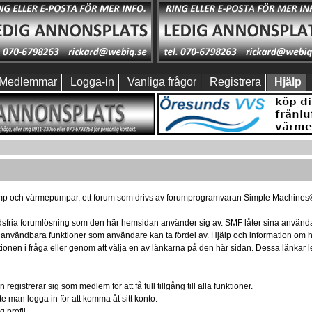
Medlemmar
Logga-in
Vanliga frågor
Registrera
Hjälp
p och värmepumpar, ett forum som drivs av forumprogramvaran Simple Machines
nadsfria forumlösning som den här hemsidan använder sig av. SMF låter sina använda
d användbara funktioner som användare kan ta fördel av. Hjälp och information o
ktionen i fråga eller genom att välja en av länkarna på den här sidan. Dessa länka
egistrerar sig som medlem för att få full tillgång till alla funktioner.
te man logga in för att komma åt sitt konto.
 profil.