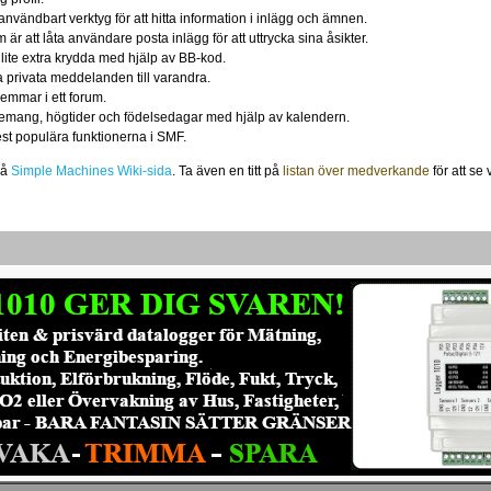
användbart verktyg för att hitta information i inlägg och ämnen.
r att låta användare posta inlägg för att uttrycka sina åsikter.
 lite extra krydda med hjälp av BB-kod.
 privata meddelanden till varandra.
emmar i ett forum.
nemang, högtider och födelsedagar med hjälp av kalendern.
est populära funktionerna i SMF.
på
Simple Machines Wiki-sida
. Ta även en titt på
listan över medverkande
för att se