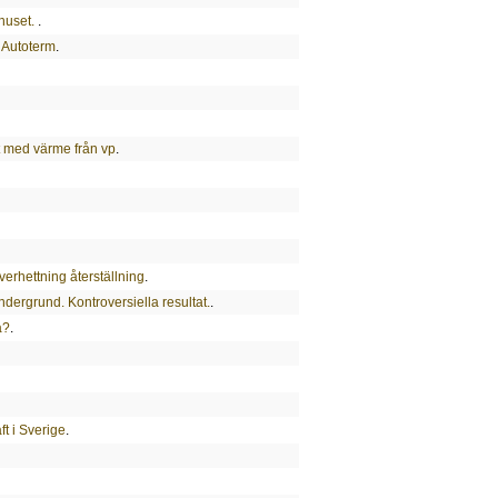
 huset.
.
 Autoterm
.
igt med värme från vp
.
erhettning återställning
.
ndergrund. Kontroversiella resultat.
.
a?
.
ft i Sverige
.