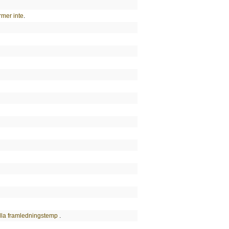
rmer inte
.
ålla framledningstemp
.