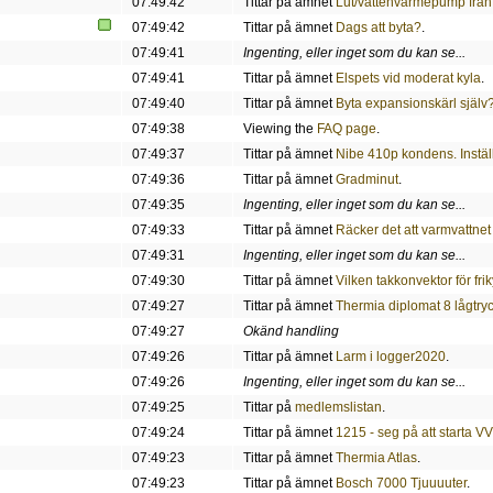
07:49:42
Tittar på ämnet
Lut/vattenvärmepump från
07:49:42
Tittar på ämnet
Dags att byta?
.
07:49:41
Ingenting, eller inget som du kan se...
07:49:41
Tittar på ämnet
Elspets vid moderat kyla
.
07:49:40
Tittar på ämnet
Byta expansionskärl själv
07:49:38
Viewing the
FAQ page
.
07:49:37
Tittar på ämnet
Nibe 410p kondens. Instäl
07:49:36
Tittar på ämnet
Gradminut
.
07:49:35
Ingenting, eller inget som du kan se...
07:49:33
Tittar på ämnet
Räcker det att varmvattnet
07:49:31
Ingenting, eller inget som du kan se...
07:49:30
Tittar på ämnet
Vilken takkonvektor för fri
07:49:27
Tittar på ämnet
Thermia diplomat 8 lågtryc
07:49:27
Okänd handling
07:49:26
Tittar på ämnet
Larm i logger2020
.
07:49:26
Ingenting, eller inget som du kan se...
07:49:25
Tittar på
medlemslistan
.
07:49:24
Tittar på ämnet
1215 - seg på att starta VV
07:49:23
Tittar på ämnet
Thermia Atlas
.
07:49:23
Tittar på ämnet
Bosch 7000 Tjuuuuter
.