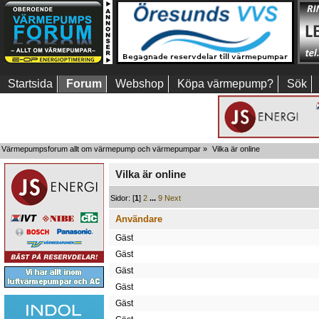
Startsida
Forum
Webshop
Köpa värmepump?
Sök
Värmepumpsforum allt om värmepump och värmepumpar
»
Vilka är online
Vilka är online
Sidor: [
1
]
2
...
9
Next
Användare
Gäst
Gäst
Gäst
Gäst
Gäst