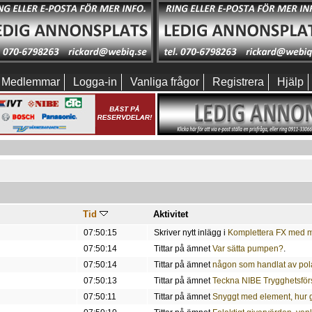
Medlemmar
Logga-in
Vanliga frågor
Registrera
Hjälp
Tid
Aktivitet
07:50:15
Skriver nytt inlägg i
Komplettera FX med me
07:50:14
Tittar på ämnet
Var sätta pumpen?
.
07:50:14
Tittar på ämnet
någon som handlat av po
07:50:13
Tittar på ämnet
Teckna NIBE Trygghetsför
07:50:11
Tittar på ämnet
Snyggt med element, hur 