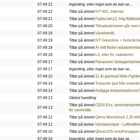
07:49:22
Ingenting, eller inget som du kan se...
07:49:22
Tittar på ämnet
IVT 402, internet
.
07:49:21
Tittar på ämnet
Fujitsu km12, hög fläkthas
07:49:20
Tittar på ämnet
Tillsatsvärmaren går men 
07:49:19
Tittar på ämnet
Växelventil
.
07:49:19
Tittar på ämnet
IVT Greenline + Golvcärme
07:49:18
Tittar på ämnet
Är mitt flödei radiatorkrets
07:49:18
Tittar på ämnet
L/L eller EL-radiatorer!
.
07:49:17
Tittar på ämnet
Panasonic läckage/värmer
07:49:17
Ingenting, eller inget som du kan se...
07:49:15
Tittar på ämnet
11 år gammal Nibe Fighte
07:49:14
Tittar på ämnet
Tickande ljud från innerde
07:49:14
Tittar på ämnet
Anlägga trekammarbrunn
07:49:13
Okänd handling
Tittar på ämnet
CE50 Eco, semestersänkni
07:49:13
för varmvatte
.
07:49:12
Tittar på ämnet
Qlima Monoblock 2,35 kW
07:49:12
Tittar på tavlan
Värmepumpar - Luft/vatten
07:49:10
Tittar på ämnet
Qheat 635 on/off knappen 
07:49:10
Ingenting, eller inget som du kan se...