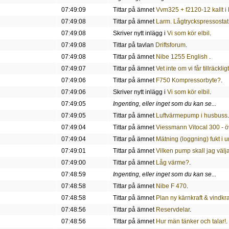
07:49:09
Tittar på ämnet
Vvm325 + f2120-12 kallt i
07:49:08
Tittar på ämnet
Larm. Lågtryckspressostat
07:49:08
Skriver nytt inlägg i
Vi som kör elbil
.
07:49:08
Tittar på tavlan
Driftsforum
.
07:49:08
Tittar på ämnet
Nibe 1255 English
.
07:49:07
Tittar på ämnet
Vet inte om vi får tillräckl
07:49:06
Tittar på ämnet
F750 Kompressorbyte?
.
07:49:06
Skriver nytt inlägg i
Vi som kör elbil
.
07:49:05
Ingenting, eller inget som du kan se...
07:49:05
Tittar på ämnet
Luftvärmepump i husbuss
.
07:49:04
Tittar på ämnet
Viessmann Vitocal 300 - öv
07:49:04
Tittar på ämnet
Mätning (loggning) fukt i u
07:49:01
Tittar på ämnet
Vilken pump skall jag välj
07:49:00
Tittar på ämnet
Låg värme?
.
07:48:59
Ingenting, eller inget som du kan se...
07:48:58
Tittar på ämnet
Nibe F 470
.
07:48:58
Tittar på ämnet
Plan ny kärnkraft & vindkra
07:48:56
Tittar på ämnet
Reservdelar
.
07:48:56
Tittar på ämnet
Hur män tänker och talar!
.