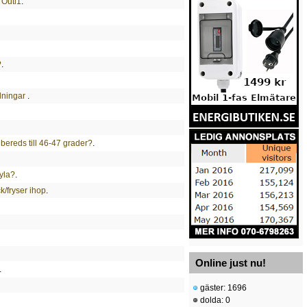
 Outl1
.
?
.
lningar
.
 bereds till 46-47 grader?
.
kyla?
.
k/fryser ihop
.
Online just nu!
.
gäster: 1696
dolda: 0