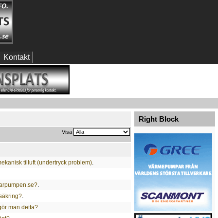
Kontakt
Right Block
Visa
kanisk tilluft (undertryck problem)
.
larpumpen.se?
.
säkring?
.
gör man detta?
.