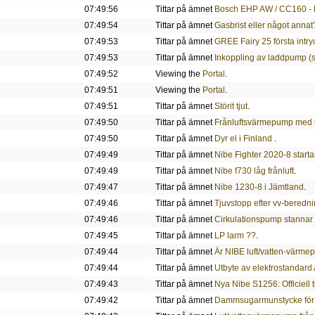
07:49:56
Tittar på ämnet
Bosch EHP AW / CC160 - E
07:49:54
Tittar på ämnet
Gasbrist eller något annat
07:49:53
Tittar på ämnet
GREE Fairy 25 första intry
07:49:53
Tittar på ämnet
Inkoppling av laddpump (s
07:49:52
Viewing the
Portal
.
07:49:51
Viewing the
Portal
.
07:49:51
Tittar på ämnet
Störit tjut
.
07:49:50
Tittar på ämnet
Frånluftsvärmepump med u
07:49:50
Tittar på ämnet
Dyr el i Finland
.
07:49:49
Tittar på ämnet
Nibe Fighter 2020-8 startar
07:49:49
Tittar på ämnet
Nibe f730 låg frånluft
.
07:49:47
Tittar på ämnet
Nibe 1230-8 i Jämtland
.
07:49:46
Tittar på ämnet
Tjuvstopp efter vv-beredn
07:49:46
Tittar på ämnet
Cirkulationspump stannar
07:49:45
Tittar på ämnet
LP larm ??
.
07:49:44
Tittar på ämnet
Är NIBE luft/vatten-värmep
07:49:44
Tittar på ämnet
Utbyte av elektrostandard 
07:49:43
Tittar på ämnet
Nya Nibe S1256: Officiell 
07:49:42
Tittar på ämnet
Dammsugarmunstycke för