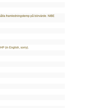
ålla framledningstemp på börvärde. NIBE
P (in English, sorry)
.