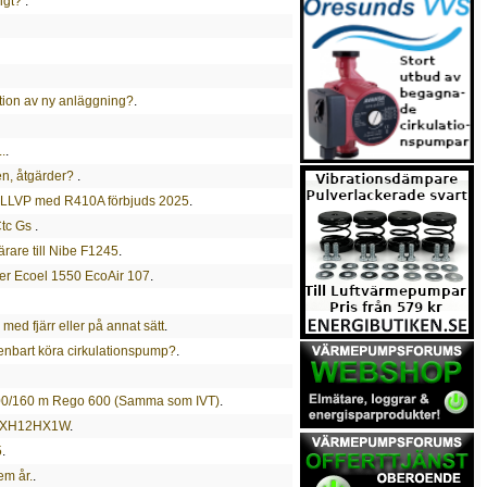
ligt?
.
ation av ny anläggning?
.
.
.
en, åtgärder?
.
av LLVP med R410A förbjuds 2025
.
Ctc Gs
.
ärare till Nibe F1245
.
er Ecoel 1550 EcoAir 107
.
ed fjärr eller på annat sätt
.
enbart köra cirkulationspump?
.
00/160 m Rego 600 (Samma som IVT)
.
 - EXH12HX1W
.
5
.
em år.
.