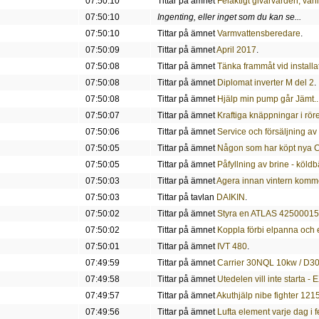
07:50:10
Tittar på ämnet
Felaktigt givarvärden, van
07:50:10
Ingenting, eller inget som du kan se...
07:50:10
Tittar på ämnet
Varmvattensberedare
.
07:50:09
Tittar på ämnet
April 2017
.
07:50:08
Tittar på ämnet
Tänka frammåt vid install
07:50:08
Tittar på ämnet
Diplomat inverter M del 2
.
07:50:08
Tittar på ämnet
Hjälp min pump går Jämt...
07:50:07
Tittar på ämnet
Kraftiga knäppningar i rör
07:50:06
Tittar på ämnet
Service och försäljning 
07:50:05
Tittar på ämnet
Någon som har köpt nya 
07:50:05
Tittar på ämnet
Påfyllning av brine - köldb
07:50:03
Tittar på ämnet
Agera innan vintern komm
07:50:03
Tittar på tavlan
DAIKIN
.
07:50:02
Tittar på ämnet
Styra en ATLAS 42500015 m
07:50:02
Tittar på ämnet
Koppla förbi elpanna och 
07:50:01
Tittar på ämnet
IVT 480
.
07:49:59
Tittar på ämnet
Carrier 30NQL 10kw / D3
07:49:58
Tittar på ämnet
Utedelen vill inte starta
07:49:57
Tittar på ämnet
Akuthjälp nibe fighter 121
07:49:56
Tittar på ämnet
Lufta element varje dag i f