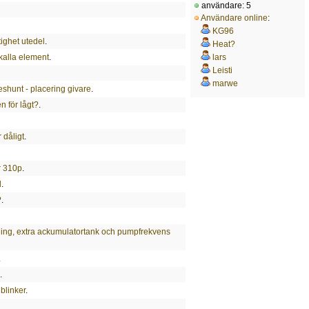
användare: 5
Användare online
:
KG96
tighet utedel
.
Heat?
kalla element
.
lars
Leisti
marwe
shunt - placering givare
.
en för lågt?
.
 dåligt
.
r 310p
.
l
.
?
.
ng, extra ackumulatortank och pumpfrekvens
.
.
blinker
.