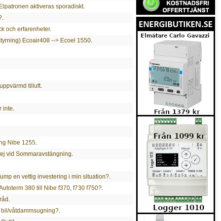
lpatronen aktiveras sporadiskt
.
?
.
ck och erfarenheter
.
tyrning) Ecoair408 --> Ecoel 1550
.
ppvärmd tilluft
.
 inte
.
ing Nibe 1255
.
 ej vid Sommaravstängning
.
ump en vettig investering i min situation?
.
Autoterm 380 till Nibe f370, f730 f750?
.
tråd
.
 bil/våtdammsugning?
.