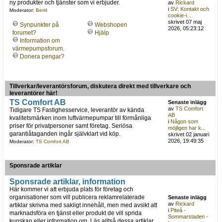
ny produkter och tjänster som vi erbjuder.
av
Rickard
i
SV: Kontakt och
Moderator:
Bertil
cookie-i...
skrivet 07 maj
Synpunkter på
Webshopen
2026, 05:23:12
forumet?
Hjälp
Information om
värmepumpsforum.
Donera pengar?
Tillverkar/leverantörsforum, diskutera direkt med tillverkare och
leverantörer här!
TS Comfort AB
Senaste inlägg
av
TS Comfort
Tidigare TS Fastighesservice, leverantör av kända
AB
kvalitetsmärken inom luftvärmepumpar till förmånliga
i
Någon som
priser för privatpersoner samt företag. Seriösa
möjligen har k...
garantiåtaganden ingår självklart vid köp.
skrivet 02 januari
2026, 19:49:35
Moderator:
TS Comfort AB
Sponsrade artiklar
Sponsrade artiklar, information
Här kommer vi att erbjuda plats för företag och
organisationer som vill publicera reklamrelaterade
Senaste inlägg
av
Rickard
artiklar skrivna med sakligt innehåll, men med avsikt att
i
Piteå -
marknadsföra en tjänst eller produkt de vill sprida
Sommarstaden -
kunskap eller information om. Läs alltså dessa artiklar