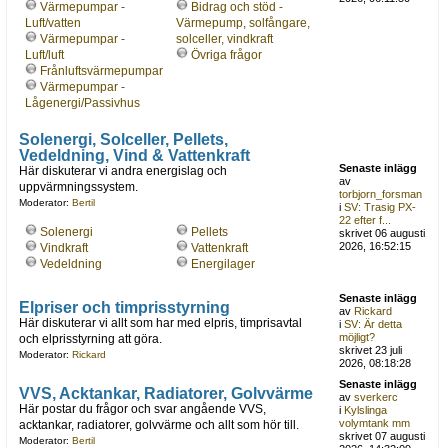
Värmepumpar -
Bidrag och stöd -
Luft/vatten
Värmepump, solfångare,
Värmepumpar -
solceller, vindkraft
Luft/luft
Övriga frågor
Frånluftsvärmepumpar
Värmepumpar -
Lågenergi/Passivhus
Solenergi, Solceller, Pellets,
Vedeldning, Vind & Vattenkraft
Senaste inlägg
Här diskuterar vi andra energislag och
av
uppvärmningssystem.
torbjorn_forsman
Moderator:
Bertil
i
SV: Trasig PX-
22 efter f...
Solenergi
Pellets
skrivet 06 augusti
2026, 16:52:15
Vindkraft
Vattenkraft
Vedeldning
Energilager
Senaste inlägg
Elpriser och timprisstyrning
av
Rickard
Här diskuterar vi allt som har med elpris, timprisavtal
i
SV: Är detta
möjligt?
och elprisstyrning att göra.
skrivet 23 juli
Moderator:
Rickard
2026, 08:18:28
Senaste inlägg
VVS, Acktankar, Radiatorer, Golvvärme
av
sverkerc
Här postar du frågor och svar angående VVS,
i
Kylslinga
volymtank mm
acktankar, radiatorer, golvvärme och allt som hör till.
skrivet 07 augusti
Moderator:
Bertil