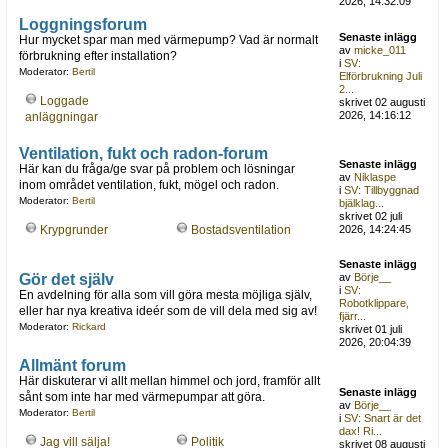
2026, 14:32:09
Loggningsforum
Senaste inlägg
Hur mycket spar man med värmepump? Vad är normalt
av
micke_011
förbrukning efter installation?
i
SV:
Moderator:
Bertil
Elförbrukning Juli
2...
Loggade
skrivet 02 augusti
2026, 14:16:12
anläggningar
Ventilation, fukt och radon-forum
Senaste inlägg
Här kan du fråga/ge svar på problem och lösningar
av
Niklaspe
inom området ventilation, fukt, mögel och radon.
i
SV: Tillbyggnad
Moderator:
Bertil
bjälklag...
skrivet 02 juli
Krypgrunder
Bostadsventilation
2026, 14:24:45
Senaste inlägg
Gör det själv
av
Börje__
i
SV:
En avdelning för alla som vill göra mesta möjliga själv,
Robotklippare,
eller har nya kreativa ideér som de vill dela med sig av!
fjärr...
Moderator:
Rickard
skrivet 01 juli
2026, 20:04:39
Allmänt forum
Här diskuterar vi allt mellan himmel och jord, framför allt
Senaste inlägg
sånt som inte har med värmepumpar att göra.
av
Börje__
Moderator:
Bertil
i
SV: Snart är det
dax! Ri...
Jag vill sälja!
Politik
skrivet 08 augusti