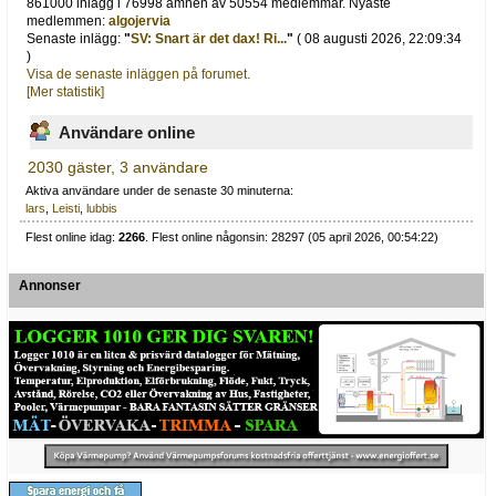
861000 inlägg i 76998 ämnen av 50554 medlemmar. Nyaste
medlemmen:
algojervia
Senaste inlägg:
"
SV: Snart är det dax! Ri...
"
( 08 augusti 2026, 22:09:34
)
Visa de senaste inläggen på forumet.
[Mer statistik]
Användare online
2030 gäster, 3 användare
Aktiva användare under de senaste 30 minuterna:
lars
,
Leisti
,
lubbis
Flest online idag:
2266
. Flest online någonsin: 28297 (05 april 2026, 00:54:22)
Annonser