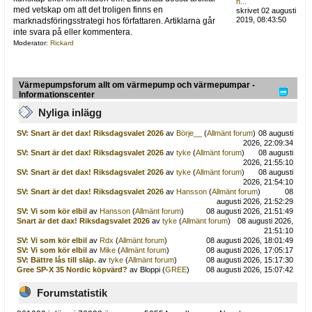
h...
med vetskap om att det troligen finns en
skrivet 02 augusti
2019, 08:43:50
marknadsföringsstrategi hos författaren. Artiklarna går
inte svara på eller kommentera.
Moderator:
Rickard
Värmepumpsforum allt om värmepump och värmepumpar -
Informationscenter
Nyliga inlägg
SV: Snart är det dax! Riksdagsvalet 2026
av
Börje__
(
Allmänt forum
)
08 augusti
2026, 22:09:34
SV: Snart är det dax! Riksdagsvalet 2026
av
tyke
(
Allmänt forum
)
08 augusti
2026, 21:55:10
SV: Snart är det dax! Riksdagsvalet 2026
av
tyke
(
Allmänt forum
)
08 augusti
2026, 21:54:10
SV: Snart är det dax! Riksdagsvalet 2026
av
Hansson
(
Allmänt forum
)
08
augusti 2026, 21:52:29
SV: Vi som kör elbil
av
Hansson
(
Allmänt forum
)
08 augusti 2026, 21:51:49
Snart är det dax! Riksdagsvalet 2026
av
tyke
(
Allmänt forum
)
08 augusti 2026,
21:51:10
SV: Vi som kör elbil
av
Rdx
(
Allmänt forum
)
08 augusti 2026, 18:01:49
SV: Vi som kör elbil
av
Mike
(
Allmänt forum
)
08 augusti 2026, 17:05:17
SV: Bättre lås till släp.
av
tyke
(
Allmänt forum
)
08 augusti 2026, 15:17:30
Gree SP-X 35 Nordic köpvärd?
av Bloppi (
GREE
)
08 augusti 2026, 15:07:42
Forumstatistik