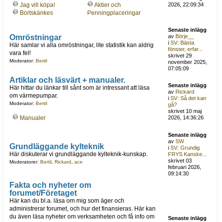
Jag vill köpa!
Aktier och
2026, 22:09:34
Bortskänkes
Penningplaceringar
Senaste inlägg
Omröstningar
av
Börje__
i
SV: Bästa
Här samlar vi alla omröstningar, lite statistik kan aldrig
fönster, erfar...
vara fel!
skrivet 29
Moderator:
Bertil
november 2025,
07:05:09
Artiklar och läsvärt + manualer.
Senaste inlägg
Här hittar du länkar till sånt som är intressant att läsa
av
Rickard
om värmepumpar.
i
SV: Så det kan
Moderator:
Bertil
gå?
skrivet 10 maj
Manualer
2026, 14:36:26
Senaste inlägg
av
SW
Grundläggande kylteknik
i
SV: Grundig
Här diskuterar vi grundläggande kylteknik-kunskap.
FRYS Kanske...
skrivet 03
Moderatorer:
Bertil
,
Rickard
,
ace
februari 2026,
09:14:30
Fakta och nyheter om
forumet/Företaget
Här kan du bl.a. läsa om mig som äger och
administrerar forumet, och hur det finansieras. Här kan
du även läsa nyheter om verksamheten och få info om
Senaste inlägg