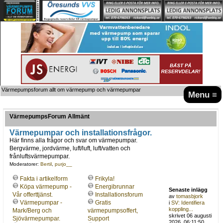
Värmepumpsforum allt om värmepump och värmepumpar
Menu ≡
VärmepumpsForum Allmänt
Värmepumpar och installationsfrågor.
Här finns alla frågor och svar om värmepumpar.
Bergvärme, jordvärme, luft/luft, luft/vatten och
frånluftsvärmepumpar.
Moderatorer:
Bertil
,
purjo__
Fakta i artikelform
Frikyla!
Köpa värmepump -
Energibrunnar
Senaste inlägg
Vår offerttjänst.
Installationsforum
av
tomasbjork
Värmepumpar -
Gratis
i
SV: Identifiera
koppling...
Mark/Berg och
värmepumpsoffert,
skrivet 06 augusti
Sjövärmepumpar.
Support
2026, 06:11:50