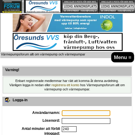
Värmepumpsforum allt om värmepump och värmepumpar
Menu ≡
Varning!
Enbart registrerade medlemmar har rätt att komma åt denna avdelning.
Vänligen logga in nedan eller
registrera ett konto
hos Värmepumpsforum allt om
värmepump och värmepumpar.
Logga-in
Användarnamn:
Lösenord:
Antal minuter att förbli
inloggad: