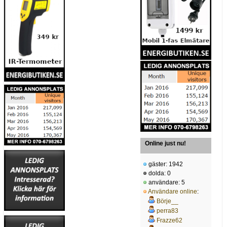
Online just nu!
gäster: 1942
dolda: 0
användare: 5
Användare online
:
Börje__
perra83
Frazze62