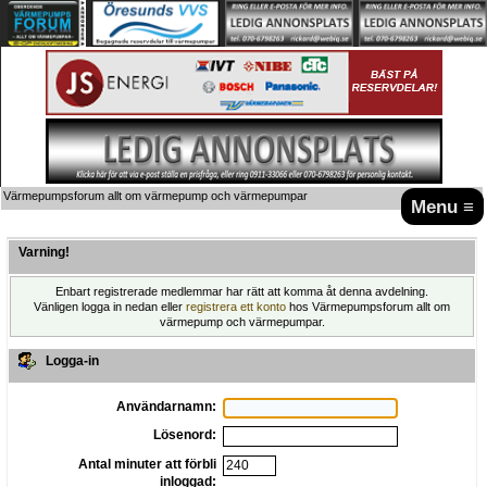
Värmepumpsforum allt om värmepump och värmepumpar
Menu ≡
Varning!
Enbart registrerade medlemmar har rätt att komma åt denna avdelning.
Vänligen logga in nedan eller
registrera ett konto
hos Värmepumpsforum allt om
värmepump och värmepumpar.
Logga-in
Användarnamn:
Lösenord:
Antal minuter att förbli
inloggad: