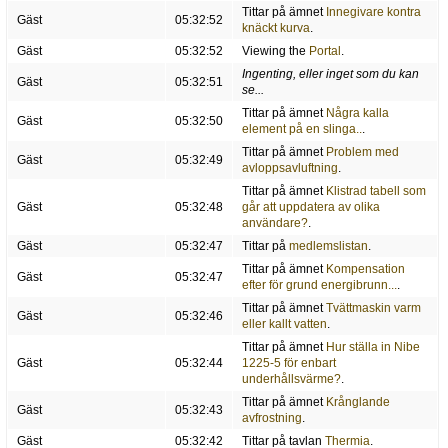
Tittar på ämnet
Innegivare kontra
Gäst
05:32:52
knäckt kurva
.
Gäst
05:32:52
Viewing the
Portal
.
Ingenting, eller inget som du kan
Gäst
05:32:51
se...
Tittar på ämnet
Några kalla
Gäst
05:32:50
element på en slinga..
.
Tittar på ämnet
Problem med
Gäst
05:32:49
avloppsavluftning
.
Tittar på ämnet
Klistrad tabell som
Gäst
05:32:48
går att uppdatera av olika
användare?
.
Gäst
05:32:47
Tittar på
medlemslistan
.
Tittar på ämnet
Kompensation
Gäst
05:32:47
efter för grund energibrunn...
.
Tittar på ämnet
Tvättmaskin varm
Gäst
05:32:46
eller kallt vatten
.
Tittar på ämnet
Hur ställa in Nibe
Gäst
05:32:44
1225-5 för enbart
underhållsvärme?
.
Tittar på ämnet
Krånglande
Gäst
05:32:43
avfrostning
.
Gäst
05:32:42
Tittar på tavlan
Thermia
.