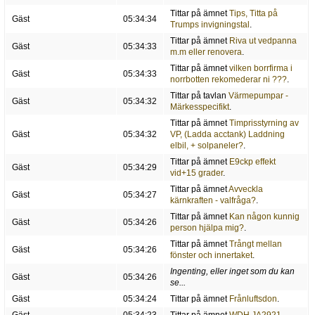
Tittar på ämnet
Tips, Titta på
Gäst
05:34:34
Trumps invigningstal
.
Tittar på ämnet
Riva ut vedpanna
Gäst
05:34:33
m.m eller renovera
.
Tittar på ämnet
vilken borrfirma i
Gäst
05:34:33
norrbotten rekomederar ni ???
.
Tittar på tavlan
Värmepumpar -
Gäst
05:34:32
Märkesspecifikt
.
Tittar på ämnet
Timprisstyrning av
Gäst
05:34:32
VP, (Ladda acctank) Laddning
elbil, + solpaneler?
.
Tittar på ämnet
E9ckp effekt
Gäst
05:34:29
vid+15 grader
.
Tittar på ämnet
Avveckla
Gäst
05:34:27
kärnkraften - valfråga?
.
Tittar på ämnet
Kan någon kunnig
Gäst
05:34:26
person hjälpa mig?
.
Tittar på ämnet
Trångt mellan
Gäst
05:34:26
fönster och innertaket
.
Ingenting, eller inget som du kan
Gäst
05:34:26
se...
Gäst
05:34:24
Tittar på ämnet
Frånluftsdon
.