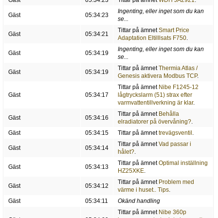
Gäst
05:34:23
Tittar på ämnet
WDH JA2921
.
Ingenting, eller inget som du kan
Gäst
05:34:23
se...
Tittar på ämnet
Smart Price
Gäst
05:34:21
Adaptation Eltilllsats F750
.
Ingenting, eller inget som du kan
Gäst
05:34:19
se...
Tittar på ämnet
Thermia Atlas /
Gäst
05:34:19
Genesis aktivera Modbus TCP
.
Tittar på ämnet
Nibe F1245-12
Gäst
05:34:17
lågtryckslarm (51) strax efter
varmvattentillverkning är klar
.
Tittar på ämnet
Behålla
Gäst
05:34:16
elradiatorer på övervåning?
.
Gäst
05:34:15
Tittar på ämnet
trevägsventil
.
Tittar på ämnet
Vad passar i
Gäst
05:34:14
hålet?
.
Tittar på ämnet
Optimal inställning
Gäst
05:34:13
HZ25XKE
.
Tittar på ämnet
Problem med
Gäst
05:34:12
värme i huset.. Tips
.
Gäst
05:34:11
Okänd handling
Tittar på ämnet
Nibe 360p