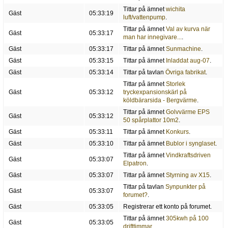
Tittar på ämnet
wichita
Gäst
05:33:19
luft/vattenpump
.
Tittar på ämnet
Val av kurva när
Gäst
05:33:17
man har innegivare...
.
Gäst
05:33:17
Tittar på ämnet
Sunmachine
.
Gäst
05:33:15
Tittar på ämnet
Inladdat aug-07
.
Gäst
05:33:14
Tittar på tavlan
Övriga fabrikat
.
Tittar på ämnet
Storlek
Gäst
05:33:12
tryckexpansionskärl på
köldbärarsida - Bergvärme
.
Tittar på ämnet
Golvvärme EPS
Gäst
05:33:12
50 spårplattor 10m2
.
Gäst
05:33:11
Tittar på ämnet
Konkurs
.
Gäst
05:33:10
Tittar på ämnet
Bublor i synglaset
.
Tittar på ämnet
Vindkraftsdriven
Gäst
05:33:07
Elpatron
.
Gäst
05:33:07
Tittar på ämnet
Styrning av X15
.
Tittar på tavlan
Synpunkter på
Gäst
05:33:07
forumet?
.
Gäst
05:33:05
Registrerar ett konto på forumet.
Tittar på ämnet
305kwh på 100
Gäst
05:33:05
drifttimmar
.