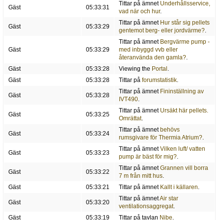
Tittar på ämnet
Underhållsservice,
Gäst
05:33:31
vad när och hur
.
Tittar på ämnet
Hur står sig pellets
Gäst
05:33:29
gentemot berg- eller jordvärme?
.
Tittar på ämnet
Bergvärme pump -
Gäst
05:33:29
med inbyggd vvb eller
återanvända den gamla?
.
Gäst
05:33:28
Viewing the
Portal
.
Gäst
05:33:28
Tittar på
forumstatistik
.
Tittar på ämnet
Fininställning av
Gäst
05:33:28
IVT490
.
Tittar på ämnet
Ursäkt här pellets.
Gäst
05:33:25
Omrättat
.
Tittar på ämnet
behövs
Gäst
05:33:24
rumsgivare för Thermia Atrium?
.
Tittar på ämnet
Vilken luft/ vatten
Gäst
05:33:23
pump är bäst för mig?
.
Tittar på ämnet
Grannen vill borra
Gäst
05:33:22
7 m från mitt hus
.
Gäst
05:33:21
Tittar på ämnet
Kallt i källaren
.
Tittar på ämnet
Air star
Gäst
05:33:20
ventilationsaggregat
.
Gäst
05:33:19
Tittar på tavlan
Nibe
.