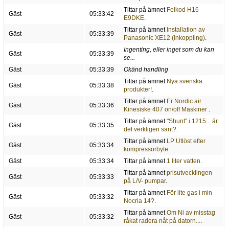
Tittar på ämnet
Felkod H16
Gäst
05:33:42
E9DKE
.
Tittar på ämnet
Installation av
Gäst
05:33:39
Panasonic XE12 (Inkoppling)
.
Ingenting, eller inget som du kan
Gäst
05:33:39
se...
Gäst
05:33:39
Okänd handling
Tittar på ämnet
Nya svenska
Gäst
05:33:38
produkter!
.
Tittar på ämnet
Er Nordic air
Gäst
05:33:36
Kinesiske 407 on/off Maskiner
.
Tittar på ämnet
"Shunt" i 1215... är
Gäst
05:33:35
det verkligen sant?
.
Tittar på ämnet
LP Utlöst efter
Gäst
05:33:34
kompressorbyte
.
Gäst
05:33:34
Tittar på ämnet
1 liter vatten
.
Tittar på ämnet
prisutvecklingen
Gäst
05:33:33
på L/V- pumpar
.
Tittar på ämnet
För lite gas i min
Gäst
05:33:32
Nocria 14?
.
Tittar på ämnet
Om Ni av misstag
Gäst
05:33:32
råkat radera nåt på datorn...
.