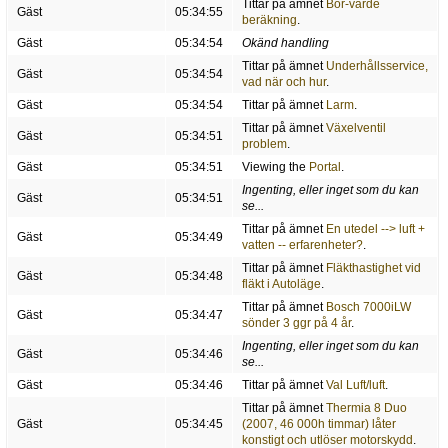
Tittar på ämnet
Bör-värde
Gäst
05:34:55
beräkning
.
Gäst
05:34:54
Okänd handling
Tittar på ämnet
Underhållsservice,
Gäst
05:34:54
vad när och hur
.
Gäst
05:34:54
Tittar på ämnet
Larm
.
Tittar på ämnet
Växelventil
Gäst
05:34:51
problem
.
Gäst
05:34:51
Viewing the
Portal
.
Ingenting, eller inget som du kan
Gäst
05:34:51
se...
Tittar på ämnet
En utedel --> luft +
Gäst
05:34:49
vatten -- erfarenheter?
.
Tittar på ämnet
Fläkthastighet vid
Gäst
05:34:48
fläkt i Autoläge
.
Tittar på ämnet
Bosch 7000iLW
Gäst
05:34:47
sönder 3 ggr på 4 år
.
Ingenting, eller inget som du kan
Gäst
05:34:46
se...
Gäst
05:34:46
Tittar på ämnet
Val Luft/luft
.
Tittar på ämnet
Thermia 8 Duo
Gäst
05:34:45
(2007, 46 000h timmar) låter
konstigt och utlöser motorskydd
.