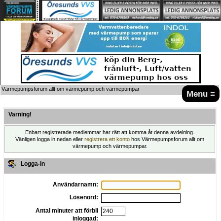
Värmepumpsforum allt om värmepump och värmepumpar
Menu ≡
Varning!
Enbart registrerade medlemmar har rätt att komma åt denna avdelning.
Vänligen logga in nedan eller
registrera ett konto
hos Värmepumpsforum allt om
värmepump och värmepumpar.
Logga-in
Användarnamn:
Lösenord:
Antal minuter att förbli
inloggad: