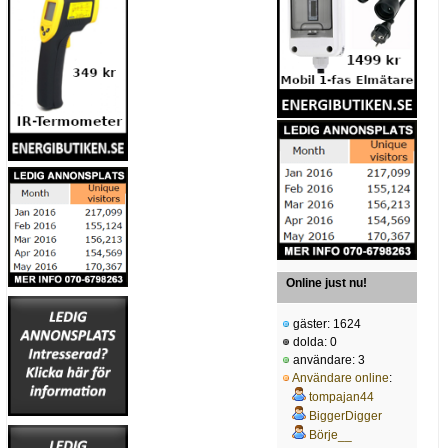
Online just nu!
gäster: 1624
dolda: 0
användare: 3
Användare online
:
tompajan44
BiggerDigger
Börje__