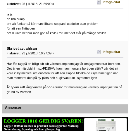
Infoga citat
«
skrivet:
25 juli 2018, 21:59:09 »
ja ja
en bra pump
om allt funkar så kör man tillbaks soppan i utedelen utan problem
för att sen flytta den
om du inte vet hur man gör så kolla i forumet det står på många ställen
Skrivet av: ahlsan
Infoga citat
«
skrivet:
23 juli 2018, 10:27:39 »
Har fått tag på en billigt luft luft värmepump som jag får om jag monterar bort den.
Det är en mitsubishi msz-FD25VA, kan man montera bort den själv? går det att
köra in kylmediet i ute enheten för att sen släppa tillbaka de i systemet igen när
man monterat den på ny plats och sugit vackum i systemet igen.
Är tyvärr rätt lång väntan på VVS-firmor för montering av värmepumpar just nu på
grund av värmen.
Annonser