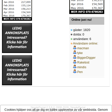
Online just nu!
gäster: 1820
dolda: 0
användare: 6
Användare online
:
macman
tyke
BiggerDigger
Raketost
mindis
Pen
SimplePortal 2.3.8 © 2008-2026, SimplePortal
Cookies hjälper oss att ge dig en bättre upplevelse av vår webbsida. Genom
SMF 2.0.19
|
SMF © 2017
,
Simple Machines