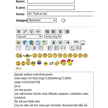
Namn:
E-post:
Ämne:
Inläggsikon:
[fler]