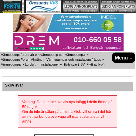
Värmepumpsforum allt om värmepump och värmepumpar
»
Menu ≡
VärmepumpsForum Allmänt
»
Värmepumpar och installationsfrågor.
»
Värmepumpar - Luft/luft
»
Installationer
»
SV: Flytt av lvp
Skriv svar (
)
Skriv svar
Varning: Det har inte skrivits nya inlägg i detta ämne på
50 dagar.
Om du inte är säker på att du faktiskt vill svara i det här
ämnet, så bör du överväga att istället starta ett nytt
ämne.