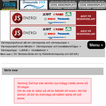
Värmepumpsforum allt om värmepump och värmepumpar
»
Menu ≡
VärmepumpsForum Allmänt
»
Värmepumpar och installationsfrågor.
»
Värmepumpar - Luft/luft
»
Installationer
»
SV: Beslutsvånda om ny frånluftvärmepump och luft-luft
Skriv svar (
)
Skriv svar
Varning: Det har inte skrivits nya inlägg i detta ämne på
50 dagar.
Om du inte är säker på att du faktiskt vill svara i det här
ämnet, så bör du överväga att istället starta ett nytt
ämne.