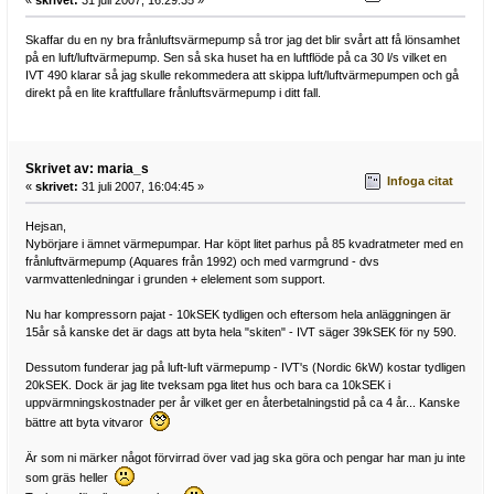
Skaffar du en ny bra frånluftsvärmepump så tror jag det blir svårt att få lönsamhet
på en luft/luftvärmepump. Sen så ska huset ha en luftflöde på ca 30 l/s vilket en
IVT 490 klarar så jag skulle rekommedera att skippa luft/luftvärmepumpen och gå
direkt på en lite kraftfullare frånluftsvärmepump i ditt fall.
Skrivet av: maria_s
Infoga citat
«
skrivet:
31 juli 2007, 16:04:45 »
Hejsan,
Nybörjare i ämnet värmepumpar. Har köpt litet parhus på 85 kvadratmeter med en
frånluftvärmepump (Aquares från 1992) och med varmgrund - dvs
varmvattenledningar i grunden + elelement som support.
Nu har kompressorn pajat - 10kSEK tydligen och eftersom hela anläggningen är
15år så kanske det är dags att byta hela "skiten" - IVT säger 39kSEK för ny 590.
Dessutom funderar jag på luft-luft värmepump - IVT's (Nordic 6kW) kostar tydligen
20kSEK. Dock är jag lite tveksam pga litet hus och bara ca 10kSEK i
uppvärmningskostnader per år vilket ger en återbetalningstid på ca 4 år... Kanske
bättre att byta vitvaror
Är som ni märker något förvirrad över vad jag ska göra och pengar har man ju inte
som gräs heller