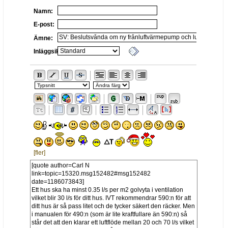
Namn:
E-post:
Ämne:
Inläggsikon:
[fler]