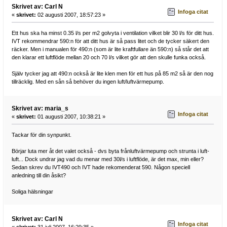
Skrivet av: Carl N
Infoga citat
«
skrivet:
02 augusti 2007, 18:57:23 »
Ett hus ska ha minst 0.35 l/s per m2 golvyta i ventilation vilket blir 30 l/s för ditt hus.
IVT rekommendrar 590:n för att ditt hus är så pass litet och de tycker säkert den
räcker. Men i manualen för 490:n (som är lite kraftfullare än 590:n) så står det att
den klarar ett luftflöde mellan 20 och 70 l/s vilket gör att den skulle funka också.
Själv tycker jag att 490:n också är lite klen men för ett hus på 85 m2 så är den nog
tillräcklig. Med en sån så behöver du ingen luft/luftvärmepump.
Skrivet av: maria_s
Infoga citat
«
skrivet:
01 augusti 2007, 10:38:21 »
Tackar för din synpunkt.
Börjar luta mer åt det valet också - dvs byta frånluftvärmepump och strunta i luft-
luft... Dock undrar jag vad du menar med 30l/s i luftflöde, är det max, min eller?
Sedan skrev du IVT490 och IVT hade rekomenderat 590. Någon speciell
anledning till din åsikt?
Soliga hälsningar
Skrivet av: Carl N
Infoga citat
«
skrivet:
31 juli 2007, 16:29:35 »