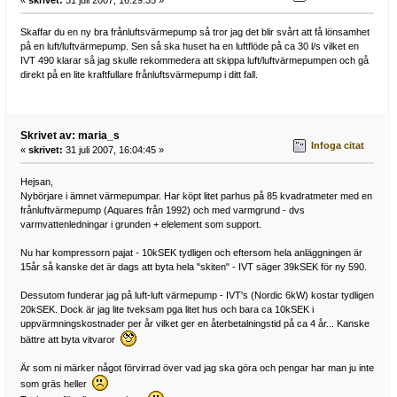
Skaffar du en ny bra frånluftsvärmepump så tror jag det blir svårt att få lönsamhet
på en luft/luftvärmepump. Sen så ska huset ha en luftflöde på ca 30 l/s vilket en
IVT 490 klarar så jag skulle rekommedera att skippa luft/luftvärmepumpen och gå
direkt på en lite kraftfullare frånluftsvärmepump i ditt fall.
Skrivet av: maria_s
Infoga citat
«
skrivet:
31 juli 2007, 16:04:45 »
Hejsan,
Nybörjare i ämnet värmepumpar. Har köpt litet parhus på 85 kvadratmeter med en
frånluftvärmepump (Aquares från 1992) och med varmgrund - dvs
varmvattenledningar i grunden + elelement som support.
Nu har kompressorn pajat - 10kSEK tydligen och eftersom hela anläggningen är
15år så kanske det är dags att byta hela "skiten" - IVT säger 39kSEK för ny 590.
Dessutom funderar jag på luft-luft värmepump - IVT's (Nordic 6kW) kostar tydligen
20kSEK. Dock är jag lite tveksam pga litet hus och bara ca 10kSEK i
uppvärmningskostnader per år vilket ger en återbetalningstid på ca 4 år... Kanske
bättre att byta vitvaror
Är som ni märker något förvirrad över vad jag ska göra och pengar har man ju inte
som gräs heller