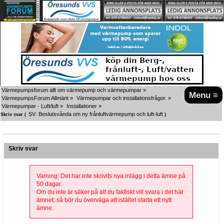
Värmepumpsforum allt om värmepump och värmepumpar
»
Menu ≡
VärmepumpsForum Allmänt
»
Värmepumpar och installationsfrågor.
»
Värmepumpar - Luft/luft
»
Installationer
»
SV: Beslutsvånda om ny frånluftvärmepump och luft-luft
Skriv svar (
)
Skriv svar
Varning: Det har inte skrivits nya inlägg i detta ämne på
50 dagar.
Om du inte är säker på att du faktiskt vill svara i det här
ämnet, så bör du överväga att istället starta ett nytt
ämne.