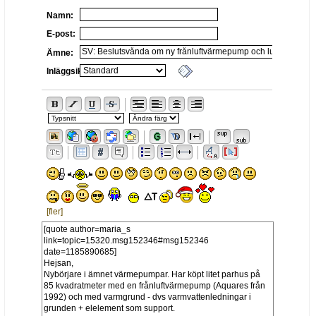
Namn:
E-post:
Ämne:
Inläggsikon:
[fler]