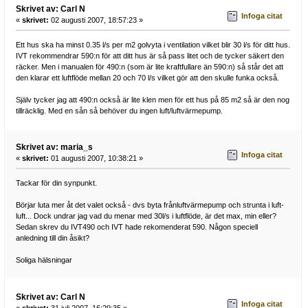
Skrivet av: Carl N
Infoga citat
«
skrivet:
02 augusti 2007, 18:57:23 »
Ett hus ska ha minst 0.35 l/s per m2 golvyta i ventilation vilket blir 30 l/s för ditt hus.
IVT rekommendrar 590:n för att ditt hus är så pass litet och de tycker säkert den
räcker. Men i manualen för 490:n (som är lite kraftfullare än 590:n) så står det att
den klarar ett luftflöde mellan 20 och 70 l/s vilket gör att den skulle funka också.
Själv tycker jag att 490:n också är lite klen men för ett hus på 85 m2 så är den nog
tillräcklig. Med en sån så behöver du ingen luft/luftvärmepump.
Skrivet av: maria_s
Infoga citat
«
skrivet:
01 augusti 2007, 10:38:21 »
Tackar för din synpunkt.
Börjar luta mer åt det valet också - dvs byta frånluftvärmepump och strunta i luft-
luft... Dock undrar jag vad du menar med 30l/s i luftflöde, är det max, min eller?
Sedan skrev du IVT490 och IVT hade rekomenderat 590. Någon speciell
anledning till din åsikt?
Soliga hälsningar
Skrivet av: Carl N
Infoga citat
«
skrivet:
31 juli 2007, 16:29:35 »