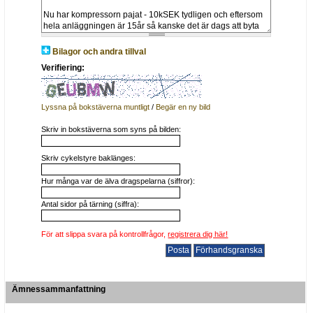
Bilagor och andra tillval
Verifiering:
Lyssna på bokstäverna muntligt
/
Begär en ny bild
Skriv in bokstäverna som syns på bilden:
Skriv cykelstyre baklänges:
Hur många var de älva dragspelarna (siffror):
Antal sidor på tärning (siffra):
För att slippa svara på kontrollfrågor,
registrera dig här!
Ämnessammanfattning