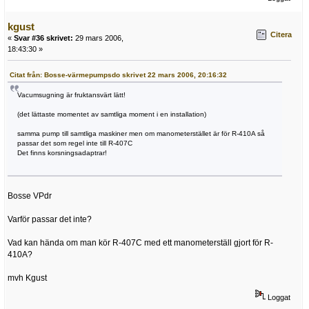
kgust
Citera
«
Svar #36 skrivet:
29 mars 2006,
18:43:30 »
Citat från: Bosse-värmepumpsdo skrivet 22 mars 2006, 20:16:32
Vacumsugning är fruktansvärt lätt!
(det lättaste momentet av samtliga moment i en installation)
samma pump till samtliga maskiner men om manometerstället är för R-410A så
passar det som regel inte till R-407C
Det finns korsningsadaptrar!
Bosse VPdr
Varför passar det inte?
Vad kan hända om man kör R-407C med ett manometerställ gjort för R-
410A?
mvh Kgust
Loggat