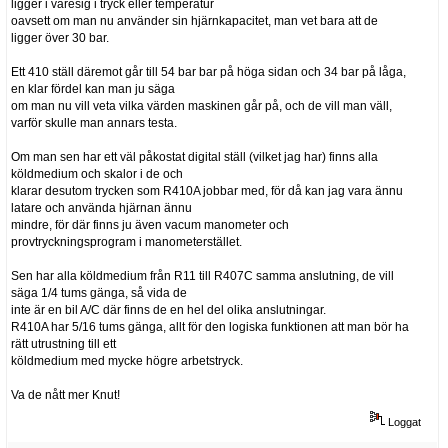
ligger i varesig i tryck eller temperatur
oavsett om man nu använder sin hjärnkapacitet, man vet bara att de
ligger över 30 bar.
Ett 410 ställ däremot går till 54 bar bar på höga sidan och 34 bar på låga,
en klar fördel kan man ju säga
om man nu vill veta vilka värden maskinen går på, och de vill man väll,
varför skulle man annars testa.
Om man sen har ett väl påkostat digital ställ (vilket jag har) finns alla
köldmedium och skalor i de och
klarar desutom trycken som R410A jobbar med, för då kan jag vara ännu
latare och använda hjärnan ännu
mindre, för där finns ju även vacum manometer och
provtryckningsprogram i manometerstället.
Sen har alla köldmedium från R11 till R407C samma anslutning, de vill
säga 1/4 tums gänga, så vida de
inte är en bil A/C där finns de en hel del olika anslutningar.
R410A har 5/16 tums gänga, allt för den logiska funktionen att man bör ha
rätt utrustning till ett
köldmedium med mycke högre arbetstryck.
Va de nått mer Knut!
Loggat