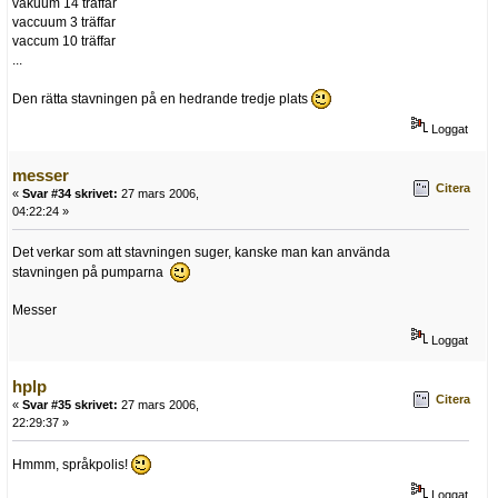
vakuum 14 träffar
vaccuum 3 träffar
vaccum 10 träffar
...
Den rätta stavningen på en hedrande tredje plats
Loggat
messer
Citera
«
Svar #34 skrivet:
27 mars 2006,
04:22:24 »
Det verkar som att stavningen suger, kanske man kan använda
stavningen på pumparna
Messer
Loggat
hplp
Citera
«
Svar #35 skrivet:
27 mars 2006,
22:29:37 »
Hmmm, språkpolis!
Loggat