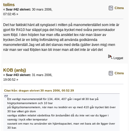
tolins
Citera
«
Svar #42 skrivet:
30 mars 2006,
07:02:45 »
Det har faktiskt hänt att synglaset i mitten på manometerstället som inte är
gjort för R410 har släppt pga det höga trycket med svåra personskador
som följd. I den höjden har man ofta ansiktet tex när man läser av
trycken.Det är en billig livförsäkring att använda godkännda
manometerställ.Jag vet att det slarvas med detta (gäller även mig) men
när man ser vad följden kan bli inser man att det inte är värt det
Loggat
KOB (anbj)
Citera
«
Svar #43 skrivet:
31 mars 2006,
19:00:52 »
Citat från: dragan skrivet 30 mars 2006, 00:52:39
Ett vanligt manometerställ för 134, 404, 407 går i regel till 30 bar på
högtrycksmanometern och 10 bar
på lågtrycksmanometern, när man nu testkör en vp med 410 går trycket lätt över
30 bar vilket gör dom
vanliga ställen relativt värdelösa för ändamålet då du inte vet var du ligger i
varesig i tryck eller temperatur
oavsett om man nu använder sin hjärnkapacitet, man vet bara att de ligger över
30 bar.