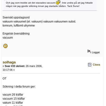
Och jag som trodde att det stavades vacuum
. Inte undra på att jag hittade
något när jag gjorde sökning innan jag startade tråden. Tack Sune!
Svenskt uppslagsord
vakuum vakuumet (el. vakuum) vakuum vakuumen subst.
tomrum, lufttomt utrymme
Engelsk översättning
vacuum
Loggat
solhaga
Citera
«
Svar #33 skrivet:
26 mars 2006,
10:17:06 »
OT
Sökning i detta forum ger:
vacum 26 träffar
vacuum 15 träffar
vakum 11 träffar