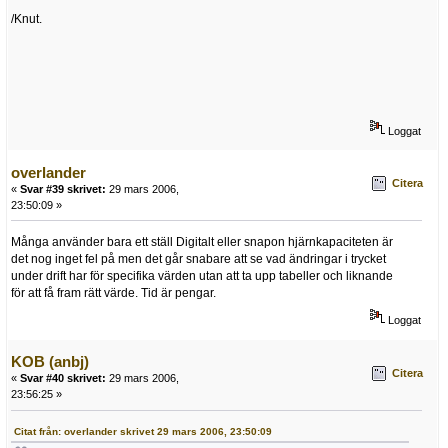
/Knut.
Loggat
overlander
Citera
«
Svar #39 skrivet:
29 mars 2006,
23:50:09 »
Många använder bara ett ställ Digitalt eller snapon hjärnkapaciteten är
det nog inget fel på men det går snabare att se vad ändringar i trycket
under drift har för specifika värden utan att ta upp tabeller och liknande
för att få fram rätt värde. Tid är pengar.
Loggat
KOB (anbj)
Citera
«
Svar #40 skrivet:
29 mars 2006,
23:56:25 »
Citat från: overlander skrivet 29 mars 2006, 23:50:09