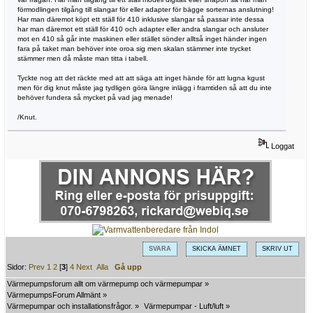
förmodlingen tilgång till slangar för eller adapter för bägge sorternas anslutning!
Har man däremot köpt ett ställ för 410 inklusive slangar så passar inte dessa
har man däremot ett ställ för 410 och adapter eller andra slangar och ansluter
mot en 410 så går inte maskinen eller stället sönder alltså inget händer ingen
fara på taket man behöver inte oroa sig men skalan stämmer inte trycket
stämmer men då måste man titta i tabell.
Tyckte nog att det räckte med att att säga att inget hände för att lugna kgust
men för dig knut måste jag tydligen göra längre inlägg i framtiden så att du inte
behöver fundera så mycket på vad jag menade!
/Knut.
Loggat
SVARA
SKICKA ÄMNET
SKRIV UT
Sidor:
Prev
1
2
[
3
]
4
Next
Alla
Gå upp
Värmepumpsforum allt om värmepump och värmepumpar
»
VärmepumpsForum Allmänt
»
Värmepumpar och installationsfrågor.
»
Värmepumpar - Luft/luft
»