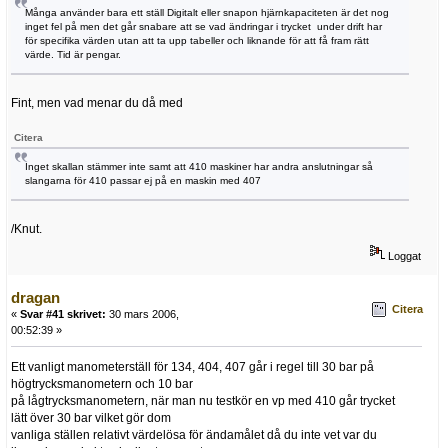
Många använder bara ett ställ Digitalt eller snapon hjärnkapaciteten är det nog
inget fel på men det går snabare att se vad ändringar i trycket under drift har
för specifika värden utan att ta upp tabeller och liknande för att få fram rätt
värde. Tid är pengar.
Fint, men vad menar du då med
Citera
Inget skallan stämmer inte samt att 410 maskiner har andra anslutningar så
slangarna för 410 passar ej på en maskin med 407
/Knut.
Loggat
dragan
Citera
«
Svar #41 skrivet:
30 mars 2006,
00:52:39 »
Ett vanligt manometerställ för 134, 404, 407 går i regel till 30 bar på
högtrycksmanometern och 10 bar
på lågtrycksmanometern, när man nu testkör en vp med 410 går trycket
lätt över 30 bar vilket gör dom
vanliga ställen relativt värdelösa för ändamålet då du inte vet var du