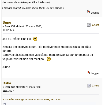
del samt de märkespecifika trådarna).
«
Senast ändrad: 25 mars 2006, 09:41:49 av solhaga
»
Loggat
Sune
Citera
«
Svar #31 skrivet:
25 mars 2006,
10:32:47 »
Jaa du, måste flina lite.
Snacka om ett grymt forum. Här behöver man knappast ställa en fråga
längre.
Bara välj rätt sökord, och vips så har man 30 svar. Sedan är det bara att
välja det svaret man tror mest på.
/Sune
Loggat
Bsba
Citera
«
Svar #32 skrivet:
25 mars 2006,
11:31:52 »
Citat från: solhaga skrivet 25 mars 2006, 09:18:10