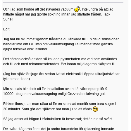
Och jag som trodde att det stavades vacuum
. Inte undra på att jag
hittade något när jag gjorde sökning innan jag startade tråden. Tack
Sune!
Edit:
Jag har nu skummat igenom trådarna du länkade till. En del diskussioner
handlar inte om L/L utan om vakuumsugning i allmänhet med ganska
djupa tekniska diskussioner.
Det nämns också att den så kallade pysmetoden var vad som användes
och till och med rekommenderades förr innan miljölagarna skärptes till.
(Jag har själv för tjugo års sedan tvättat elektronik i öppna ultraljudstvättar
fyllda med freon)
Min slutsats blir dock att för installation av en L/L värmepump för 9-
10000:- duger en vakuumsugning enligt Onzzas beskrivning gott.
Risken finns ju att man råkar ut för en stressad montör som bara suger i
20 minuter. Som gör-det-självare har man ju tid att vänta
Så jag anser att frågan i trådrubriken är besvarad; det är inte så svårt.
De svåra frågorna finns det ju andra forumdelar för (placering inne/ute-