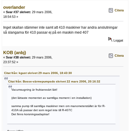
overlander
Citera
«
Svar #37 skrivet:
29 mars 2006,
18:54:53 »
Inget skallan stämmer inte samt att 410 maskiner har andra anslutningar
så slangarna för 410 passar ej på en maskin med 407
Loggat
KOB (anbj)
Citera
«
Svar #38 skrivet:
29 mars 2006,
23:37:52 »
Citat från: kgust skrivet 29 mars 2006, 18:43:30
Citat från: Bosse-värmepumpsdo skrivet 22 mars 2006, 20:16:32
Vacumsugning är fruktansvärt lätt!
(det lättaste momentet av samtliga moment i en installation)
samma pump till samtliga maskiner men om manometerstället är för R-
410A så passar det som regel inte till R-407C
Det finns korsningsadaptrar!