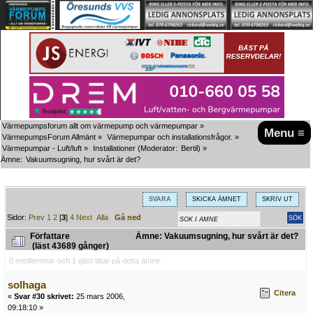
Värmepumpsforum allt om värmepump och värmepumpar
»
Menu ≡
VärmepumpsForum Allmänt
»
Värmepumpar och installationsfrågor.
»
Värmepumpar - Luft/luft
»
Installationer
(Moderator:
Bertil
) »
Ämne:
Vakuumsugning, hur svårt är det?
SVARA
SKICKA ÄMNET
SKRIV UT
Sidor:
Prev
1
2
[
3
]
4
Next
Alla
Gå ned
Författare
Ämne: Vakuumsugning, hur svårt är det?
(läst 43689 gånger)
0 medlemmar och 1 gäst tittar på detta ämne.
solhaga
Citera
«
Svar #30 skrivet:
25 mars 2006,
09:18:10 »