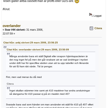
Tesen gäller alltså oavsett man är proffs eller GDS-are.
/Knut.
Loggat
overlander
Citera
«
Svar #44 skrivet:
31 mars 2006,
22:07:59 »
Citat från: anbj skrivet 29 mars 2006, 23:56:25
Citat från: overlander skrivet 29 mars 2006, 23:50:09
Många använder bara ett ställ Digitalt eller snapon hjärnkapaciteten är
det nog inget fel på men det går snabare att se vad ändringar i trycket
under drift har för specifika värden utan att ta upp tabeller och liknande
för att få fram rätt värde. Tid är pengar.
Fint, men vad menar du då med
Citera
Inget skallan stämmer inte samt att 410 maskiner har andra anslutningar
så slangarna för 410 passar ej på en maskin med 407
Svarade bara vad som händer om man använder ett ställ för 410 på 407 vilket
var frågan. Har man tillgång till ett ställ modell digitalt eller snapon så har man