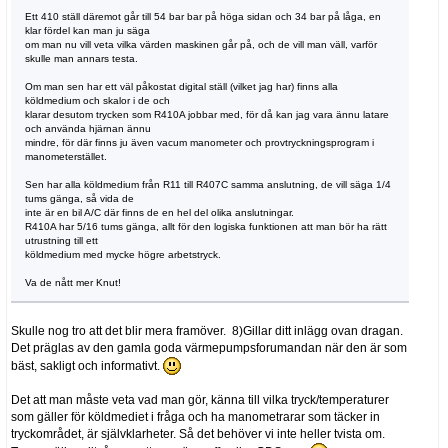
Ett 410 ställ däremot går till 54 bar bar på höga sidan och 34 bar på låga, en
klar fördel kan man ju säga
om man nu vill veta vilka värden maskinen går på, och de vill man väll, varför
skulle man annars testa.
Om man sen har ett väl påkostat digital ställ (vilket jag har) finns alla
köldmedium och skalor i de och
klarar desutom trycken som R410A jobbar med, för då kan jag vara ännu latare
och använda hjärnan ännu
mindre, för där finns ju även vacum manometer och provtryckningsprogram i
manometerstället.
Sen har alla köldmedium från R11 till R407C samma anslutning, de vill säga 1/4
tums gänga, så vida de
inte är en bil A/C där finns de en hel del olika anslutningar.
R410A har 5/16 tums gänga, allt för den logiska funktionen att man bör ha rätt
utrustning till ett
köldmedium med mycke högre arbetstryck.
Va de nått mer Knut!
Skulle nog tro att det blir mera framöver. 8)Gillar ditt inlägg ovan dragan.
Det präglas av den gamla goda värmepumpsforumandan när den är som
bäst, sakligt och informativt.
Det att man måste veta vad man gör, känna till vilka tryck/temperaturer
som gäller för köldmediet i fråga och ha manometrarar som täcker in
tryckområdet, är självklarheter. Så det behöver vi inte heller tvista om.