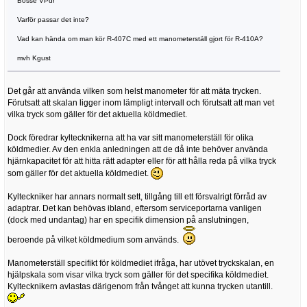
Bosse VPdr
Varför passar det inte?
Vad kan hända om man kör R-407C med ett manometerställ gjort för R-410A?
mvh Kgust
Det går att använda vilken som helst manometer för att mäta trycken.
Förutsatt att skalan ligger inom lämpligt intervall och förutsatt att man vet
vilka tryck som gäller för det aktuella köldmediet.
Dock föredrar kyltecknikerna att ha var sitt manometerställ för olika
köldmedier. Av den enkla anledningen att de då inte behöver använda
hjärnkapacitet för att hitta rätt adapter eller för att hålla reda på vilka tryck
som gäller för det aktuella köldmediet.
Kylteckniker har annars normalt sett, tillgång till ett försvalrigt förråd av
adaptrar. Det kan behövas ibland, eftersom serviceportarna vanligen
(dock med undantag) har en specifik dimension på anslutningen,
beroende på vilket köldmedium som används.
Manometerställ specifikt för köldmediet ifråga, har utövet tryckskalan, en
hjälpskala som visar vilka tryck som gäller för det specifika köldmediet.
Kyltecknikern avlastas därigenom från tvånget att kunna trycken utantill.