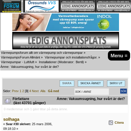
Värmepumpsforum allt om värmepump och värmepumpar
»
Menu ≡
VärmepumpsForum Allmänt
»
Värmepumpar och installationsfrågor.
»
Värmepumpar - Luft/luft
»
Installationer
(Moderator:
Bertil
) »
Ämne:
Vakuumsugning, hur svårt är det?
SVARA
SKICKA ÄMNET
SKRIV UT
Sidor:
Prev
1
2
[
3
]
4
Next
Alla
Gå ned
Författare
Ämne: Vakuumsugning, hur svårt är det?
(läst 43701 gånger)
0 medlemmar och 1 gäst tittar på detta ämne.
solhaga
Citera
«
Svar #30 skrivet:
25 mars 2006,
09:18:10 »