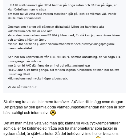
Ett 410 ställ däremot går till 54 bar bar på höga sidan och 34 bar på låga, en
klar fördel kan man ju säga
om man nu vill veta vilka värden maskinen går på, och de vill man väll, varför
skulle man annars testa.
Om man sen har ett väl påkostat digital ställ (vilket jag har) finns alla
köldmedium och skalor i de och
klarar desutom trycken som R410A jobbar med, för då kan jag vara ännu latare
och använda hjärnan ännu
mindre, för där finns ju även vacum manometer och provtryckningsprogram i
manometerstället.
Sen har alla köldmedium från R11 till R407C samma anslutning, de vill säga 1/4
tums gänga, så vida de
inte är en bil A/C där finns de en hel del olika anslutningar.
R410A har 5/16 tums gänga, allt för den logiska funktionen att man bör ha rätt
utrustning till ett
köldmedium med mycke högre arbetstryck.
Va de nått mer Knut!
Skulle nog tro att det blir mera framöver. 8)Gillar ditt inlägg ovan dragan.
Det präglas av den gamla goda värmepumpsforumandan när den är som
bäst, sakligt och informativt.
Det att man måste veta vad man gör, känna till vilka tryck/temperaturer
som gäller för köldmediet i fråga och ha manometrarar som täcker in
tryckområdet, är självklarheter. Så det behöver vi inte heller tvista om.