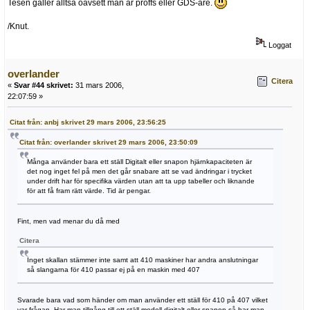
Tesen gäller alltså oavsett man är proffs eller GDS-are.
/Knut.
Loggat
overlander
Citera
«
Svar #44 skrivet:
31 mars 2006,
22:07:59 »
Citat från: anbj skrivet 29 mars 2006, 23:56:25
Citat från: overlander skrivet 29 mars 2006, 23:50:09
Många använder bara ett ställ Digitalt eller snapon hjärnkapaciteten är
det nog inget fel på men det går snabare att se vad ändringar i trycket
under drift har för specifika värden utan att ta upp tabeller och liknande
för att få fram rätt värde. Tid är pengar.
Fint, men vad menar du då med
Citera
Inget skallan stämmer inte samt att 410 maskiner har andra anslutningar
så slangarna för 410 passar ej på en maskin med 407
Svarade bara vad som händer om man använder ett ställ för 410 på 407 vilket
var frågan. Har man tillgång till ett ställ modell digitalt eller snapon så har man