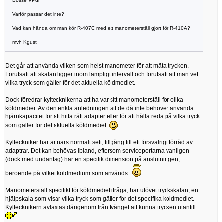
Bosse VPdr
Varför passar det inte?
Vad kan hända om man kör R-407C med ett manometerställ gjort för R-410A?
mvh Kgust
Det går att använda vilken som helst manometer för att mäta trycken.
Förutsatt att skalan ligger inom lämpligt intervall och förutsatt att man vet
vilka tryck som gäller för det aktuella köldmediet.
Dock föredrar kyltecknikerna att ha var sitt manometerställ för olika
köldmedier. Av den enkla anledningen att de då inte behöver använda
hjärnkapacitet för att hitta rätt adapter eller för att hålla reda på vilka tryck
som gäller för det aktuella köldmediet.
Kylteckniker har annars normalt sett, tillgång till ett försvalrigt förråd av
adaptrar. Det kan behövas ibland, eftersom serviceportarna vanligen
(dock med undantag) har en specifik dimension på anslutningen,
beroende på vilket köldmedium som används.
Manometerställ specifikt för köldmediet ifråga, har utövet tryckskalan, en
hjälpskala som visar vilka tryck som gäller för det specifika köldmediet.
Kyltecknikern avlastas därigenom från tvånget att kunna trycken utantill.