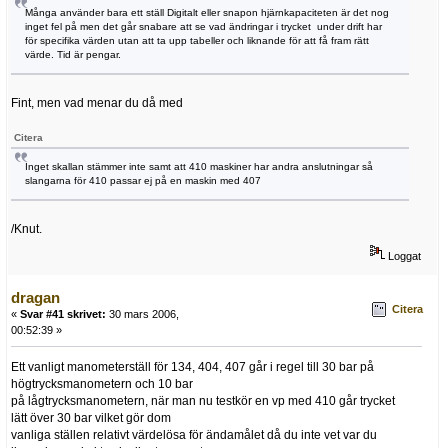
Många använder bara ett ställ Digitalt eller snapon hjärnkapaciteten är det nog
inget fel på men det går snabare att se vad ändringar i trycket under drift har
för specifika värden utan att ta upp tabeller och liknande för att få fram rätt
värde. Tid är pengar.
Fint, men vad menar du då med
Citera
Inget skallan stämmer inte samt att 410 maskiner har andra anslutningar så
slangarna för 410 passar ej på en maskin med 407
/Knut.
Loggat
dragan
Citera
«
Svar #41 skrivet:
30 mars 2006,
00:52:39 »
Ett vanligt manometerställ för 134, 404, 407 går i regel till 30 bar på
högtrycksmanometern och 10 bar
på lågtrycksmanometern, när man nu testkör en vp med 410 går trycket
lätt över 30 bar vilket gör dom
vanliga ställen relativt värdelösa för ändamålet då du inte vet var du