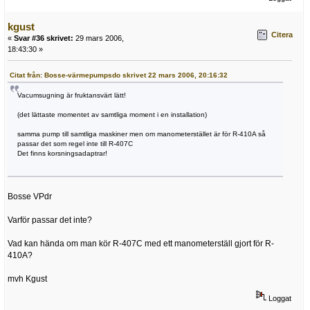
kgust
Citera
«
Svar #36 skrivet:
29 mars 2006,
18:43:30 »
Citat från: Bosse-värmepumpsdo skrivet 22 mars 2006, 20:16:32
Vacumsugning är fruktansvärt lätt!
(det lättaste momentet av samtliga moment i en installation)
samma pump till samtliga maskiner men om manometerstället är för R-410A så
passar det som regel inte till R-407C
Det finns korsningsadaptrar!
Bosse VPdr
Varför passar det inte?
Vad kan hända om man kör R-407C med ett manometerställ gjort för R-
410A?
mvh Kgust
Loggat