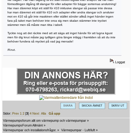
förmodlingen tilgång till slangar för eller adapter för bägge sorternas anslutning!
Har man däremot köpt ett ställ för 410 inklusive slangar så passar inte dessa
har man däremot ett ställ för 410 och adapter eller andra slangar och ansluter
mot en 410 så går inte maskinen eller stället sönder alltså inget händer ingen
fara på taket man behöver inte oroa sig men skalan stämmer inte trycket
stämmer men då måste man titta i tabell.
Tyckte nog att det räckte med att att säga att inget hände för att lugna kgust
men för dig knut måste jag tydligen göra längre inlägg i framtiden så att du inte
behöver fundera så mycket på vad jag menade!
/Knut.
Loggat
SVARA
SKICKA ÄMNET
SKRIV UT
Sidor:
Prev
1
2
[
3
]
4
Next
Alla
Gå upp
Värmepumpsforum allt om värmepump och värmepumpar
»
VärmepumpsForum Allmänt
»
Värmepumpar och installationsfrågor.
»
Värmepumpar - Luft/luft
»