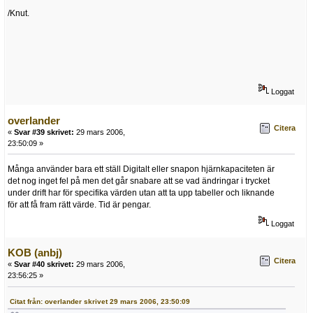
/Knut.
Loggat
overlander
Citera
«
Svar #39 skrivet:
29 mars 2006,
23:50:09 »
Många använder bara ett ställ Digitalt eller snapon hjärnkapaciteten är
det nog inget fel på men det går snabare att se vad ändringar i trycket
under drift har för specifika värden utan att ta upp tabeller och liknande
för att få fram rätt värde. Tid är pengar.
Loggat
KOB (anbj)
Citera
«
Svar #40 skrivet:
29 mars 2006,
23:56:25 »
Citat från: overlander skrivet 29 mars 2006, 23:50:09