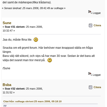
del samt de märkespecifika trådarna).
«
Senast ändrad: 25 mars 2006, 09:41:49 av solhaga
»
Loggat
Sune
Citera
«
Svar #31 skrivet:
25 mars 2006,
10:32:47 »
Jaa du, måste flina lite.
Snacka om ett grymt forum. Här behöver man knappast ställa en fråga
längre.
Bara välj rätt sökord, och vips så har man 30 svar. Sedan är det bara att
välja det svaret man tror mest på.
/Sune
Loggat
Bsba
Citera
«
Svar #32 skrivet:
25 mars 2006,
11:31:52 »
Citat från: solhaga skrivet 25 mars 2006, 09:18:10