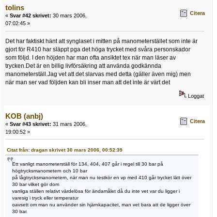
tolins
Citera
«
Svar #42 skrivet:
30 mars 2006,
07:02:45 »
Det har faktiskt hänt att synglaset i mitten på manometerstället som inte är
gjort för R410 har släppt pga det höga trycket med svåra personskador
som följd. I den höjden har man ofta ansiktet tex när man läser av
trycken.Det är en billig livförsäkring att använda godkännda
manometerställ.Jag vet att det slarvas med detta (gäller även mig) men
när man ser vad följden kan bli inser man att det inte är värt det
Loggat
KOB (anbj)
Citera
«
Svar #43 skrivet:
31 mars 2006,
19:00:52 »
Citat från: dragan skrivet 30 mars 2006, 00:52:39
Ett vanligt manometerställ för 134, 404, 407 går i regel till 30 bar på
högtrycksmanometern och 10 bar
på lågtrycksmanometern, när man nu testkör en vp med 410 går trycket lätt över
30 bar vilket gör dom
vanliga ställen relativt värdelösa för ändamålet då du inte vet var du ligger i
varesig i tryck eller temperatur
oavsett om man nu använder sin hjärnkapacitet, man vet bara att de ligger över
30 bar.