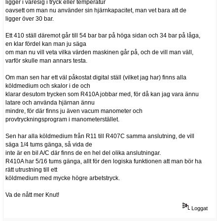
ligger i varesig i tryck eller temperatur
oavsett om man nu använder sin hjärnkapacitet, man vet bara att de
ligger över 30 bar.
Ett 410 ställ däremot går till 54 bar bar på höga sidan och 34 bar på låga,
en klar fördel kan man ju säga
om man nu vill veta vilka värden maskinen går på, och de vill man väll,
varför skulle man annars testa.
Om man sen har ett väl påkostat digital ställ (vilket jag har) finns alla
köldmedium och skalor i de och
klarar desutom trycken som R410A jobbar med, för då kan jag vara ännu
latare och använda hjärnan ännu
mindre, för där finns ju även vacum manometer och
provtryckningsprogram i manometerstället.
Sen har alla köldmedium från R11 till R407C samma anslutning, de vill
säga 1/4 tums gänga, så vida de
inte är en bil A/C där finns de en hel del olika anslutningar.
R410A har 5/16 tums gänga, allt för den logiska funktionen att man bör ha
rätt utrustning till ett
köldmedium med mycke högre arbetstryck.
Va de nått mer Knut!
Loggat