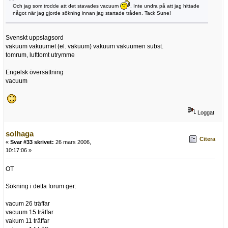
Och jag som trodde att det stavades vacuum
. Inte undra på att jag hittade
något när jag gjorde sökning innan jag startade tråden. Tack Sune!
Svenskt uppslagsord
vakuum vakuumet (el. vakuum) vakuum vakuumen subst.
tomrum, lufttomt utrymme
Engelsk översättning
vacuum
Loggat
solhaga
Citera
«
Svar #33 skrivet:
26 mars 2006,
10:17:06 »
OT
Sökning i detta forum ger:
vacum 26 träffar
vacuum 15 träffar
vakum 11 träffar