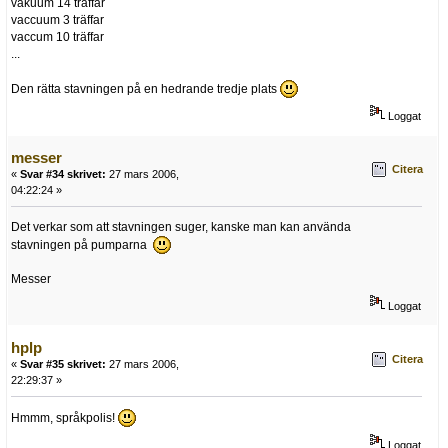
vakuum 14 träffar
vaccuum 3 träffar
vaccum 10 träffar
...
Den rätta stavningen på en hedrande tredje plats
Loggat
messer
Citera
«
Svar #34 skrivet:
27 mars 2006,
04:22:24 »
Det verkar som att stavningen suger, kanske man kan använda
stavningen på pumparna
Messer
Loggat
hplp
Citera
«
Svar #35 skrivet:
27 mars 2006,
22:29:37 »
Hmmm, språkpolis!
Loggat