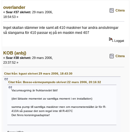
overlander
Citera
«
Svar #37 skrivet:
29 mars 2006,
18:54:53 »
Inget skallan stämmer inte samt att 410 maskiner har andra anslutningar
så slangarna för 410 passar ej på en maskin med 407
Loggat
KOB (anbj)
Citera
«
Svar #38 skrivet:
29 mars 2006,
23:37:52 »
Citat från: kgust skrivet 29 mars 2006, 18:43:30
Citat från: Bosse-värmepumpsdo skrivet 22 mars 2006, 20:16:32
Vacumsugning är fruktansvärt lätt!
(det lättaste momentet av samtliga moment i en installation)
samma pump till samtliga maskiner men om manometerstället är för R-
410A så passar det som regel inte till R-407C
Det finns korsningsadaptrar!