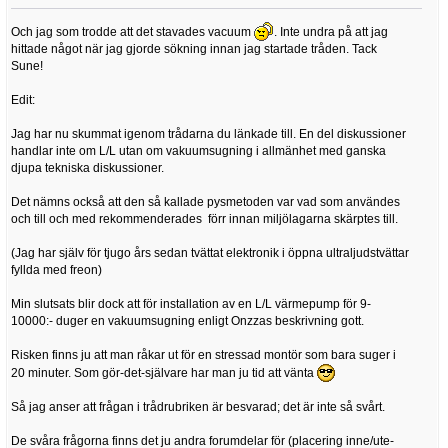
Och jag som trodde att det stavades vacuum
. Inte undra på att jag
hittade något när jag gjorde sökning innan jag startade tråden. Tack
Sune!
Edit:
Jag har nu skummat igenom trådarna du länkade till. En del diskussioner
handlar inte om L/L utan om vakuumsugning i allmänhet med ganska
djupa tekniska diskussioner.
Det nämns också att den så kallade pysmetoden var vad som användes
och till och med rekommenderades förr innan miljölagarna skärptes till.
(Jag har själv för tjugo års sedan tvättat elektronik i öppna ultraljudstvättar
fyllda med freon)
Min slutsats blir dock att för installation av en L/L värmepump för 9-
10000:- duger en vakuumsugning enligt Onzzas beskrivning gott.
Risken finns ju att man råkar ut för en stressad montör som bara suger i
20 minuter. Som gör-det-självare har man ju tid att vänta
Så jag anser att frågan i trådrubriken är besvarad; det är inte så svårt.
De svåra frågorna finns det ju andra forumdelar för (placering inne/ute-