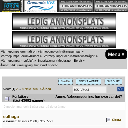
Värmepumpsforum allt om värmepump och värmepumpar
»
Menu ≡
VärmepumpsForum Allmänt
»
Värmepumpar och installationsfrågor.
»
Värmepumpar - Luft/luft
»
Installationer
(Moderator:
Bertil
) »
Ämne:
Vakuumsugning, hur svårt är det?
SVARA
SKICKA ÄMNET
SKRIV UT
Sidor: [
1
]
2
...
4
Next
Alla
Gå ned
Författare
Ämne: Vakuumsugning, hur svårt är det?
(läst 43692 gånger)
0 medlemmar och 1 gäst tittar på detta ämne.
solhaga
Citera
«
skrivet:
18 mars 2006, 09:50:55 »