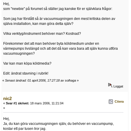
Hej,
som "newbie" på forumet så ställer jag kanske för er självklara frågor:
Som jag har förstått så är vacuumsugningen den mest kritiska delen av
själva installation, kan man göra detta själv?
Vilka verktyg/instrument behöver man? Kostnad?
Förekommer det att man behöver byta köldmedium under en
värmepumps livslängd och att det då kan vara bara att själv kunna utföra
vacuumsugningen?
Var kan man köpa köldmedia?
Edit: ändrat stavning i rubrik!
«
Senast ändrad: 01 april 2006, 17:27:18 av solhaga
»
Loggat
nic2
Citera
«
Svar #1 skrivet:
18 mars 2006, 11:21:04
»
Hej,
Ja, du kan göra vaccumsugningen själv, du behöver en vaccumpump,
kostar ett par tusen tror jag.