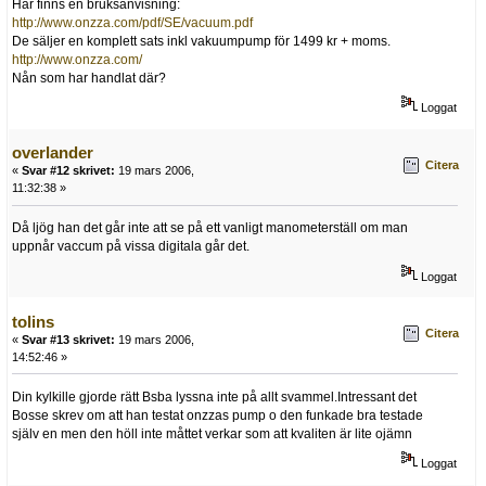
Här finns en bruksanvisning:
http://www.onzza.com/pdf/SE/vacuum.pdf
De säljer en komplett sats inkl vakuumpump för 1499 kr + moms.
http://www.onzza.com/
Nån som har handlat där?
Loggat
overlander
Citera
«
Svar #12 skrivet:
19 mars 2006,
11:32:38 »
Då ljög han det går inte att se på ett vanligt manometerställ om man
uppnår vaccum på vissa digitala går det.
Loggat
tolins
Citera
«
Svar #13 skrivet:
19 mars 2006,
14:52:46 »
Din kylkille gjorde rätt Bsba lyssna inte på allt svammel.Intressant det
Bosse skrev om att han testat onzzas pump o den funkade bra testade
själv en men den höll inte måttet verkar som att kvaliten är lite ojämn
Loggat