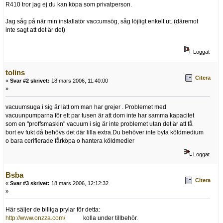
R410 tror jag ej du kan köpa som privatperson.
Jag såg på när min installatör vaccumsög, såg löjligt enkelt ut. (däremot
inte sagt att det är det)
Loggat
tolins
Citera
«
Svar #2 skrivet:
18 mars 2006, 11:40:00
»
vacuumsuga i sig är lätt om man har grejer . Problemet med
vacuunpumparna för ett par tusen är att dom inte har samma kapacitet
som en "proffsmaskin" vacuum i sig är inte problemet utan det är att få
bort ev fukt då behövs det där lilla extra.Du behöver inte byta köldmedium
o bara cerifierade fårköpa o hantera köldmedier
Loggat
Bsba
Citera
«
Svar #3 skrivet:
18 mars 2006, 12:12:32
»
Här säljer de billiga prylar för detta:
http://www.onzza.com/
kolla under tillbehör.