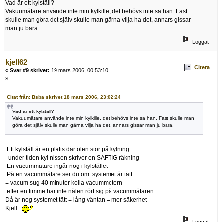
Vad är ett kylställ?
Vakuumätare använde inte min kylkille, det behövs inte sa han. Fast
skulle man göra det själv skulle man gärna vilja ha det, annars gissar
man ju bara.
Loggat
kjell62
Citera
«
Svar #9 skrivet:
19 mars 2006, 00:53:10
»
Citat från: Bsba skrivet 18 mars 2006, 23:02:24
Vad är ett kylställ?
Vakuumätare använde inte min kylkille, det behövs inte sa han. Fast skulle man
göra det själv skulle man gärna vilja ha det, annars gissar man ju bara.
Ett kylställ är en platts där ölen stör på kylning
under tiden kyl nissen skriver en SAFTIG räkning
En vacummätare ingår nog i kylstället
På en vacummätare ser du om systemet är tätt
= vacum sug 40 minuter kolla vacummetern
efter en timme har inte nålen rört sig på vacummätaren
Då är nog systemet tätt = lång väntan = mer säkerhet
Kjell
Loggat