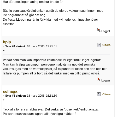
Har däremot ingen aning om hur bra de är.
Såg ju som sagt väldigt enkelt ut när de gjorde vakuumsugningen, med
lite nogrannhet så går det nog.
De flesta LL-pumpar är ju förfyllda med kylmedel och inget behöver
tillsättas.
Loggat
hplp
Citera
«
Svar #4 skrivet:
18 mars 2006, 12:25:51
»
Verkar som man kan importera köldmedie för eget bruk, inget lagbrott.
Man kan hjälpa vacumpumpen genom att värma upp det som ska
vakumsugas med en varmluftpistol, då expanderar luften och den och blir
lättare för pumpen att ta bort. så det funkar med en billig pump också.
Loggat
solhaga
Citera
«
Svar #5 skrivet:
18 mars 2006, 16:51:50
»
Tack alla för era snabba svar. Det verkar ju "busenkelt" enligt onzza.
Passar deras vacuumsugare alla (vanliga) märken?