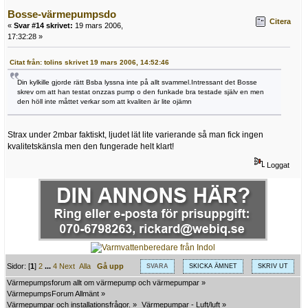
Bosse-värmepumpsdo
Citera
«
Svar #14 skrivet:
19 mars 2006,
17:32:28 »
Citat från: tolins skrivet 19 mars 2006, 14:52:46
Din kylkille gjorde rätt Bsba lyssna inte på allt svammel.Intressant det Bosse
skrev om att han testat onzzas pump o den funkade bra testade själv en men
den höll inte måttet verkar som att kvaliten är lite ojämn
Strax under 2mbar faktiskt, ljudet lät lite varierande så man fick ingen
kvalitetskänsla men den fungerade helt klart!
Loggat
Sidor: [
1
]
2
...
4
Next
Alla
Gå upp
SVARA
SKICKA ÄMNET
SKRIV UT
Värmepumpsforum allt om värmepump och värmepumpar
»
VärmepumpsForum Allmänt
»
Värmepumpar och installationsfrågor.
»
Värmepumpar - Luft/luft
»