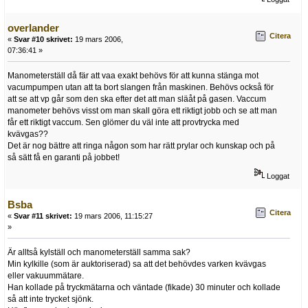
overlander
Citera
«
Svar #10 skrivet:
19 mars 2006,
07:36:41 »
Manometerställ då fär att vaa exakt behövs för att kunna stänga mot
vacumpumpen utan att ta bort slangen från maskinen. Behövs också för
att se att vp går som den ska efter det att man släåt på gasen. Vaccum
manometer behövs visst om man skall göra ett riktigt jobb och se att man
får ett riktigt vaccum. Sen glömer du väl inte att provtrycka med
kvävgas??
Det är nog bättre att ringa någon som har rätt prylar och kunskap och på
så sätt få en garanti på jobbet!
Loggat
Bsba
Citera
«
Svar #11 skrivet:
19 mars 2006, 11:15:27
»
Är alltså kylställ och manometerställ samma sak?
Min kylkille (som är auktoriserad) sa att det behövdes varken kvävgas
eller vakuummätare.
Han kollade på tryckmätarna och väntade (fikade) 30 minuter och kollade
så att inte trycket sjönk.