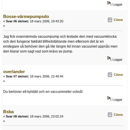
Loggat
Bosse-värmepumpsdo
Citera
«
Svar #6 skrivet:
18 mars 2006, 19:43:20
»
Jag fick ovannämnda vacuumpump och testade den med vacuumklocka
och den fungerar faktiskt tillfredställande men eftersom det är en
enstegare så behöver den gå lite längre tid innan vacuumet uppnås men
den klarar som sagt vad som krävs av pump.
Loggat
overlander
Citera
«
Svar #7 skrivet:
18 mars 2006, 22:49:44
»
Du behöver ett kylställ och en vaccummeter också!
Loggat
Bsba
Citera
«
Svar #8 skrivet:
18 mars 2006, 23:02:24
»