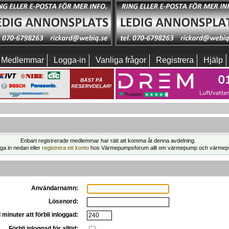
Medlemmar
Logga-in
Vanliga frågor
Registrera
Hjälp
Enbart registrerade medlemmar har rätt att komma åt denna avdelning.
ga in nedan eller
registrera ett konto
hos Värmepumpsforum allt om värmepump och värmep
Användarnamn:
Lösenord:
 minuter att förbli inloggad:
Förbli inloggad för alltid: