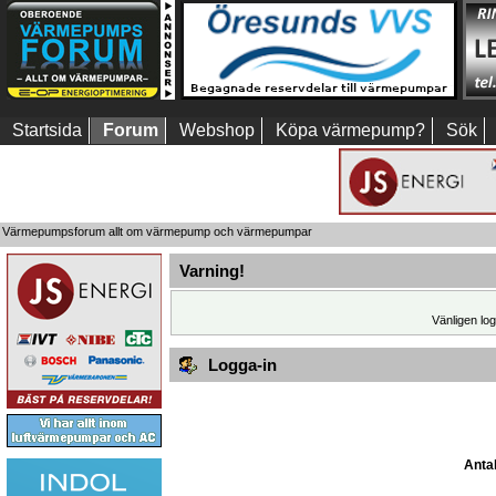
Startsida
Forum
Webshop
Köpa värmepump?
Sök
Värmepumpsforum allt om värmepump och värmepumpar
Varning!
Vänligen log
Logga-in
Antal