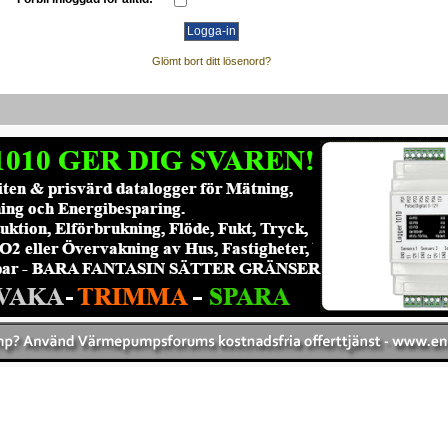
Glömt bort ditt lösenord?