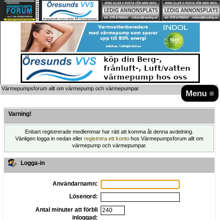
Värmepumpsforum allt om värmepump och värmepumpar
Menu ≡
Varning!
Enbart registrerade medlemmar har rätt att komma åt denna avdelning.
Vänligen logga in nedan eller
registrera ett konto
hos Värmepumpsforum allt om
värmepump och värmepumpar.
Logga-in
Användarnamn:
Lösenord:
Antal minuter att förbli
inloggad: