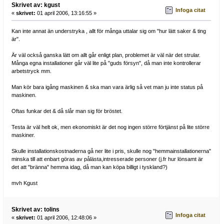
Skrivet av: kgust
Infoga citat
«
skrivet:
01 april 2006, 13:16:55 »
Kan inte annat än understryka , allt för många uttalar sig om "hur lätt saker & ting
är".
Är väl också ganska lätt om allt går enligt plan, problemet är väl när det strular.
Många egna installationer går väl lite på "guds försyn", då man inte kontrollerar
arbetstryck mm.
Man kör bara igång maskinen & ska man vara ärlig så vet man ju inte status på
maskinen.
Oftas funkar det & då slår man sig för bröstet.
Testa är väl helt ok, men ekonomiskt är det nog ingen större förtjänst på lite större
maskiner.
Skulle installationskostnaderna gå ner lite i pris, skulle nog "hemmainstallationerna"
minska till att enbart göras av pålästa,intresserade personer (j.fr hur lönsamt är
det att "bränna" hemma idag, då man kan köpa billigt i tyskland?)
mvh Kgust
Skrivet av: tolins
Infoga citat
«
skrivet:
01 april 2006, 12:48:06 »