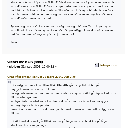
Har man däremot köpt ett ställ för 410 inklusive slangar så passar inte dessa har
man däremot ett ställ för 410 och adapter eller andra slangar och ansluter mot
en 410 så går inte maskinen eller stället sönder alltså inget händer ingen fara
på taket man behöver inte oroa sig men skalan stämmer inte trycket stämmer
men då måste man titta i tabell.
Tyckte nog att det räckte med att att säga att inget hände för att lugna kgust
men för dig knut måste jag tydligen göra längre inlägg i framtiden så att du inte
behöver fundera så mycket på vad jag menade!
/Knut.
Skrivet av: KOB (anbj)
Infoga citat
«
skrivet:
31 mars 2006, 19:00:52 »
Citat från: dragan skrivet 30 mars 2006, 00:52:39
Ett vanligt manometerställ för 134, 404, 407 går i regel till 30 bar på
högtrycksmanometern och 10 bar
på lågtrycksmanometern, när man nu testkör en vp med 410 går trycket lätt över
30 bar vilket gör dom
vanliga ställen relativt värdelösa för ändamålet då du inte vet var du ligger i
varesig i tryck eller temperatur
oavsett om man nu använder sin hjärnkapacitet, man vet bara att de ligger över
30 bar.
Ett 410 ställ däremot går till 54 bar bar på höga sidan och 34 bar på låga, en
klar fördel kan man ju säga