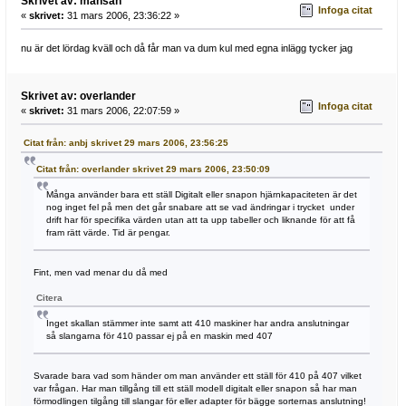
Skrivet av: mansan
Infoga citat
«
skrivet:
31 mars 2006, 23:36:22 »
nu är det lördag kväll och då får man va dum kul med egna inlägg tycker jag
Skrivet av: overlander
Infoga citat
«
skrivet:
31 mars 2006, 22:07:59 »
Citat från: anbj skrivet 29 mars 2006, 23:56:25
Citat från: overlander skrivet 29 mars 2006, 23:50:09
Många använder bara ett ställ Digitalt eller snapon hjärnkapaciteten är det
nog inget fel på men det går snabare att se vad ändringar i trycket under
drift har för specifika värden utan att ta upp tabeller och liknande för att få
fram rätt värde. Tid är pengar.
Fint, men vad menar du då med
Citera
Inget skallan stämmer inte samt att 410 maskiner har andra anslutningar
så slangarna för 410 passar ej på en maskin med 407
Svarade bara vad som händer om man använder ett ställ för 410 på 407 vilket
var frågan. Har man tillgång till ett ställ modell digitalt eller snapon så har man
förmodlingen tilgång till slangar för eller adapter för bägge sorternas anslutning!