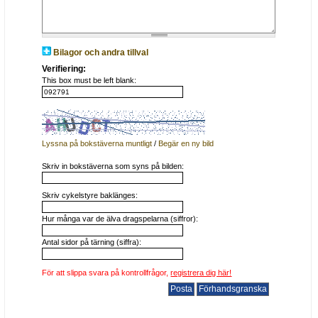
Bilagor och andra tillval
Verifiering:
This box must be left blank:
Lyssna på bokstäverna muntligt
/
Begär en ny bild
Skriv in bokstäverna som syns på bilden:
Skriv cykelstyre baklänges:
Hur många var de älva dragspelarna (siffror):
Antal sidor på tärning (siffra):
För att slippa svara på kontrollfrågor,
registrera dig här!