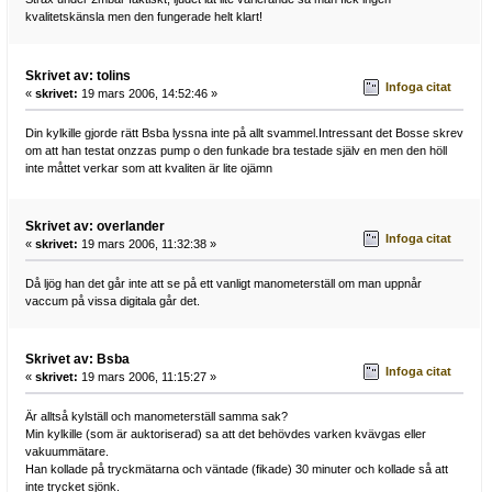
kvalitetskänsla men den fungerade helt klart!
Skrivet av: tolins
Infoga citat
«
skrivet:
19 mars 2006, 14:52:46 »
Din kylkille gjorde rätt Bsba lyssna inte på allt svammel.Intressant det Bosse skrev
om att han testat onzzas pump o den funkade bra testade själv en men den höll
inte måttet verkar som att kvaliten är lite ojämn
Skrivet av: overlander
Infoga citat
«
skrivet:
19 mars 2006, 11:32:38 »
Då ljög han det går inte att se på ett vanligt manometerställ om man uppnår
vaccum på vissa digitala går det.
Skrivet av: Bsba
Infoga citat
«
skrivet:
19 mars 2006, 11:15:27 »
Är alltså kylställ och manometerställ samma sak?
Min kylkille (som är auktoriserad) sa att det behövdes varken kvävgas eller
vakuummätare.
Han kollade på tryckmätarna och väntade (fikade) 30 minuter och kollade så att
inte trycket sjönk.