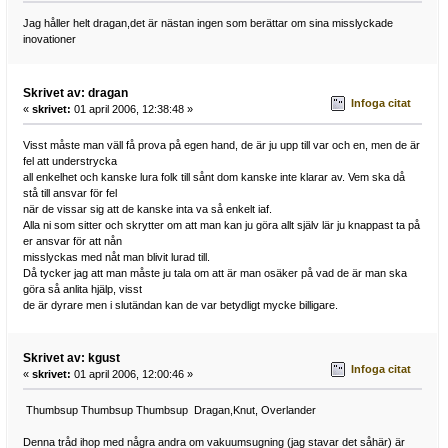
Jag håller helt dragan,det är nästan ingen som berättar om sina misslyckade
inovationer
Skrivet av: dragan
Infoga citat
«
skrivet:
01 april 2006, 12:38:48 »
Visst måste man väll få prova på egen hand, de är ju upp till var och en, men de är
fel att understrycka
all enkelhet och kanske lura folk till sånt dom kanske inte klarar av. Vem ska då
stå till ansvar för fel
när de vissar sig att de kanske inta va så enkelt iaf.
Alla ni som sitter och skrytter om att man kan ju göra allt själv lär ju knappast ta på
er ansvar för att nån
misslyckas med nåt man blivit lurad till.
Då tycker jag att man måste ju tala om att är man osäker på vad de är man ska
göra så anlita hjälp, visst
de är dyrare men i slutändan kan de var betydligt mycke billigare.
Skrivet av: kgust
Infoga citat
«
skrivet:
01 april 2006, 12:00:46 »
Thumbsup Thumbsup Thumbsup Dragan,Knut, Overlander
Denna tråd ihop med några andra om vakuumsugning (jag stavar det såhär) är