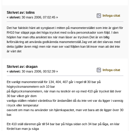
Skrivet av: tolins
Infoga citat
«
skrivet:
30 mars 2006, 07:02:45 »
Det har faktiskt hänt att synglaset i mitten på manometerstället som inte är gjort för
R410 har släppt pga det höga trycket med svåra personskador som följd. I den
höjden har man ofta ansiktet tex när man läser av trycken.Det är en billig
livförsäkring att använda godkännda manometerställ.Jag vet att det slarvas med
detta (gäller även mig) men när man ser vad följden kan bli inser man att det inte
är värt det
Skrivet av: dragan
Infoga citat
«
skrivet:
30 mars 2006, 00:52:39 »
Ett vanligt manometerställ för 134, 404, 407 går i regel till 30 bar på
högtrycksmanometern och 10 bar
på lågtrycksmanometern, när man nu testkör en vp med 410 går trycket lätt över
30 bar vilket gör dom
vanliga ställen relativt värdelösa för ändamålet då du inte vet var du ligger i varesig
i tryck eller temperatur
oavsett om man nu använder sin hjärnkapacitet, man vet bara att de ligger över 30
bar.
Ett 410 ställ däremot går till 54 bar bar på höga sidan och 34 bar på låga, en klar
fördel kan man ju säga