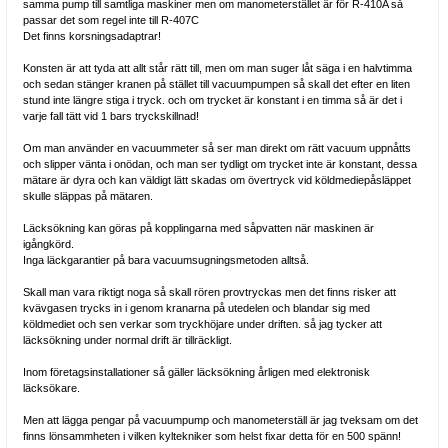
samma pump till samtliga maskiner men om manometerstället är för R-410A så
passar det som regel inte till R-407C
Det finns korsningsadaptrar!
Konsten är att tyda att allt står rätt till, men om man suger låt säga i en halvtimma
och sedan stänger kranen på stället till vacuumpumpen så skall det efter en liten
stund inte längre stiga i tryck. och om trycket är konstant i en timma så är det i
varje fall tätt vid 1 bars tryckskillnad!
Om man använder en vacuummeter så ser man direkt om rätt vacuum uppnåtts
och slipper vänta i onödan, och man ser tydligt om trycket inte är konstant, dessa
mätare är dyra och kan väldigt lätt skadas om övertryck vid köldmediepåsläppet
skulle släppas på mätaren.
Läcksökning kan göras på kopplingarna med såpvatten när maskinen är
igångkörd.
Inga läckgarantier på bara vacuumsugningsmetoden alltså.
Skall man vara riktigt noga så skall rören provtryckas men det finns risker att
kvävgasen trycks in i genom kranarna på utedelen och blandar sig med
köldmediet och sen verkar som tryckhöjare under driften. så jag tycker att
läcksökning under normal drift är tillräckligt.
Inom företagsinstallationer så gäller läcksökning årligen med elektronisk
läcksökare.
Men att lägga pengar på vacuumpump och manometerställ är jag tveksam om det
finns lönsammheten i vilken kyltekniker som helst fixar detta för en 500 spänn!