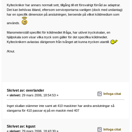
Kylteckniker har annars normalt sett, tillgång till ett försvalrigt förråd av adaptrar.
Det kan behövas ibland, eftersom serviceportarna vanligen (dock med undantag)
har en specifik dimension på anslutningen, beroende på vilket köldmedium som
används.
Manometerställ specifikt för köldmediet ifråga, har utövet tryckskalan, en
hjälpskala som visar vilka tryck som gäller för det specifika köldmediet.
Kyltecknikern avlastas därigenom från tvånget att kunna trycken utantill.
/Knut.
Skrivet av: overlander
Infoga citat
«
skrivet:
29 mars 2006, 18:54:53 »
Inget skallan stämmer inte samt att 410 maskiner har andra anslutningar så
slangarna för 410 passar ej på en maskin med 407
Skrivet av: kgust
Infoga citat
«
skrivet:
29 mars 2006, 18:43:30 »