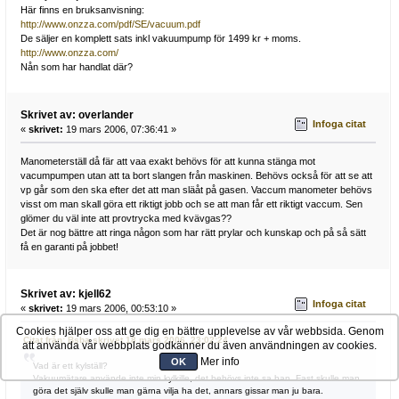
Här finns en bruksanvisning:
http://www.onzza.com/pdf/SE/vacuum.pdf
De säljer en komplett sats inkl vakuumpump för 1499 kr + moms.
http://www.onzza.com/
Nån som har handlat där?
Skrivet av: overlander
Infoga citat
«
skrivet:
19 mars 2006, 07:36:41 »
Manometerställ då fär att vaa exakt behövs för att kunna stänga mot
vacumpumpen utan att ta bort slangen från maskinen. Behövs också för att se att
vp går som den ska efter det att man släåt på gasen. Vaccum manometer behövs
visst om man skall göra ett riktigt jobb och se att man får ett riktigt vaccum. Sen
glömer du väl inte att provtrycka med kvävgas??
Det är nog bättre att ringa någon som har rätt prylar och kunskap och på så sätt
få en garanti på jobbet!
Skrivet av: kjell62
Infoga citat
«
skrivet:
19 mars 2006, 00:53:10 »
Cookies hjälper oss att ge dig en bättre upplevelse av vår webbsida. Genom
Citat från: Bsba skrivet 18 mars 2006, 23:02:24
att använda vår webbplats godkänner du även användningen av cookies.
Mer info
OK
Vad är ett kylställ?
Vakuumätare använde inte min kylkille, det behövs inte sa han. Fast skulle man
göra det själv skulle man gärna vilja ha det, annars gissar man ju bara.