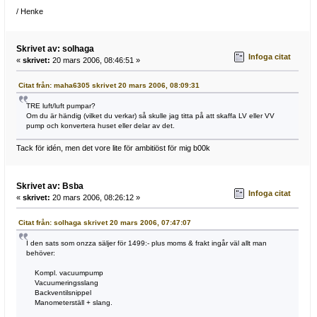
/ Henke
Skrivet av: solhaga
Infoga citat
«
skrivet:
20 mars 2006, 08:46:51 »
Citat från: maha6305 skrivet 20 mars 2006, 08:09:31
TRE luft/luft pumpar?
Om du är händig (vilket du verkar) så skulle jag titta på att skaffa LV eller VV
pump och konvertera huset eller delar av det.
Tack för idén, men det vore lite för ambitiöst för mig b00k
Skrivet av: Bsba
Infoga citat
«
skrivet:
20 mars 2006, 08:26:12 »
Citat från: solhaga skrivet 20 mars 2006, 07:47:07
I den sats som onzza säljer för 1499:- plus moms & frakt ingår väl allt man
behöver:
Kompl. vacuumpump
Vacuumeringsslang
Backventilsnippel
Manometerställ + slang.