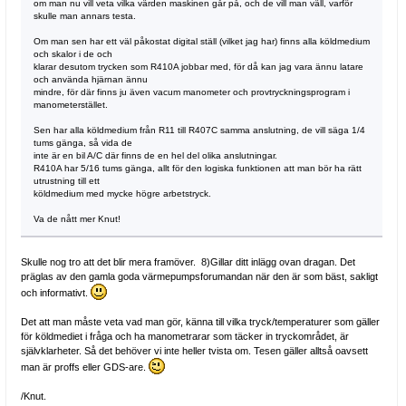
om man nu vill veta vilka värden maskinen går på, och de vill man väll, varför
skulle man annars testa.
Om man sen har ett väl påkostat digital ställ (vilket jag har) finns alla köldmedium
och skalor i de och
klarar desutom trycken som R410A jobbar med, för då kan jag vara ännu latare
och använda hjärnan ännu
mindre, för där finns ju även vacum manometer och provtryckningsprogram i
manometerstället.
Sen har alla köldmedium från R11 till R407C samma anslutning, de vill säga 1/4
tums gänga, så vida de
inte är en bil A/C där finns de en hel del olika anslutningar.
R410A har 5/16 tums gänga, allt för den logiska funktionen att man bör ha rätt
utrustning till ett
köldmedium med mycke högre arbetstryck.
Va de nått mer Knut!
Skulle nog tro att det blir mera framöver. 8)Gillar ditt inlägg ovan dragan. Det
präglas av den gamla goda värmepumpsforumandan när den är som bäst, sakligt
och informativt.
Det att man måste veta vad man gör, känna till vilka tryck/temperaturer som gäller
för köldmediet i fråga och ha manometrarar som täcker in tryckområdet, är
självklarheter. Så det behöver vi inte heller tvista om. Tesen gäller alltså oavsett
man är proffs eller GDS-are.
/Knut.