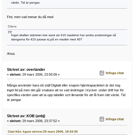
värde. Tid är pengar.
Fint, men vad menar du då med
Citera
Inget skallan stämmer inte samt att 410 maskiner har andra anslutningar så
slangarna för 410 passar ej på en maskin med 407
/Knut.
Skrivet av: overlander
Infoga citat
«
skrivet:
29 mars 2006, 23:50:09 »
Många använder bara ett ställ Digitalt eller snapon hjärnkapaciteten är det nog
inget fel på men det går snabare att se vad ändringar i trycket under drift har för
specifika värden utan att ta upp tabeller och liknande för att få fram rätt värde. Tid
är pengar.
Skrivet av: KOB (anbj)
Infoga citat
«
skrivet:
29 mars 2006, 23:37:52 »
Citat från: kgust skrivet 29 mars 2006, 18:43:30