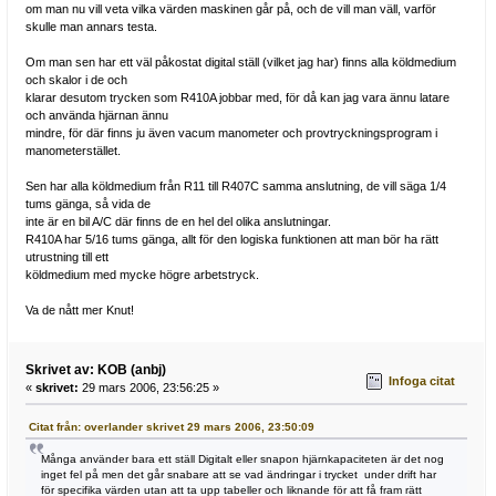
om man nu vill veta vilka värden maskinen går på, och de vill man väll, varför
skulle man annars testa.
Om man sen har ett väl påkostat digital ställ (vilket jag har) finns alla köldmedium
och skalor i de och
klarar desutom trycken som R410A jobbar med, för då kan jag vara ännu latare
och använda hjärnan ännu
mindre, för där finns ju även vacum manometer och provtryckningsprogram i
manometerstället.
Sen har alla köldmedium från R11 till R407C samma anslutning, de vill säga 1/4
tums gänga, så vida de
inte är en bil A/C där finns de en hel del olika anslutningar.
R410A har 5/16 tums gänga, allt för den logiska funktionen att man bör ha rätt
utrustning till ett
köldmedium med mycke högre arbetstryck.
Va de nått mer Knut!
Skrivet av: KOB (anbj)
Infoga citat
«
skrivet:
29 mars 2006, 23:56:25 »
Citat från: overlander skrivet 29 mars 2006, 23:50:09
Många använder bara ett ställ Digitalt eller snapon hjärnkapaciteten är det nog
inget fel på men det går snabare att se vad ändringar i trycket under drift har
för specifika värden utan att ta upp tabeller och liknande för att få fram rätt