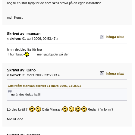
nog till en stor hjälp för de som skall prova på en egen installation.
mvh Kgust
Skrivet av: mansan
Infoga citat
«
skrivet:
01 april 2006, 00:53:47 »
hmm det blev lite för bra
Thumbsup
men jag bjuder på den
Skrivet av: Gano
Infoga citat
«
skrivet:
31 mars 2006, 23:58:13 »
Citat från: mansan skrivet 31 mars 2006, 23:36:22
nu är det lördag kväll
Lördag kväll ?
Ojdå Mansan
Redan i fin form ?
MVH/Gano