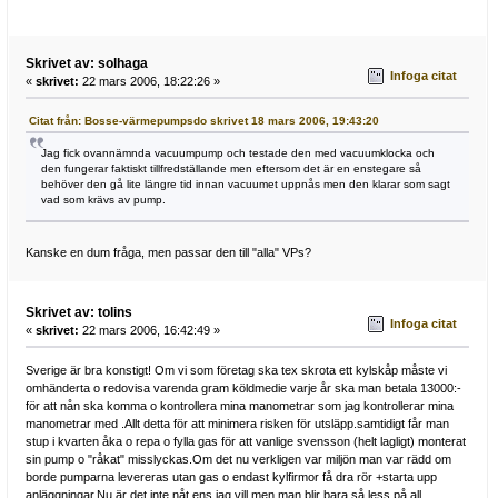
Skrivet av: solhaga
Infoga citat
«
skrivet:
22 mars 2006, 18:22:26 »
Citat från: Bosse-värmepumpsdo skrivet 18 mars 2006, 19:43:20
Jag fick ovannämnda vacuumpump och testade den med vacuumklocka och
den fungerar faktiskt tillfredställande men eftersom det är en enstegare så
behöver den gå lite längre tid innan vacuumet uppnås men den klarar som sagt
vad som krävs av pump.
Kanske en dum fråga, men passar den till "alla" VPs?
Skrivet av: tolins
Infoga citat
«
skrivet:
22 mars 2006, 16:42:49 »
Sverige är bra konstigt! Om vi som företag ska tex skrota ett kylskåp måste vi
omhänderta o redovisa varenda gram köldmedie varje år ska man betala 13000:-
för att nån ska komma o kontrollera mina manometrar som jag kontrollerar mina
manometrar med .Allt detta för att minimera risken för utsläpp.samtidigt får man
stup i kvarten åka o repa o fylla gas för att vanlige svensson (helt lagligt) monterat
sin pump o "råkat" misslyckas.Om det nu verkligen var miljön man var rädd om
borde pumparna levereras utan gas o endast kylfirmor få dra rör +starta upp
anläggningar.Nu är det inte nåt ens jag vill men man blir bara så less på all