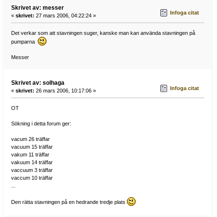
Skrivet av: messer
Infoga citat
«
skrivet:
27 mars 2006, 04:22:24 »
Det verkar som att stavningen suger, kanske man kan använda stavningen på
pumparna
Messer
Skrivet av: solhaga
Infoga citat
«
skrivet:
26 mars 2006, 10:17:06 »
OT
Sökning i detta forum ger:
vacum 26 träffar
vacuum 15 träffar
vakum 11 träffar
vakuum 14 träffar
vaccuum 3 träffar
vaccum 10 träffar
...
Den rätta stavningen på en hedrande tredje plats