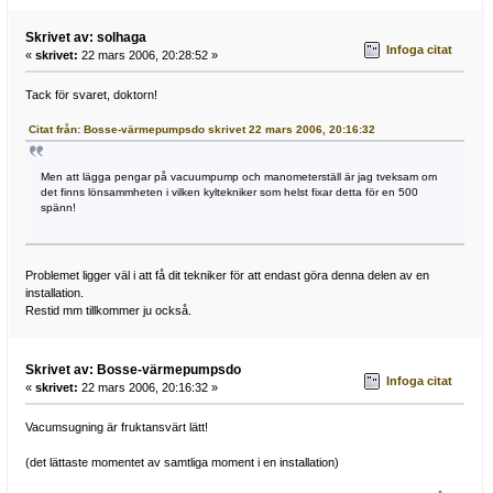
Skrivet av: solhaga
Infoga citat
«
skrivet:
22 mars 2006, 20:28:52 »
Tack för svaret, doktorn!
Citat från: Bosse-värmepumpsdo skrivet 22 mars 2006, 20:16:32
Men att lägga pengar på vacuumpump och manometerställ är jag tveksam om
det finns lönsammheten i vilken kyltekniker som helst fixar detta för en 500
spänn!
Problemet ligger väl i att få dit tekniker för att endast göra denna delen av en
installation.
Restid mm tillkommer ju också.
Skrivet av: Bosse-värmepumpsdo
Infoga citat
«
skrivet:
22 mars 2006, 20:16:32 »
Vacumsugning är fruktansvärt lätt!
(det lättaste momentet av samtliga moment i en installation)