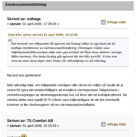
Ämnessammanfattning
Skrivet av: solhaga
Infoga citat
«
skrivet:
01 april 2006, 17:35:04 »
Citat från: tolins skrivet 01 april 2006, 15:11:50
Det kommer om miljöpartiet får igenom sitt förslag (vilket är sgs klart) att bli
kraftiga restriktioner av värmepumpsförsäljning ( företagen måste vara
miljöklassade)Alla pumpar säljs utan gas,endast ett fåtal stora aktörer i sverige
tillåts montera. Om detta förslag går igenom blir det från juni-06. Vi törs inte
chansa med stora lager utan börjar vår utförsäljning nu på måndag
Mycket bra aprilskämt!
Men allvarligt talat, om miljöpartiet verkligen ville värna om miljön så skulle de ju
verka för göra det enklare/billigare att installera värmepumpar. Någonstans i
strömförsörjningen av direkteluppvärmda hus så finns det ett kol/oljekraftverk. Att
minska detta med upptill 20 % måste vara miljövänligare än att det eventuellt
kommer ut lite växthusgaser vid en värmepumpsinstallation.
Skrivet av: TS Comfort AB
Infoga citat
«
skrivet:
01 april 2006, 15:19:43 »