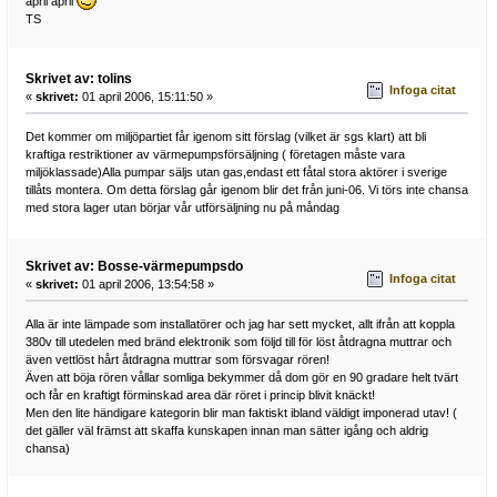
april april
TS
Skrivet av: tolins
Infoga citat
«
skrivet:
01 april 2006, 15:11:50 »
Det kommer om miljöpartiet får igenom sitt förslag (vilket är sgs klart) att bli
kraftiga restriktioner av värmepumpsförsäljning ( företagen måste vara
miljöklassade)Alla pumpar säljs utan gas,endast ett fåtal stora aktörer i sverige
tillåts montera. Om detta förslag går igenom blir det från juni-06. Vi törs inte chansa
med stora lager utan börjar vår utförsäljning nu på måndag
Skrivet av: Bosse-värmepumpsdo
Infoga citat
«
skrivet:
01 april 2006, 13:54:58 »
Alla är inte lämpade som installatörer och jag har sett mycket, allt ifrån att koppla
380v till utedelen med bränd elektronik som följd till för löst åtdragna muttrar och
även vettlöst hårt åtdragna muttrar som försvagar rören!
Även att böja rören vållar somliga bekymmer då dom gör en 90 gradare helt tvärt
och får en kraftigt förminskad area där röret i princip blivit knäckt!
Men den lite händigare kategorin blir man faktiskt ibland väldigt imponerad utav! (
det gäller väl främst att skaffa kunskapen innan man sätter igång och aldrig
chansa)