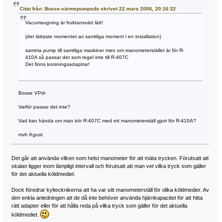
Citat från: Bosse-värmepumpsdo skrivet 22 mars 2006, 20:16:32
Vacumsugning är fruktansvärt lätt!
(det lättaste momentet av samtliga moment i en installation)
samma pump till samtliga maskiner men om manometerstället är för R-
410A så passar det som regel inte till R-407C
Det finns korsningsadaptrar!
Bosse VPdr
Varför passar det inte?
Vad kan hända om man kör R-407C med ett manometerställ gjort för R-410A?
mvh Kgust
Det går att använda vilken som helst manometer för att mäta trycken. Förutsatt att
skalan ligger inom lämpligt intervall och förutsatt att man vet vilka tryck som gäller
för det aktuella köldmediet.
Dock föredrar kyltecknikerna att ha var sitt manometerställ för olika köldmedier. Av
den enkla anledningen att de då inte behöver använda hjärnkapacitet för att hitta
rätt adapter eller för att hålla reda på vilka tryck som gäller för det aktuella
köldmediet.