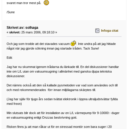
svaret man tror mest på.
/Sune
Skrivet av: solhaga
Infoga citat
«
skrivet:
25 mars 2006, 09:18:10 »
Och jag som trodde att det stavades vacuum
. Inte undra på att jag hittade
något när jag gjorde sökning innan jag startade tråden. Tack Sune!
Edit:
Jag har nu skummat igenom trådarna du länkade till. En del diskussioner handlar
inte om L/L utan om vakuumsugning i allmänhet med ganska djupa tekniska
diskussioner.
Det nämns också att den så kallade pysmetoden var vad som användes och till
och med rekommenderades förr innan miljölagarna skärptes till.
(Jag har själv för tjugo års sedan tvättat elektronik i öppna ultraljudstvättar fyllda
med freon)
Min slutsats blir dock att för installation av en L/L värmepump för 9-10000:- duger
en vakuumsugning enligt Onzzas beskrivning gott.
Risken finns ju att man råkar ut för en stressad montör som bara suger i 20