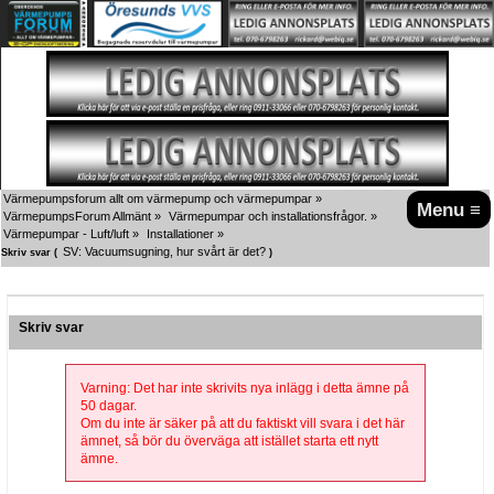
Värmepumpsforum allt om värmepump och värmepumpar
»
Menu ≡
VärmepumpsForum Allmänt
»
Värmepumpar och installationsfrågor.
»
Värmepumpar - Luft/luft
»
Installationer
»
SV: Vacuumsugning, hur svårt är det?
Skriv svar (
)
Skriv svar
Varning: Det har inte skrivits nya inlägg i detta ämne på
50 dagar.
Om du inte är säker på att du faktiskt vill svara i det här
ämnet, så bör du överväga att istället starta ett nytt
ämne.