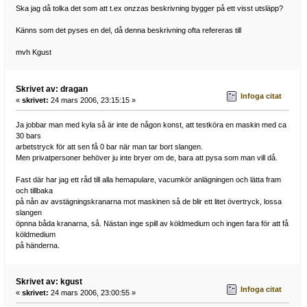
Ska jag då tolka det som att t.ex onzzas beskrivning bygger på ett visst utsläpp?
Känns som det pyses en del, då denna beskrivning ofta refereras till
mvh Kgust
Skrivet av: dragan
Infoga citat
«
skrivet:
24 mars 2006, 23:15:15 »
Ja jobbar man med kyla så är inte de någon konst, att testköra en maskin med ca
30 bars
arbetstryck för att sen få 0 bar när man tar bort slangen.
Men privatpersoner behöver ju inte bryer om de, bara att pysa som man vill då.
Fast där har jag ett råd till alla hemapulare, vacumkör anlägningen och lätta fram
och tillbaka
på nån av avstägningskranarna mot maskinen så de blir ett litet övertryck, lossa
slangen
öpnna båda kranarna, så. Nästan inge spill av köldmedium och ingen fara för att få
köldmedium
på händerna.
Skrivet av: kgust
Infoga citat
«
skrivet:
24 mars 2006, 23:00:55 »