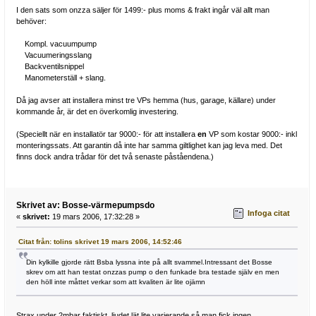
I den sats som onzza säljer för 1499:- plus moms & frakt ingår väl allt man
behöver:
Kompl. vacuumpump
Vacuumeringsslang
Backventilsnippel
Manometerställ + slang.
Då jag avser att installera minst tre VPs hemma (hus, garage, källare) under
kommande år, är det en överkomlig investering.
(Speciellt när en installatör tar 9000:- för att installera
en
VP som kostar 9000:- inkl
monteringssats. Att garantin då inte har samma giltlighet kan jag leva med. Det
finns dock andra trådar för det två senaste påståendena.)
Skrivet av: Bosse-värmepumpsdo
Infoga citat
«
skrivet:
19 mars 2006, 17:32:28 »
Citat från: tolins skrivet 19 mars 2006, 14:52:46
Din kylkille gjorde rätt Bsba lyssna inte på allt svammel.Intressant det Bosse
skrev om att han testat onzzas pump o den funkade bra testade själv en men
den höll inte måttet verkar som att kvaliten är lite ojämn
Strax under 2mbar faktiskt, ljudet lät lite varierande så man fick ingen