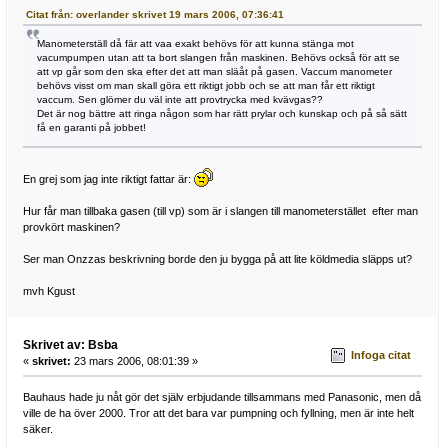
Citat från: overlander skrivet 19 mars 2006, 07:36:41
Manometerställ då fär att vaa exakt behövs för att kunna stänga mot
vacumpumpen utan att ta bort slangen från maskinen. Behövs också för att se
att vp går som den ska efter det att man släåt på gasen. Vaccum manometer
behövs visst om man skall göra ett riktigt jobb och se att man får ett riktigt
vaccum. Sen glömer du väl inte att provtrycka med kvävgas??
Det är nog bättre att ringa någon som har rätt prylar och kunskap och på så sätt
få en garanti på jobbet!
En grej som jag inte riktigt fattar är:
Hur får man tillbaka gasen (till vp) som är i slangen till manometerstället efter man
provkört maskinen?
Ser man Onzzas beskrivning borde den ju bygga på att lite köldmedia släpps ut?
mvh Kgust
Skrivet av: Bsba
Infoga citat
«
skrivet:
23 mars 2006, 08:01:39 »
Bauhaus hade ju nåt gör det själv erbjudande tillsammans med Panasonic, men då
ville de ha över 2000. Tror att det bara var pumpning och fyllning, men är inte helt
säker.