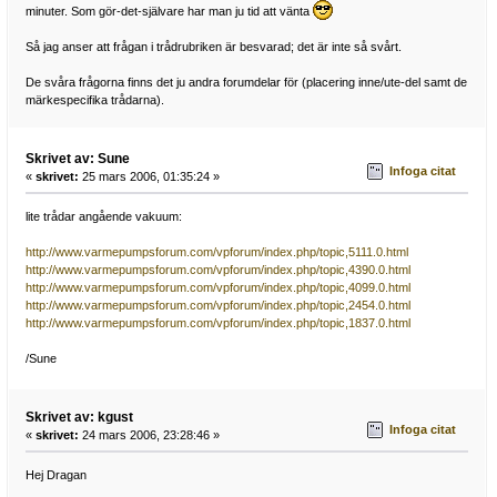
minuter. Som gör-det-självare har man ju tid att vänta
Så jag anser att frågan i trådrubriken är besvarad; det är inte så svårt.
De svåra frågorna finns det ju andra forumdelar för (placering inne/ute-del samt de
märkespecifika trådarna).
Skrivet av: Sune
Infoga citat
«
skrivet:
25 mars 2006, 01:35:24 »
lite trådar angående vakuum:
http://www.varmepumpsforum.com/vpforum/index.php/topic,5111.0.html
http://www.varmepumpsforum.com/vpforum/index.php/topic,4390.0.html
http://www.varmepumpsforum.com/vpforum/index.php/topic,4099.0.html
http://www.varmepumpsforum.com/vpforum/index.php/topic,2454.0.html
http://www.varmepumpsforum.com/vpforum/index.php/topic,1837.0.html
/Sune
Skrivet av: kgust
Infoga citat
«
skrivet:
24 mars 2006, 23:28:46 »
Hej Dragan