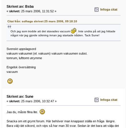
Skrivet av: Bsba
Infoga citat
«
skrivet:
25 mars 2006, 11:31:52 »
Citat från: solhaga skrivet 25 mars 2006, 09:18:10
Och jag som trodde att det stavades vacuum
. Inte undra på att jag hittade
något när jag gjorde sökning innan jag startade tråden. Tack Sune!
Svenskt uppslagsord
vakuum vakuumet (el. vakuum) vakuum vakuumen subst.
tomrum, lufttomt utrymme
Engelsk översättning
vacuum
Skrivet av: Sune
Infoga citat
«
skrivet:
25 mars 2006, 10:32:47 »
Jaa du, måste flina lite.
Snacka om ett grymt forum. Här behöver man knappast ställa en fråga längre.
Bara välj rätt sökord, och vips så har man 30 svar. Sedan är det bara att välja det