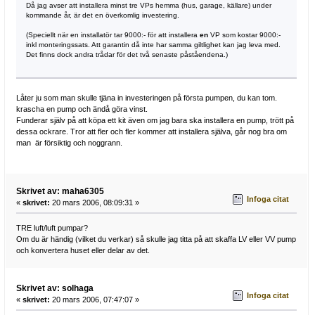
Då jag avser att installera minst tre VPs hemma (hus, garage, källare) under
kommande år, är det en överkomlig investering.
(Speciellt när en installatör tar 9000:- för att installera
en
VP som kostar 9000:-
inkl monteringssats. Att garantin då inte har samma giltlighet kan jag leva med.
Det finns dock andra trådar för det två senaste påståendena.)
Låter ju som man skulle tjäna in investeringen på första pumpen, du kan tom.
krascha en pump och ändå göra vinst.
Funderar själv på att köpa ett kit även om jag bara ska installera en pump, trött på
dessa ockrare. Tror att fler och fler kommer att installera själva, går nog bra om
man är försiktig och noggrann.
Skrivet av: maha6305
Infoga citat
«
skrivet:
20 mars 2006, 08:09:31 »
TRE luft/luft pumpar?
Om du är händig (vilket du verkar) så skulle jag titta på att skaffa LV eller VV pump
och konvertera huset eller delar av det.
Skrivet av: solhaga
Infoga citat
«
skrivet:
20 mars 2006, 07:47:07 »