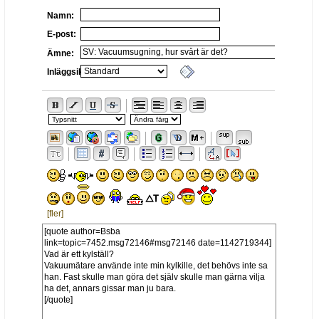
Namn:
E-post:
Ämne:
Inläggsikon:
[fler]