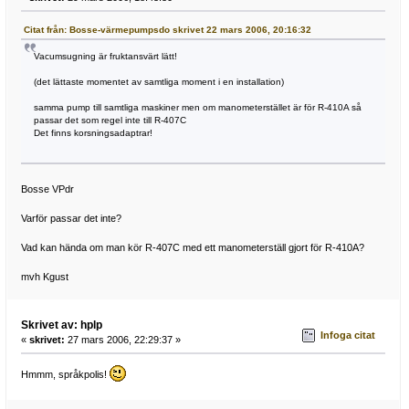
Citat från: Bosse-värmepumpsdo skrivet 22 mars 2006, 20:16:32
Vacumsugning är fruktansvärt lätt!
(det lättaste momentet av samtliga moment i en installation)
samma pump till samtliga maskiner men om manometerstället är för R-410A så
passar det som regel inte till R-407C
Det finns korsningsadaptrar!
Bosse VPdr
Varför passar det inte?
Vad kan hända om man kör R-407C med ett manometerställ gjort för R-410A?
mvh Kgust
Skrivet av: hplp
Infoga citat
«
skrivet:
27 mars 2006, 22:29:37 »
Hmmm, språkpolis!