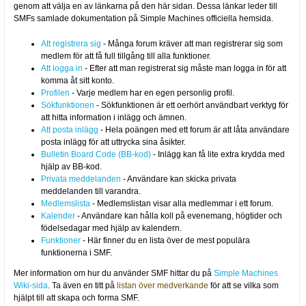
genom att välja en av länkarna på den här sidan. Dessa länkar leder till
SMFs samlade dokumentation på Simple Machines officiella hemsida.
Att registrera sig
- Många forum kräver att man registrerar sig som
medlem för att få full tillgång till alla funktioner.
Att logga in
- Efter att man registrerat sig måste man logga in för att
komma åt sitt konto.
Profilen
- Varje medlem har en egen personlig profil.
Sökfunktionen
- Sökfunktionen är ett oerhört användbart verktyg för
att hitta information i inlägg och ämnen.
Att posta inlägg
- Hela poängen med ett forum är att låta användare
posta inlägg för att uttrycka sina åsikter.
Bulletin Board Code (BB-kod)
- Inlägg kan få lite extra krydda med
hjälp av BB-kod.
Privata meddelanden
- Användare kan skicka privata
meddelanden till varandra.
Medlemslista
- Medlemslistan visar alla medlemmar i ett forum.
Kalender
- Användare kan hålla koll på evenemang, högtider och
födelsedagar med hjälp av kalendern.
Funktioner
- Här finner du en lista över de mest populära
funktionerna i SMF.
Mer information om hur du använder SMF hittar du på
Simple Machines
Wiki-sida
. Ta även en titt på
listan över medverkande
för att se vilka som
hjälpt till att skapa och forma SMF.