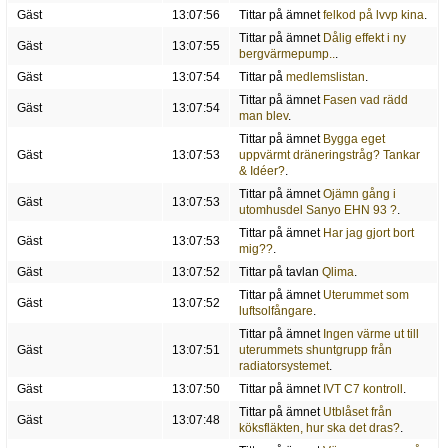
Gäst
13:07:56
Tittar på ämnet
felkod på lvvp kina
.
Tittar på ämnet
Dålig effekt i ny
Gäst
13:07:55
bergvärmepump..
.
Gäst
13:07:54
Tittar på
medlemslistan
.
Tittar på ämnet
Fasen vad rädd
Gäst
13:07:54
man blev
.
Tittar på ämnet
Bygga eget
Gäst
13:07:53
uppvärmt dräneringstråg? Tankar
& Idéer?
.
Tittar på ämnet
Ojämn gång i
Gäst
13:07:53
utomhusdel Sanyo EHN 93 ?
.
Tittar på ämnet
Har jag gjort bort
Gäst
13:07:53
mig??
.
Gäst
13:07:52
Tittar på tavlan
Qlima
.
Tittar på ämnet
Uterummet som
Gäst
13:07:52
luftsolfångare
.
Tittar på ämnet
Ingen värme ut till
Gäst
13:07:51
uterummets shuntgrupp från
radiatorsystemet
.
Gäst
13:07:50
Tittar på ämnet
IVT C7 kontroll
.
Tittar på ämnet
Utblåset från
Gäst
13:07:48
köksfläkten, hur ska det dras?
.