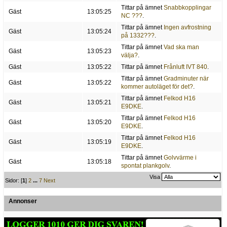
Tittar på ämnet
Snabbkopplingar
Gäst
13:05:25
NC ???
.
Tittar på ämnet
Ingen avfrostning
Gäst
13:05:24
på 1332???
.
Tittar på ämnet
Vad ska man
Gäst
13:05:23
välja?
.
Gäst
13:05:22
Tittar på ämnet
Frånluft IVT 840
.
Tittar på ämnet
Gradminuter när
Gäst
13:05:22
kommer autoläget för det?
.
Tittar på ämnet
Felkod H16
Gäst
13:05:21
E9DKE
.
Tittar på ämnet
Felkod H16
Gäst
13:05:20
E9DKE
.
Tittar på ämnet
Felkod H16
Gäst
13:05:19
E9DKE
.
Tittar på ämnet
Golvvärme i
Gäst
13:05:18
spontat plankgolv
.
Visa
Sidor: [
1
]
2
...
7
Next
Annonser