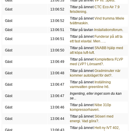
Gäst
13:06:53
Tittar på ämnet
VP vs. Spets
.
Tittar på ämnet
CTC Eco Air 7.9
Gäst
13:06:52
felsökning
.
Tittar på ämnet
Vind trumma Miele
Gäst
13:06:52
tvättmaskin
.
Gäst
13:06:51
Tittar på tavlan
Installationsforum
.
Tittar på ämnet
Funderar på att ta
Gäst
13:06:51
ett fast elavtal. Men….
.
Tittar på ämnet
SNABB hjälp med
Gäst
13:06:50
att köpa luft-luft
.
Tittar på ämnet
Komplettera FLVP
Gäst
13:06:49
med LVP? Lönsamt?
.
Tittar på ämnet
Gradminuter när
Gäst
13:06:48
kommer autoläget för det?
.
Tittar på ämnet
Inställning
Gäst
13:06:47
varmvatten greenline h6
.
Ingenting, eller inget som du kan
Gäst
13:06:47
se...
Tittar på ämnet
Nibe 310p
Gäst
13:06:46
kompressorhaveri
.
Tittar på ämnet
Slöseri med
Gäst
13:06:44
energi. Vad göra?
.
Tittar på ämnet
Helt ny IVT 402,
Gäst
13:06:43