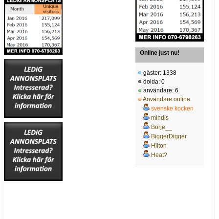
Online just nu!
gäster: 1338
dolda: 0
användare: 6
Användare online
:
svenske kocken
mindis
Börje__
BiggerDigger
Hilton
Heat?