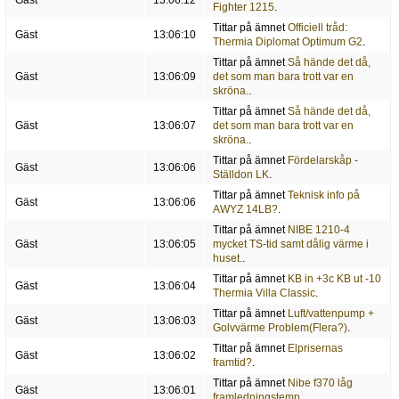
Gäst
13:06:12
Fighter 1215
.
Tittar på ämnet
Officiell tråd:
Gäst
13:06:10
Thermia Diplomat Optimum G2
.
Tittar på ämnet
Så hände det då,
Gäst
13:06:09
det som man bara trott var en
skröna.
.
Tittar på ämnet
Så hände det då,
Gäst
13:06:07
det som man bara trott var en
skröna.
.
Tittar på ämnet
Fördelarskåp -
Gäst
13:06:06
Ställdon LK
.
Tittar på ämnet
Teknisk info på
Gäst
13:06:06
AWYZ 14LB?
.
Tittar på ämnet
NIBE 1210-4
Gäst
13:06:05
mycket TS-tid samt dålig värme i
huset.
.
Tittar på ämnet
KB in +3c KB ut -10
Gäst
13:06:04
Thermia Villa Classic
.
Tittar på ämnet
Luft/vattenpump +
Gäst
13:06:03
Golvvärme Problem(Flera?)
.
Tittar på ämnet
Elprisernas
Gäst
13:06:02
framtid?
.
Tittar på ämnet
Nibe f370 låg
Gäst
13:06:01
framledningstemp
.