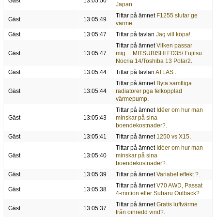
Gäst
13:05:50
Japan
.
Tittar på ämnet
F1255 slutar ge
Gäst
13:05:49
värme
.
Gäst
13:05:47
Tittar på tavlan
Jag vill köpa!
.
Tittar på ämnet
Vilken passar
Gäst
13:05:47
mig.... MITSUBISHI FD35/ Fujitsu
Nocria 14/Toshiba 13 Polar2
.
Gäst
13:05:44
Tittar på tavlan
ATLAS
.
Tittar på ämnet
Byta samtliga
Gäst
13:05:44
radiatorer pga felkopplad
värmepump
.
Tittar på ämnet
Idéer om hur man
Gäst
13:05:43
minskar på sina
boendekostnader?
.
Gäst
13:05:41
Tittar på ämnet
1250 vs X15
.
Tittar på ämnet
Idéer om hur man
Gäst
13:05:40
minskar på sina
boendekostnader?
.
Gäst
13:05:39
Tittar på ämnet
Variabel effekt ?
.
Tittar på ämnet
V70 AWD, Passat
Gäst
13:05:38
4-motion eller Subaru Outback?
.
Tittar på ämnet
Gratis luftvärme
Gäst
13:05:37
från oinredd vind?
.