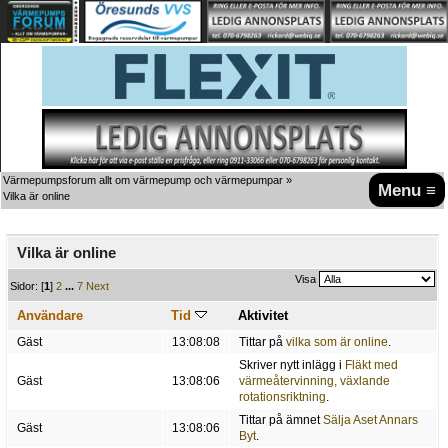
Värmepumpsforum allt om värmepump och värmepumpar
»
Menu ≡
Vilka är online
Vilka är online
Visa
Sidor: [
1
]
2
...
7
Next
Användare
Tid
Aktivitet
Gäst
13:08:08
Tittar på
vilka som är online
.
Skriver nytt inlägg i
Fläkt med
Gäst
13:08:06
värmeåtervinning, växlande
rotationsriktning
.
Tittar på ämnet
Sälja Aset Annars
Gäst
13:08:06
Byt
.