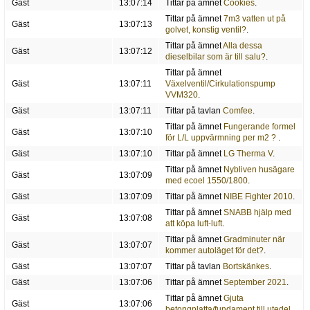
Gäst
13:07:14
Tittar på ämnet
Cookies
.
Tittar på ämnet
7m3 vatten ut på
Gäst
13:07:13
golvet, konstig ventil?
.
Tittar på ämnet
Alla dessa
Gäst
13:07:12
dieselbilar som är till salu?
.
Tittar på ämnet
Gäst
13:07:11
Växelventil/Cirkulationspump
VVM320
.
Gäst
13:07:11
Tittar på tavlan
Comfee
.
Tittar på ämnet
Fungerande formel
Gäst
13:07:10
för L/L uppvärmning per m2 ?
.
Gäst
13:07:10
Tittar på ämnet
LG Therma V
.
Tittar på ämnet
Nybliven husägare
Gäst
13:07:09
med ecoel 1550/1800
.
Gäst
13:07:09
Tittar på ämnet
NIBE Fighter 2010
.
Tittar på ämnet
SNABB hjälp med
Gäst
13:07:08
att köpa luft-luft
.
Tittar på ämnet
Gradminuter när
Gäst
13:07:07
kommer autoläget för det?
.
Gäst
13:07:07
Tittar på tavlan
Bortskänkes
.
Gäst
13:07:06
Tittar på ämnet
September 2021
.
Tittar på ämnet
Gjuta
Gäst
13:07:06
betongplatta/fundament till utedel
.