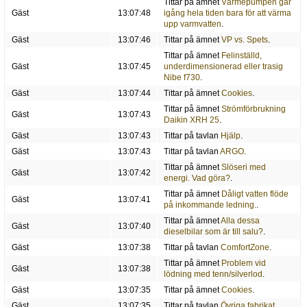
Tittar på ämnet
Värmepumpen går
Gäst
13:07:48
igång hela tiden bara för att värma
upp varmvatten
.
Gäst
13:07:46
Tittar på ämnet
VP vs. Spets
.
Tittar på ämnet
Felinställd,
Gäst
13:07:45
underdimensionerad eller trasig
Nibe f730
.
Gäst
13:07:44
Tittar på ämnet
Cookies
.
Tittar på ämnet
Strömförbrukning
Gäst
13:07:43
Daikin XRH 25
.
Gäst
13:07:43
Tittar på tavlan
Hjälp
.
Gäst
13:07:43
Tittar på tavlan
ARGO
.
Tittar på ämnet
Slöseri med
Gäst
13:07:42
energi. Vad göra?
.
Tittar på ämnet
Dåligt vatten flöde
Gäst
13:07:41
på inkommande ledning.
.
Tittar på ämnet
Alla dessa
Gäst
13:07:40
dieselbilar som är till salu?
.
Gäst
13:07:38
Tittar på tavlan
ComfortZone
.
Tittar på ämnet
Problem vid
Gäst
13:07:38
lödning med tenn/silverlod
.
Gäst
13:07:35
Tittar på ämnet
Cookies
.
Gäst
13:07:35
Tittar på tavlan
Övriga fabrikat
.