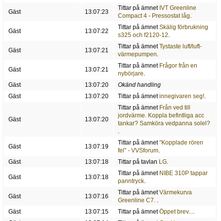
Tittar på ämnet
IVT Greenline
Gäst
13:07:23
Compact 4 - Pressostat låg
.
Tittar på ämnet
Skälig förbrukning
Gäst
13:07:22
s325 och f2120-12
.
Tittar på ämnet
Tystaste luft/luft-
Gäst
13:07:21
värmepumpen
.
Tittar på ämnet
Frågor från en
Gäst
13:07:21
nybörjare
.
Gäst
13:07:20
Okänd handling
Gäst
13:07:20
Tittar på ämnet
innegivaren seg!
.
Tittar på ämnet
Från ved till
jordvärme. Koppla befintliga acc
Gäst
13:07:20
tankar? Samköra vedpanna solel?
.
Tittar på ämnet
”Kopplade rören
Gäst
13:07:19
fel” - VVSforum
.
Gäst
13:07:18
Tittar på tavlan
LG
.
Tittar på ämnet
NIBE 310P tappar
Gäst
13:07:18
panntryck
.
Tittar på ämnet
Värmekurva
Gäst
13:07:16
Greenline C7.
.
Gäst
13:07:15
Tittar på ämnet
Öppet brev...
.