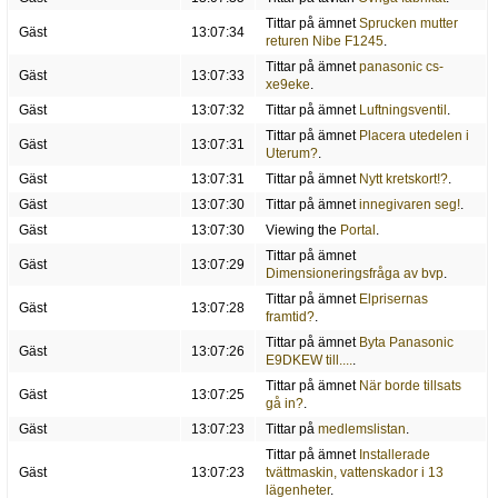
Tittar på ämnet
Sprucken mutter
Gäst
13:07:34
returen Nibe F1245
.
Tittar på ämnet
panasonic cs-
Gäst
13:07:33
xe9eke
.
Gäst
13:07:32
Tittar på ämnet
Luftningsventil
.
Tittar på ämnet
Placera utedelen i
Gäst
13:07:31
Uterum?
.
Gäst
13:07:31
Tittar på ämnet
Nytt kretskort!?
.
Gäst
13:07:30
Tittar på ämnet
innegivaren seg!
.
Gäst
13:07:30
Viewing the
Portal
.
Tittar på ämnet
Gäst
13:07:29
Dimensioneringsfråga av bvp
.
Tittar på ämnet
Elprisernas
Gäst
13:07:28
framtid?
.
Tittar på ämnet
Byta Panasonic
Gäst
13:07:26
E9DKEW till....
.
Tittar på ämnet
När borde tillsats
Gäst
13:07:25
gå in?
.
Gäst
13:07:23
Tittar på
medlemslistan
.
Tittar på ämnet
Installerade
Gäst
13:07:23
tvättmaskin, vattenskador i 13
lägenheter
.