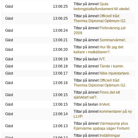
Tittar på ämnet
Gjuta
Gäst
13:06:25
betongplatta/fundament till utedel
.
Tittar på ämnet
Officiell tråd:
Gäst
13:06:25
Thermia Diplomat Optimum G2
.
Tittar på ämnet
Förbrukning juli
Gäst
13:06:24
2009
.
Gäst
13:06:21
Tittar på ämnet
Sommarvärme!
.
Tittar på ämnet
Hur får jag det
Gäst
13:06:20
kallare i matkällaren?
.
Gäst
13:06:19
Tittar på tavlan
IVT
.
Gäst
13:06:18
Tittar på ämnet
Tände i kamin
.
Gäst
13:06:17
Tittar på ämnet
Nibe mjukstartare
.
Tittar på ämnet
Officiell tråd:
Gäst
13:06:16
Thermia Diplomat Optimum G2
.
Tittar på ämnet
Finns det ett
Gäst
13:06:15
självklart val?
.
Gäst
13:06:15
Tittar på tavlan
InVest
.
Tittar på ämnet
kommentarer på ny
Gäst
13:06:14
LLVP
.
Tittar på ämnet
Värmepump plus
Gäst
13:06:13
Fjärrvärme ajabaja säger Fortum!
.
Tittar på ämnet
Inställningar