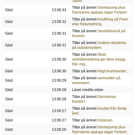
Japan
.
Tittar på ämnet
Värmepump plus
Gäst
13:06:33
Fjärrvärme ajabaja säger Fortum!
.
Tittar på ämnet
Avluftning på Fram
Gäst
13:06:32
eller Returledning
.
Tittar på ämnet
Sandlådenivå på
Gäst
13:06:31
forumet
.
Tittar på ämnet
Justera returtemp
Gäst
13:06:31
på radiatorsystem
.
Tittar på ämnet
Ökad
Gäst
13:06:30
arbetsbelastning ger färre inlägg
från mig.
.
Gäst
13:06:30
Tittar på ämnet
Högt brummande
.
Tittar på ämnet
varmvatten på
Gäst
13:06:29
sommaren
.
Gäst
13:06:28
Läser credits-sidan
Tittar på ämnet
Elprisernas
Gäst
13:06:28
framtid?
.
Tittar på ämnet
resultat från första
Gäst
13:06:27
året
.
Gäst
13:06:27
Tittar på ämnet
Hoppsan
.
Tittar på ämnet
Värmepump plus
Gäst
13:06:26
Fjärrvärme ajabaja säger Fortum!
.