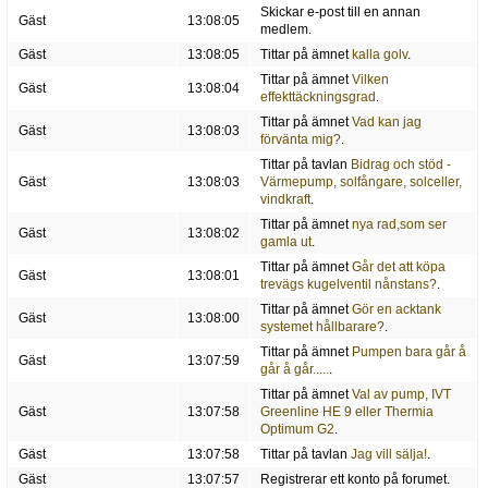
Skickar e-post till en annan
Gäst
13:08:05
medlem.
Gäst
13:08:05
Tittar på ämnet
kalla golv
.
Tittar på ämnet
Vilken
Gäst
13:08:04
effekttäckningsgrad
.
Tittar på ämnet
Vad kan jag
Gäst
13:08:03
förvänta mig?
.
Tittar på tavlan
Bidrag och stöd -
Gäst
13:08:03
Värmepump, solfångare, solceller,
vindkraft
.
Tittar på ämnet
nya rad,som ser
Gäst
13:08:02
gamla ut
.
Tittar på ämnet
Går det att köpa
Gäst
13:08:01
trevägs kugelventil nånstans?
.
Tittar på ämnet
Gör en acktank
Gäst
13:08:00
systemet hållbarare?
.
Tittar på ämnet
Pumpen bara går å
Gäst
13:07:59
går å går.....
.
Tittar på ämnet
Val av pump, IVT
Gäst
13:07:58
Greenline HE 9 eller Thermia
Optimum G2
.
Gäst
13:07:58
Tittar på tavlan
Jag vill sälja!
.
Gäst
13:07:57
Registrerar ett konto på forumet.