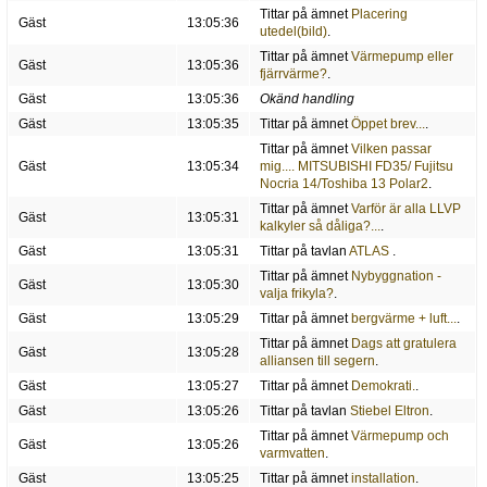
Tittar på ämnet
Placering
Gäst
13:05:36
utedel(bild)
.
Tittar på ämnet
Värmepump eller
Gäst
13:05:36
fjärrvärme?
.
Gäst
13:05:36
Okänd handling
Gäst
13:05:35
Tittar på ämnet
Öppet brev...
.
Tittar på ämnet
Vilken passar
Gäst
13:05:34
mig.... MITSUBISHI FD35/ Fujitsu
Nocria 14/Toshiba 13 Polar2
.
Tittar på ämnet
Varför är alla LLVP
Gäst
13:05:31
kalkyler så dåliga?...
.
Gäst
13:05:31
Tittar på tavlan
ATLAS
.
Tittar på ämnet
Nybyggnation -
Gäst
13:05:30
valja frikyla?
.
Gäst
13:05:29
Tittar på ämnet
bergvärme + luft...
.
Tittar på ämnet
Dags att gratulera
Gäst
13:05:28
alliansen till segern
.
Gäst
13:05:27
Tittar på ämnet
Demokrati.
.
Gäst
13:05:26
Tittar på tavlan
Stiebel Eltron
.
Tittar på ämnet
Värmepump och
Gäst
13:05:26
varmvatten
.
Gäst
13:05:25
Tittar på ämnet
installation
.