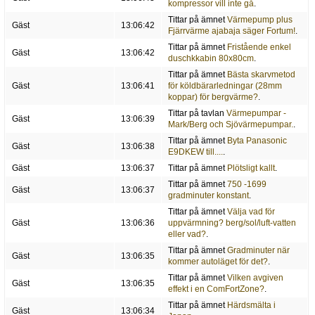
kompressor vill inte gå
.
Tittar på ämnet
Värmepump plus
Gäst
13:06:42
Fjärrvärme ajabaja säger Fortum!
.
Tittar på ämnet
Fristående enkel
Gäst
13:06:42
duschkkabin 80x80cm
.
Tittar på ämnet
Bästa skarvmetod
Gäst
13:06:41
för köldbärarledningar (28mm
koppar) för bergvärme?
.
Tittar på tavlan
Värmepumpar -
Gäst
13:06:39
Mark/Berg och Sjövärmepumpar.
.
Tittar på ämnet
Byta Panasonic
Gäst
13:06:38
E9DKEW till....
.
Gäst
13:06:37
Tittar på ämnet
Plötsligt kallt
.
Tittar på ämnet
750 -1699
Gäst
13:06:37
gradminuter konstant
.
Tittar på ämnet
Välja vad för
Gäst
13:06:36
uppvärmning? berg/sol/luft-vatten
eller vad?
.
Tittar på ämnet
Gradminuter när
Gäst
13:06:35
kommer autoläget för det?
.
Tittar på ämnet
Vilken avgiven
Gäst
13:06:35
effekt i en ComFortZone?
.
Tittar på ämnet
Härdsmälta i
Gäst
13:06:34