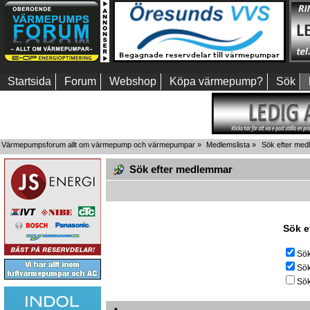
Startsida
Forum
Webshop
Köpa värmepump?
Sök
Värmepumpsforum allt om värmepump och värmepumpar
»
Medlemslista
»
Sök efter me
Sök efter medlemmar
Sök e
Sök
Sök
Sök