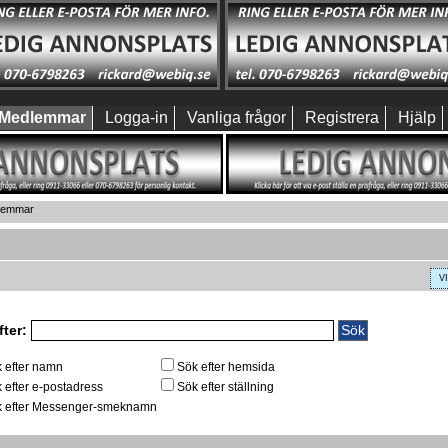
Medlemmar
Logga-in
Vanliga frågor
Registrera
Hjälp
dlemmar
V
fter:
 efter namn
Sök efter hemsida
 efter e-postadress
Sök efter ställning
 efter Messenger-smeknamn