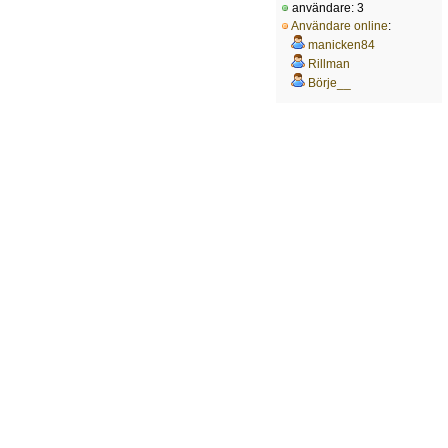
användare: 3
Användare online
:
manicken84
Rillman
Börje__