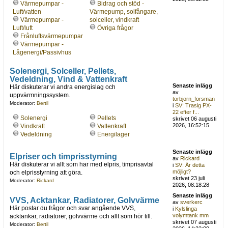
Värmepumpar -
Bidrag och stöd -
Luft/vatten
Värmepump, solfångare,
Värmepumpar -
solceller, vindkraft
Luft/luft
Övriga frågor
Frånluftsvärmepumpar
Värmepumpar -
Lågenergi/Passivhus
Solenergi, Solceller, Pellets,
Vedeldning, Vind & Vattenkraft
Senaste inlägg
Här diskuterar vi andra energislag och
av
uppvärmningssystem.
torbjorn_forsman
Moderator:
Bertil
i
SV: Trasig PX-
22 efter f...
Solenergi
Pellets
skrivet 06 augusti
2026, 16:52:15
Vindkraft
Vattenkraft
Vedeldning
Energilager
Senaste inlägg
Elpriser och timprisstyrning
av
Rickard
Här diskuterar vi allt som har med elpris, timprisavtal
i
SV: Är detta
möjligt?
och elprisstyrning att göra.
skrivet 23 juli
Moderator:
Rickard
2026, 08:18:28
Senaste inlägg
VVS, Acktankar, Radiatorer, Golvvärme
av
sverkerc
Här postar du frågor och svar angående VVS,
i
Kylslinga
volymtank mm
acktankar, radiatorer, golvvärme och allt som hör till.
skrivet 07 augusti
Moderator:
Bertil