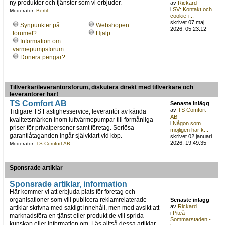
ny produkter och tjänster som vi erbjuder.
av
Rickard
i
SV: Kontakt och
Moderator:
Bertil
cookie-i...
skrivet 07 maj
Synpunkter på
Webshopen
2026, 05:23:12
forumet?
Hjälp
Information om
värmepumpsforum.
Donera pengar?
Tillverkar/leverantörsforum, diskutera direkt med tillverkare och
leverantörer här!
TS Comfort AB
Senaste inlägg
av
TS Comfort
Tidigare TS Fastighesservice, leverantör av kända
AB
kvalitetsmärken inom luftvärmepumpar till förmånliga
i
Någon som
priser för privatpersoner samt företag. Seriösa
möjligen har k...
garantiåtaganden ingår självklart vid köp.
skrivet 02 januari
2026, 19:49:35
Moderator:
TS Comfort AB
Sponsrade artiklar
Sponsrade artiklar, information
Här kommer vi att erbjuda plats för företag och
organisationer som vill publicera reklamrelaterade
Senaste inlägg
av
Rickard
artiklar skrivna med sakligt innehåll, men med avsikt att
i
Piteå -
marknadsföra en tjänst eller produkt de vill sprida
Sommarstaden -
kunskap eller information om. Läs alltså dessa artiklar