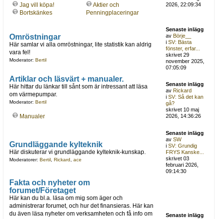
Jag vill köpa!
Aktier och
2026, 22:09:34
Bortskänkes
Penningplaceringar
Senaste inlägg
Omröstningar
av
Börje__
i
SV: Bästa
Här samlar vi alla omröstningar, lite statistik kan aldrig
fönster, erfar...
vara fel!
skrivet 29
Moderator:
Bertil
november 2025,
07:05:09
Artiklar och läsvärt + manualer.
Senaste inlägg
Här hittar du länkar till sånt som är intressant att läsa
av
Rickard
om värmepumpar.
i
SV: Så det kan
Moderator:
Bertil
gå?
skrivet 10 maj
Manualer
2026, 14:36:26
Senaste inlägg
av
SW
Grundläggande kylteknik
i
SV: Grundig
Här diskuterar vi grundläggande kylteknik-kunskap.
FRYS Kanske...
skrivet 03
Moderatorer:
Bertil
,
Rickard
,
ace
februari 2026,
09:14:30
Fakta och nyheter om
forumet/Företaget
Här kan du bl.a. läsa om mig som äger och
administrerar forumet, och hur det finansieras. Här kan
du även läsa nyheter om verksamheten och få info om
Senaste inlägg