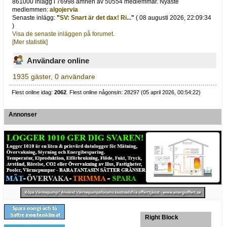
861000 inlägg i 76998 ämnen av 50554 medlemmar. Nyaste
medlemmen:
algojervia
Senaste inlägg:
"
SV: Snart är det dax! Ri...
"
( 08 augusti 2026, 22:09:34
)
Visa de senaste inläggen på forumet.
[Mer statistik]
Användare online
1935 gäster, 0 användare
Flest online idag:
2062
. Flest online någonsin: 28297 (05 april 2026, 00:54:22)
Annonser
Right Block