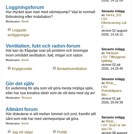
2026, 14:32:09
Loggningsforum
Senaste inlägg
Hur mycket spar man med värmepump? Vad är normalt
av
micke_011
förbrukning efter installation?
i
SV:
Moderator:
Bertil
Elförbrukning Juli
2...
Loggade
skrivet 02 augusti
2026, 14:16:12
anläggningar
Ventilation, fukt och radon-forum
Senaste inlägg
Här kan du fråga/ge svar på problem och lösningar
av
Niklaspe
inom området ventilation, fukt, mögel och radon.
i
SV: Tillbyggnad
Moderator:
Bertil
bjälklag...
skrivet 02 juli
Krypgrunder
Bostadsventilation
2026, 14:24:45
Senaste inlägg
Gör det själv
av
Börje__
i
SV:
En avdelning för alla som vill göra mesta möjliga själv,
Robotklippare,
eller har nya kreativa ideér som de vill dela med sig av!
fjärr...
Moderator:
Rickard
skrivet 01 juli
2026, 20:04:39
Allmänt forum
Här diskuterar vi allt mellan himmel och jord, framför allt
Senaste inlägg
sånt som inte har med värmepumpar att göra.
av
Börje__
Moderator:
Bertil
i
SV: Snart är det
dax! Ri...
Jag vill sälja!
Politik
skrivet 08 augusti