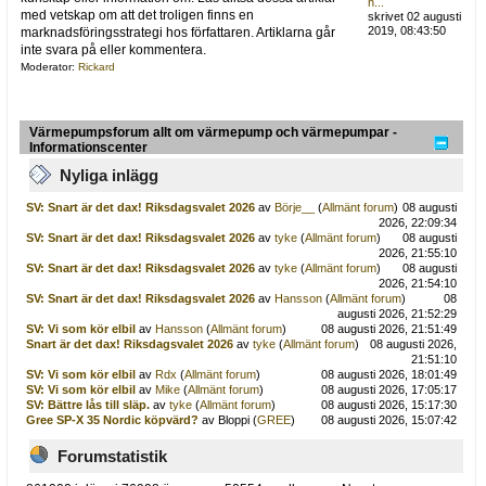
h...
med vetskap om att det troligen finns en
skrivet 02 augusti
2019, 08:43:50
marknadsföringsstrategi hos författaren. Artiklarna går
inte svara på eller kommentera.
Moderator:
Rickard
Värmepumpsforum allt om värmepump och värmepumpar -
Informationscenter
Nyliga inlägg
SV: Snart är det dax! Riksdagsvalet 2026
av
Börje__
(
Allmänt forum
)
08 augusti
2026, 22:09:34
SV: Snart är det dax! Riksdagsvalet 2026
av
tyke
(
Allmänt forum
)
08 augusti
2026, 21:55:10
SV: Snart är det dax! Riksdagsvalet 2026
av
tyke
(
Allmänt forum
)
08 augusti
2026, 21:54:10
SV: Snart är det dax! Riksdagsvalet 2026
av
Hansson
(
Allmänt forum
)
08
augusti 2026, 21:52:29
SV: Vi som kör elbil
av
Hansson
(
Allmänt forum
)
08 augusti 2026, 21:51:49
Snart är det dax! Riksdagsvalet 2026
av
tyke
(
Allmänt forum
)
08 augusti 2026,
21:51:10
SV: Vi som kör elbil
av
Rdx
(
Allmänt forum
)
08 augusti 2026, 18:01:49
SV: Vi som kör elbil
av
Mike
(
Allmänt forum
)
08 augusti 2026, 17:05:17
SV: Bättre lås till släp.
av
tyke
(
Allmänt forum
)
08 augusti 2026, 15:17:30
Gree SP-X 35 Nordic köpvärd?
av Bloppi (
GREE
)
08 augusti 2026, 15:07:42
Forumstatistik