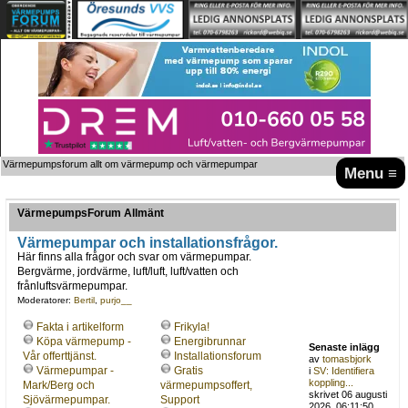
Värmepumpsforum allt om värmepump och värmepumpar
Menu ≡
VärmepumpsForum Allmänt
Värmepumpar och installationsfrågor.
Här finns alla frågor och svar om värmepumpar.
Bergvärme, jordvärme, luft/luft, luft/vatten och
frånluftsvärmepumpar.
Moderatorer:
Bertil
,
purjo__
Fakta i artikelform
Frikyla!
Köpa värmepump -
Energibrunnar
Senaste inlägg
Vår offerttjänst.
Installationsforum
av
tomasbjork
Värmepumpar -
Gratis
i
SV: Identifiera
koppling...
Mark/Berg och
värmepumpsoffert,
skrivet 06 augusti
Sjövärmepumpar.
Support
2026, 06:11:50