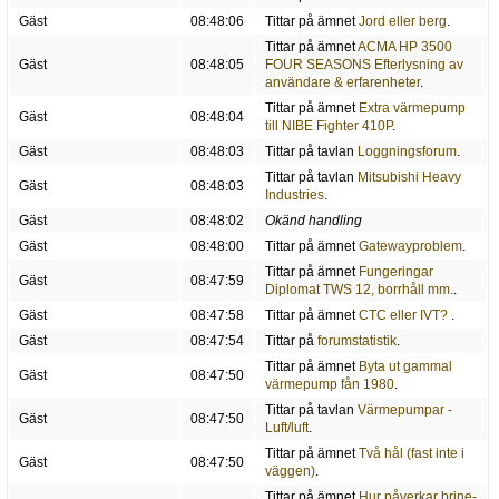
Gäst
08:48:06
Tittar på ämnet
Jord eller berg
.
Tittar på ämnet
ACMA HP 3500
Gäst
08:48:05
FOUR SEASONS Efterlysning av
användare & erfarenheter
.
Tittar på ämnet
Extra värmepump
Gäst
08:48:04
till NIBE Fighter 410P
.
Gäst
08:48:03
Tittar på tavlan
Loggningsforum
.
Tittar på tavlan
Mitsubishi Heavy
Gäst
08:48:03
Industries
.
Gäst
08:48:02
Okänd handling
Gäst
08:48:00
Tittar på ämnet
Gatewayproblem
.
Tittar på ämnet
Fungeringar
Gäst
08:47:59
Diplomat TWS 12, borrhåll mm.
.
Gäst
08:47:58
Tittar på ämnet
CTC eller IVT?
.
Gäst
08:47:54
Tittar på
forumstatistik
.
Tittar på ämnet
Byta ut gammal
Gäst
08:47:50
värmepump fån 1980
.
Tittar på tavlan
Värmepumpar -
Gäst
08:47:50
Luft/luft
.
Tittar på ämnet
Två hål (fast inte i
Gäst
08:47:50
väggen)
.
Tittar på ämnet
Hur påverkar brine-