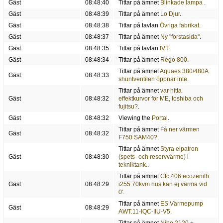
Gäst
08:48:40
Tittar på ämnet
Blinkade lampa
.
Gäst
08:48:39
Tittar på ämnet
Lo Djur
.
Gäst
08:48:38
Tittar på tavlan
Övriga fabrikat
.
Gäst
08:48:37
Tittar på ämnet
Ny "förstasida"
.
Gäst
08:48:35
Tittar på tavlan
IVT
.
Gäst
08:48:34
Tittar på ämnet
Rego 800
.
Tittar på ämnet
Aquaes 380/480A
Gäst
08:48:33
shuntventilen öppnar inte
.
Tittar på ämnet
var hitta
Gäst
08:48:32
effektkurvor för ME, toshiba och
fujitsu?
.
Gäst
08:48:32
Viewing the
Portal
.
Tittar på ämnet
Få ner värmen
Gäst
08:48:32
F750 SAM40?
.
Tittar på ämnet
Styra elpatron
Gäst
08:48:30
(spets- och reservvärme) i
tekniktank.
.
Tittar på ämnet
Ctc 406 ecozenith
Gäst
08:48:29
i255 70kvm hus kan ej värma vid
0'
.
Tittar på ämnet
ES Värmepump
Gäst
08:48:29
AWT.11-IQC-IIU-V5
.