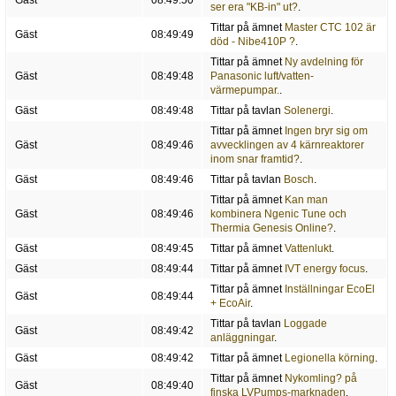
Gäst
08:49:50
ser era "KB-in" ut?
.
Tittar på ämnet
Master CTC 102 är
Gäst
08:49:49
död - Nibe410P ?
.
Tittar på ämnet
Ny avdelning för
Gäst
08:49:48
Panasonic luft/vatten-
värmepumpar.
.
Gäst
08:49:48
Tittar på tavlan
Solenergi
.
Tittar på ämnet
Ingen bryr sig om
Gäst
08:49:46
avvecklingen av 4 kärnreaktorer
inom snar framtid?
.
Gäst
08:49:46
Tittar på tavlan
Bosch
.
Tittar på ämnet
Kan man
Gäst
08:49:46
kombinera Ngenic Tune och
Thermia Genesis Online?
.
Gäst
08:49:45
Tittar på ämnet
Vattenlukt
.
Gäst
08:49:44
Tittar på ämnet
IVT energy focus
.
Tittar på ämnet
Inställningar EcoEl
Gäst
08:49:44
+ EcoAir
.
Tittar på tavlan
Loggade
Gäst
08:49:42
anläggningar
.
Gäst
08:49:42
Tittar på ämnet
Legionella körning
.
Tittar på ämnet
Nykomling? på
Gäst
08:49:40
finska LVPumps-marknaden
.