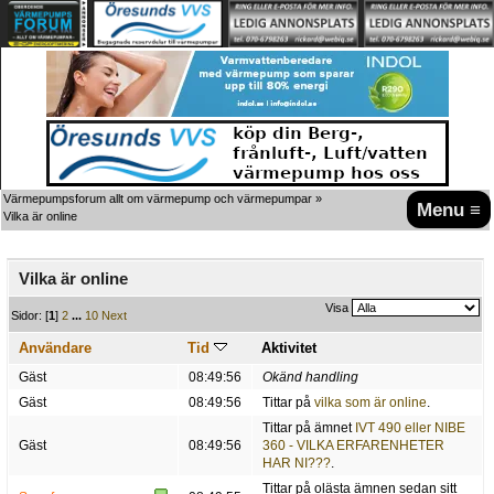
Värmepumpsforum allt om värmepump och värmepumpar
»
Menu ≡
Vilka är online
Vilka är online
Visa
Sidor: [
1
]
2
...
10
Next
Användare
Tid
Aktivitet
Gäst
08:49:56
Okänd handling
Gäst
08:49:56
Tittar på
vilka som är online
.
Tittar på ämnet
IVT 490 eller NIBE
Gäst
08:49:56
360 - VILKA ERFARENHETER
HAR NI???
.
Tittar på olästa ämnen sedan sitt