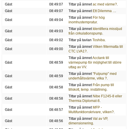
Gäst
08:49:07
Tittar på ämnet
ac med värme?
.
Gäst
08:49:07
Tittar på ämnet
Ett Dilemma ...
.
Tittar på ämnet
För hög
Gäst
08:49:04
inomhustempratur
.
Tittar på ämnet
Identifiera missljud
Gäst
08:49:03
från cirkulationspump
.
Gäst
08:49:02
Tittar på tavlan
Toshiba
.
Tittar på ämnet
Vilken filtermatta till
Gäst
08:49:00
CTC LVA1?
.
Tittar på ämnet
Acctank till
Gäst
08:48:59
värmepump för möjlighet till större
uttag av VV
.
Tittar på ämnet
"Fulpump" med
Gäst
08:48:59
underhållsvärme, vilka ?
.
Tittar på ämnet
Från pump till
Gäst
08:48:58
tillskott, temp. inställning
.
Tittar på ämnet
Nibe F1245-8 eller
Gäst
08:48:58
Thermia Diplomat-8
.
Tittar på ämnet
MFP -
Gäst
08:48:57
Multifunktionskrivare, vilken?
.
Tittar på ämnet
Val av VP,
Gäst
08:48:56
dimensionering
.