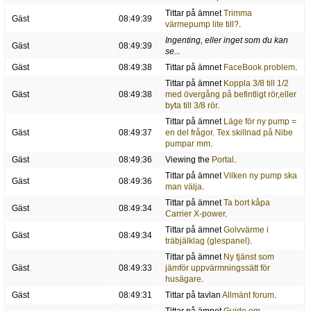
Tittar på ämnet
Trimma
Gäst
08:49:39
värmepump lite till?
.
Ingenting, eller inget som du kan
Gäst
08:49:39
se...
Gäst
08:49:38
Tittar på ämnet
FaceBook problem
.
Tittar på ämnet
Koppla 3/8 till 1/2
Gäst
08:49:38
med övergång på befintligt rör,eller
byta till 3/8 rör
.
Tittar på ämnet
Läge för ny pump =
Gäst
08:49:37
en del frågor. Tex skillnad på Nibe
pumpar mm
.
Gäst
08:49:36
Viewing the
Portal
.
Tittar på ämnet
Vilken ny pump ska
Gäst
08:49:36
man välja
.
Tittar på ämnet
Ta bort kåpa
Gäst
08:49:34
Carrier X-power
.
Tittar på ämnet
Golvvärme i
Gäst
08:49:34
träbjälklag (glespanel)
.
Tittar på ämnet
Ny tjänst som
Gäst
08:49:33
jämför uppvärmningssätt för
husägare
.
Gäst
08:49:31
Tittar på tavlan
Allmänt forum
.