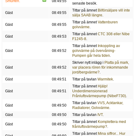
Smurfen.
08:49:55
senaste besök.
Tittar på ämnet
Bilförsäljare vill inte
Gäst
08:49:55
sälja SAAB längre
.
Tittar på ämnet
Vattenburen
Gäst
08:49:55
golvvärme
.
Tittar på ämnet
CTC 308 eller Nibe
Gäst
08:49:53
F1245-8
.
Tittar på ämnet
Inkoppling av
Gäst
08:49:52
golvvärme på övervåning-
Pumpen går hela tiden
.
Skriver nytt inlägg i
Platta på mark,
Gäst
08:49:52
var placera rören för inkommande
jord/bergvärme?
.
Gäst
08:49:51
Tittar på tavlan
Warmitek
.
Tittar på ämnet
Hjälp!
Gäst
08:49:51
Underdimensionerad
Frånluftsvärmepump (NibeF730)
.
Tittar på tavlan
VVS, Acktankar,
Gäst
08:49:50
Radiatorer, Golvvärme
.
Gäst
08:49:50
Tittar på tavlan
IVT
.
Tittar på ämnet
Komplettera med
Gäst
08:49:50
frånluftsvärmepump?
.
Tittar på ämnet
Mina siffror... Hur