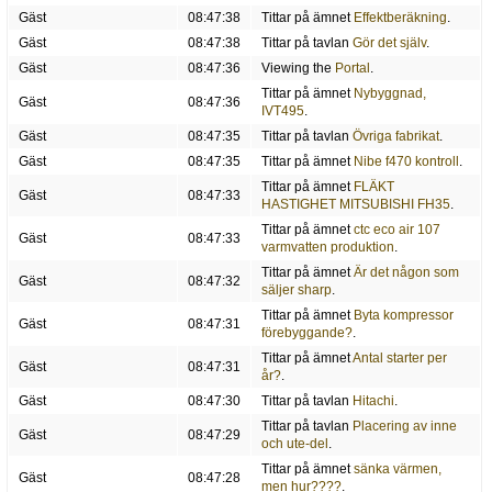
Gäst
08:47:38
Tittar på ämnet
Effektberäkning
.
Gäst
08:47:38
Tittar på tavlan
Gör det själv
.
Gäst
08:47:36
Viewing the
Portal
.
Tittar på ämnet
Nybyggnad,
Gäst
08:47:36
IVT495
.
Gäst
08:47:35
Tittar på tavlan
Övriga fabrikat
.
Gäst
08:47:35
Tittar på ämnet
Nibe f470 kontroll
.
Tittar på ämnet
FLÄKT
Gäst
08:47:33
HASTIGHET MITSUBISHI FH35
.
Tittar på ämnet
ctc eco air 107
Gäst
08:47:33
varmvatten produktion
.
Tittar på ämnet
Är det någon som
Gäst
08:47:32
säljer sharp
.
Tittar på ämnet
Byta kompressor
Gäst
08:47:31
förebyggande?
.
Tittar på ämnet
Antal starter per
Gäst
08:47:31
år?
.
Gäst
08:47:30
Tittar på tavlan
Hitachi
.
Tittar på tavlan
Placering av inne
Gäst
08:47:29
och ute-del
.
Tittar på ämnet
sänka värmen,
Gäst
08:47:28
men hur????
.