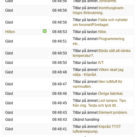
Gäst
08:48:56
Tittar på ämnet
Jordvärme
.
Tittar på ämnet
Inomhusgivare-
Gäst
08:48:56
högre förbrukning
.
Tittar på tavlan
Fakta och nyheter
Gäst
08:48:56
om forumet/Företaget
.
Hilton
08:48:53
Tittar på tavlan
Nibe
.
Tittar på ämnet
Programmering
Gäst
08:48:51
etc.
.
Tittar på ämnet
Bästa sätt att sänka
Gäst
08:48:50
temperatur?
.
Gäst
08:48:50
Tittar på tavlan
IVT
.
Tittar på ämnet
Vilken skall jag
Gäst
08:48:48
välja - Köpråd
.
Tittar på ämnet
liten luft/luft för
Gäst
08:48:47
varmvatten
.
Gäst
08:48:46
Tittar på tavlan
Övriga fabrikat
.
Tittar på ämnet
Led lampor, Tips
Gäst
08:48:45
från mig. Testa och tyck till.
.
Gäst
08:48:43
Tittar på ämnet
Element problem
.
Gäst
08:48:43
Okänd handling
Tittar på ämnet
Köpråd TYST
Gäst
08:48:41
luftvärmepump
.