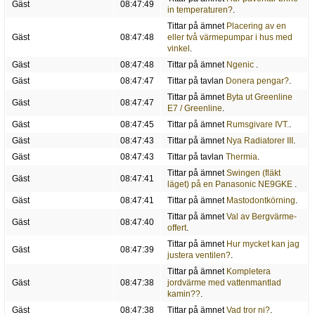
Gäst
08:47:49
in temperaturen?
.
Tittar på ämnet
Placering av en
Gäst
08:47:48
eller två värmepumpar i hus med
vinkel
.
Gäst
08:47:48
Tittar på ämnet
Ngenic
.
Gäst
08:47:47
Tittar på tavlan
Donera pengar?
.
Tittar på ämnet
Byta ut Greenline
Gäst
08:47:47
E7 / Greenline
.
Gäst
08:47:45
Tittar på ämnet
Rumsgivare IVT.
.
Gäst
08:47:43
Tittar på ämnet
Nya Radiatorer III
.
Gäst
08:47:43
Tittar på tavlan
Thermia
.
Tittar på ämnet
Swingen (fläkt
Gäst
08:47:41
läget) på en Panasonic NE9GKE
.
Gäst
08:47:41
Tittar på ämnet
Mastodontkörning
.
Tittar på ämnet
Val av Bergvärme-
Gäst
08:47:40
offert
.
Tittar på ämnet
Hur mycket kan jag
Gäst
08:47:39
justera ventilen?
.
Tittar på ämnet
Kompletera
Gäst
08:47:38
jordvärme med vattenmantlad
kamin??
.
Gäst
08:47:38
Tittar på ämnet
Vad tror ni?
.