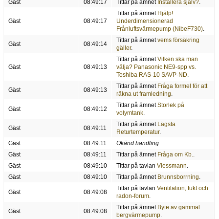
Gäst
08:49:17
Tittar på ämnet
Installera själv?
.
Tittar på ämnet
Hjälp!
Gäst
08:49:17
Underdimensionerad
Frånluftsvärmepump (NibeF730)
.
Tittar på ämnet
vems försäkring
Gäst
08:49:14
gäller
.
Tittar på ämnet
Vilken ska man
Gäst
08:49:13
välja? Panasonic NE9-spp vs.
Toshiba RAS-10 SAVP-ND
.
Tittar på ämnet
Fråga formel för att
Gäst
08:49:13
räkna ut framledning
.
Tittar på ämnet
Storlek på
Gäst
08:49:12
volymtank
.
Tittar på ämnet
Lägsta
Gäst
08:49:11
Returtemperatur
.
Gäst
08:49:11
Okänd handling
Gäst
08:49:11
Tittar på ämnet
Fråga om Kb.
.
Gäst
08:49:10
Tittar på tavlan
Viessmann
.
Gäst
08:49:10
Tittar på ämnet
Brunnsborrning
.
Tittar på tavlan
Ventilation, fukt och
Gäst
08:49:08
radon-forum
.
Tittar på ämnet
Byte av gammal
Gäst
08:49:08
bergvärmepump
.