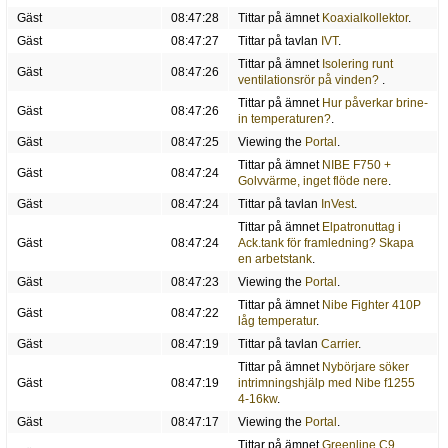
Gäst
08:47:28
Tittar på ämnet
Koaxialkollektor
.
Gäst
08:47:27
Tittar på tavlan
IVT
.
Tittar på ämnet
Isolering runt
Gäst
08:47:26
ventilationsrör på vinden?
.
Tittar på ämnet
Hur påverkar brine-
Gäst
08:47:26
in temperaturen?
.
Gäst
08:47:25
Viewing the
Portal
.
Tittar på ämnet
NIBE F750 +
Gäst
08:47:24
Golvvärme, inget flöde nere
.
Gäst
08:47:24
Tittar på tavlan
InVest
.
Tittar på ämnet
Elpatronuttag i
Gäst
08:47:24
Ack.tank för framledning? Skapa
en arbetstank
.
Gäst
08:47:23
Viewing the
Portal
.
Tittar på ämnet
Nibe Fighter 410P
Gäst
08:47:22
låg temperatur
.
Gäst
08:47:19
Tittar på tavlan
Carrier
.
Tittar på ämnet
Nybörjare söker
Gäst
08:47:19
intrimningshjälp med Nibe f1255
4-16kw
.
Gäst
08:47:17
Viewing the
Portal
.
Tittar på ämnet
Greenline C9