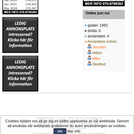
Online just nu!
gäster: 1992
dolda: 0
användare: 4
Användare online
:
Smurfen.
Hilton
Mike
Deefred
SimplePortal 2.3.8 © 2008-2026, SimplePortal
Cookies hjälper oss att ge dig en bättre upplevelse av vår webbsida. Genom
SMF 2.0.19
|
SMF © 2017
,
Simple Machines
att använda vår webbplats godkänner du även användningen av cookies.
SMFAds
for
Free Forums
Mer info
OK
Simple Audio Video Embedder
|
Terms and Policies