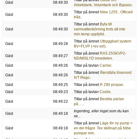
Tittar på ämnet
Guide om
Gäst
08:49:30
Arbetstank, Volymtank och Bypass
.
Tittar på ämnet
Nibe 1255 , Officiell
Gäst
08:49:30
tråd.
.
Tittar på ämnet
Byta till
Gäst
08:49:30
varmvattenkörning trots att inte
min-temp uppfylld
.
Tittar på ämnet
Utbyggbart system
Gäst
08:49:28
BV+FLVP (+ev sol)
.
Tittar på ämnet
RAS 25SKVP2-
Gäst
08:49:27
ND/MISLYD innedelen
.
Gäst
08:49:26
Tittar på tavlan
Carrier
.
Tittar på ämnet
Återställa lösenord
Gäst
08:49:26
IVT Rego
.
Gäst
08:49:25
Tittar på ämnet
R 290 propan
.
Gäst
08:49:23
Tittar på tavlan
Coolix
.
Tittar på ämnet
Besikta pärlan
Gäst
08:49:22
på.....
.
Ingenting, eller inget som du kan
Gäst
08:49:18
se...
Tittar på ämnet
Läge för ny pump =
Gäst
08:49:18
en del frågor. Tex skillnad på Nibe
pumpar mm
.