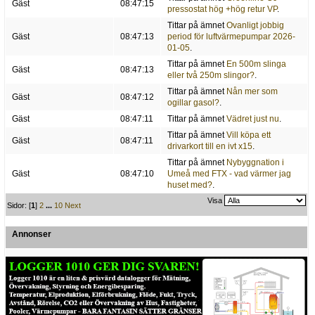
Gäst
08:47:15
pressostat hög +hög retur VP
.
Tittar på ämnet
Ovanligt jobbig
Gäst
08:47:13
period för luftvärmepumpar 2026-
01-05
.
Tittar på ämnet
En 500m slinga
Gäst
08:47:13
eller två 250m slingor?
.
Tittar på ämnet
Nån mer som
Gäst
08:47:12
ogillar gasol?
.
Gäst
08:47:11
Tittar på ämnet
Vädret just nu
.
Tittar på ämnet
Vill köpa ett
Gäst
08:47:11
drivarkort till en ivt x15
.
Tittar på ämnet
Nybyggnation i
Gäst
08:47:10
Umeå med FTX - vad värmer jag
huset med?
.
Visa
Sidor: [
1
]
2
...
10
Next
Annonser