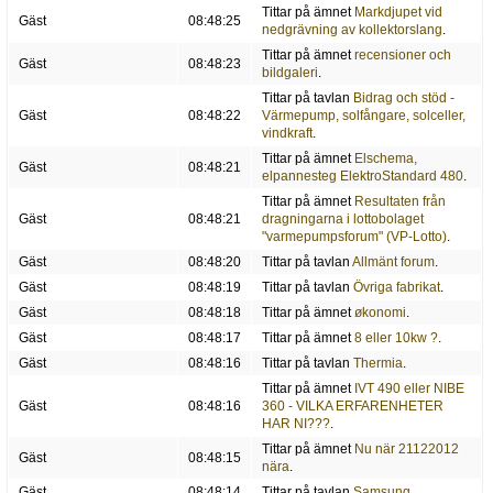
Tittar på ämnet
Markdjupet vid
Gäst
08:48:25
nedgrävning av kollektorslang
.
Tittar på ämnet
recensioner och
Gäst
08:48:23
bildgaleri
.
Tittar på tavlan
Bidrag och stöd -
Gäst
08:48:22
Värmepump, solfångare, solceller,
vindkraft
.
Tittar på ämnet
Elschema,
Gäst
08:48:21
elpannesteg ElektroStandard 480
.
Tittar på ämnet
Resultaten från
Gäst
08:48:21
dragningarna i lottobolaget
"varmepumpsforum" (VP-Lotto)
.
Gäst
08:48:20
Tittar på tavlan
Allmänt forum
.
Gäst
08:48:19
Tittar på tavlan
Övriga fabrikat
.
Gäst
08:48:18
Tittar på ämnet
økonomi
.
Gäst
08:48:17
Tittar på ämnet
8 eller 10kw ?
.
Gäst
08:48:16
Tittar på tavlan
Thermia
.
Tittar på ämnet
IVT 490 eller NIBE
Gäst
08:48:16
360 - VILKA ERFARENHETER
HAR NI???
.
Tittar på ämnet
Nu när 21122012
Gäst
08:48:15
nära
.
Gäst
08:48:14
Tittar på tavlan
Samsung
.