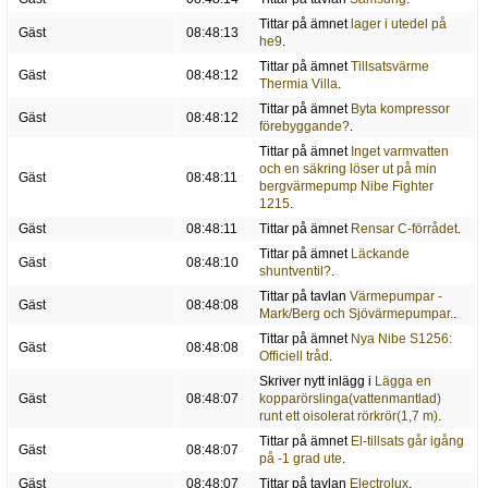
Tittar på ämnet
lager i utedel på
Gäst
08:48:13
he9
.
Tittar på ämnet
Tillsatsvärme
Gäst
08:48:12
Thermia Villa
.
Tittar på ämnet
Byta kompressor
Gäst
08:48:12
förebyggande?
.
Tittar på ämnet
Inget varmvatten
och en säkring löser ut på min
Gäst
08:48:11
bergvärmepump Nibe Fighter
1215
.
Gäst
08:48:11
Tittar på ämnet
Rensar C-förrådet
.
Tittar på ämnet
Läckande
Gäst
08:48:10
shuntventil?
.
Tittar på tavlan
Värmepumpar -
Gäst
08:48:08
Mark/Berg och Sjövärmepumpar.
.
Tittar på ämnet
Nya Nibe S1256:
Gäst
08:48:08
Officiell tråd
.
Skriver nytt inlägg i
Lägga en
Gäst
08:48:07
kopparörslinga(vattenmantlad)
runt ett oisolerat rörkrör(1,7 m)
.
Tittar på ämnet
El-tillsats går igång
Gäst
08:48:07
på -1 grad ute
.
Gäst
08:48:07
Tittar på tavlan
Electrolux
.