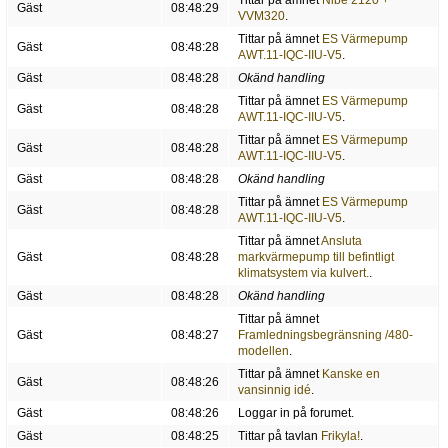
Tittar på ämnet
Nibe 2120 +
Gäst
08:48:29
VVM320
.
Tittar på ämnet
ES Värmepump
Gäst
08:48:28
AWT.11-IQC-IIU-V5
.
Gäst
08:48:28
Okänd handling
Tittar på ämnet
ES Värmepump
Gäst
08:48:28
AWT.11-IQC-IIU-V5
.
Tittar på ämnet
ES Värmepump
Gäst
08:48:28
AWT.11-IQC-IIU-V5
.
Gäst
08:48:28
Okänd handling
Tittar på ämnet
ES Värmepump
Gäst
08:48:28
AWT.11-IQC-IIU-V5
.
Tittar på ämnet
Ansluta
Gäst
08:48:28
markvärmepump till befintligt
klimatsystem via kulvert.
.
Gäst
08:48:28
Okänd handling
Tittar på ämnet
Gäst
08:48:27
Framledningsbegränsning /480-
modellen
.
Tittar på ämnet
Kanske en
Gäst
08:48:26
vansinnig idé
.
Gäst
08:48:26
Loggar in på forumet.
Gäst
08:48:25
Tittar på tavlan
Frikyla!
.