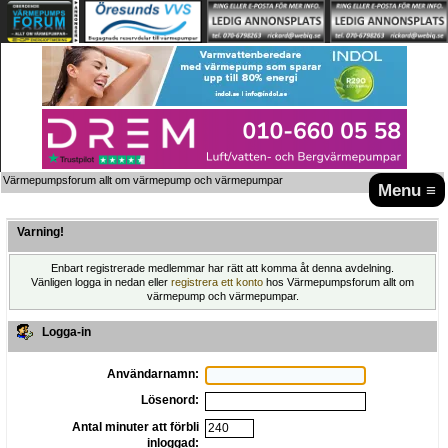
Värmepumpsforum allt om värmepump och värmepumpar
Menu ≡
Varning!
Enbart registrerade medlemmar har rätt att komma åt denna avdelning.
Vänligen logga in nedan eller
registrera ett konto
hos Värmepumpsforum allt om
värmepump och värmepumpar.
Logga-in
Användarnamn:
Lösenord:
Antal minuter att förbli
inloggad: