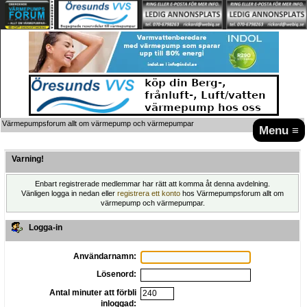
Värmepumpsforum allt om värmepump och värmepumpar
Menu ≡
Varning!
Enbart registrerade medlemmar har rätt att komma åt denna avdelning.
Vänligen logga in nedan eller
registrera ett konto
hos Värmepumpsforum allt om
värmepump och värmepumpar.
Logga-in
Användarnamn:
Lösenord:
Antal minuter att förbli
inloggad: