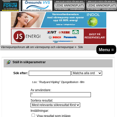
Värmepumpsforum allt om värmepump och värmepumpar
»
Sök
Menu ≡
Ställ in sökparametrar
Sök efter:
t.ex:
"Rudyard Kipling" Djungelboken -film
Av användare:
Sortera resultat:
Inställningar:
Visa resultat som inlägg