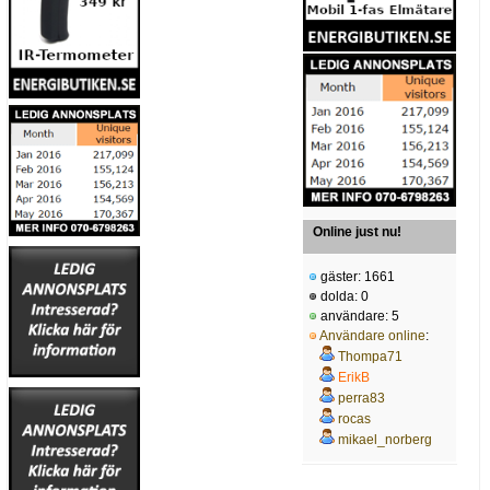
Online just nu!
gäster: 1661
dolda: 0
användare: 5
Användare online
:
Thompa71
ErikB
perra83
rocas
mikael_norberg