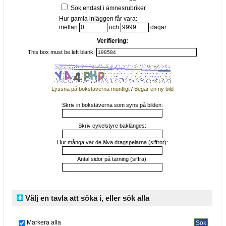
Sök endast i ämnesrubriker
Hur gamla inläggen får vara:
mellan
och
dagar
Verifiering:
This box must be left blank:
Lyssna på bokstäverna muntligt
/
Begär en ny bild
Skriv in bokstäverna som syns på bilden:
Skriv cykelstyre baklänges:
Hur många var de älva dragspelarna (siffror):
Antal sidor på tärning (siffra):
Välj en tavla att söka i, eller sök alla
Markera alla