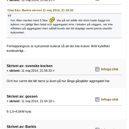
Citat från: Barkis skrivet 11 maj 2014, 21:18:42
hm, låter mycket med 5,5kw
Var på ett ställe där dom hade byggt ett
kylrum i en jäkligt liten lokal och aggregatet inne i lokalen på väggen, vet inte
effekten på aggregatet men isåfall borde det bli skapligt varmt precis utanför
kylrummet.
Förhoppningsvis är kylrummet isolerat så att det inte kräver 4kW kyleffekt
kontinuerligt...
Skrivet av: svenske kocken
Infoga citat
«
skrivet:
11 maj 2014, 21:56:33 »
Och hur varmt det blir beror ju även på hur långa gångtider aggregatet har.
Skrivet av: gossen
Infoga citat
«
skrivet:
11 maj 2014, 21:54:18 »
6-1,5=4,5kW kyla
Skrivet av: Barkis