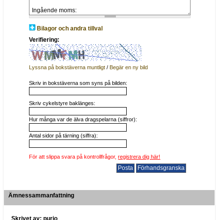
Bilagor och andra tillval
Verifiering:
Lyssna på bokstäverna muntligt
/
Begär en ny bild
Skriv in bokstäverna som syns på bilden:
Skriv cykelstyre baklänges:
Hur många var de älva dragspelarna (siffror):
Antal sidor på tärning (siffra):
För att slippa svara på kontrollfrågor,
registrera dig här!
Ämnessammanfattning
Skrivet av: purjo__