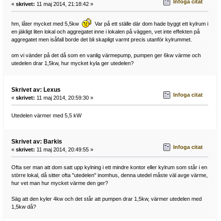
Infoga citat
«
skrivet:
11 maj 2014, 21:18:42 »
hm, låter mycket med 5,5kw
Var på ett ställe där dom hade byggt ett kylrum i
en jäkligt liten lokal och aggregatet inne i lokalen på väggen, vet inte effekten på
aggregatet men isåfall borde det bli skapligt varmt precis utanför kylrummet.
om vi vänder på det då som en vanlig värmepump, pumpen ger 6kw värme och
utedelen drar 1,5kw, hur mycket kyla ger utedelen?
Skrivet av: Lexus
Infoga citat
«
skrivet:
11 maj 2014, 20:59:30 »
Utedelen värmer med 5,5 kW
Skrivet av: Barkis
Infoga citat
«
skrivet:
11 maj 2014, 20:49:55 »
Ofta ser man att dom satt upp kylning i ett mindre kontor eller kylrum som står i en
större lokal, då sitter ofta "utedelen" inomhus, denna utedel måste väl avge värme,
hur vet man hur mycket värme den ger?
Säg att den kyler 4kw och det står att pumpen drar 1,5kw, värmer utedelen med
1,5kw då?