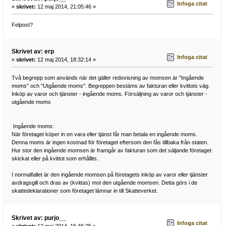
Infoga citat
«
skrivet:
12 maj 2014, 21:05:46 »
Felpost?
Skrivet av: erp
Infoga citat
«
skrivet:
12 maj 2014, 18:32:14 »
Två begrepp som används när det gäller redovisning av momsen är "Ingående
moms" och "Utgående moms". Begreppen bestäms av fakturan eller kvittots väg.
Inköp av varor och tjänster - ingående moms. Försäljning av varor och tjänster -
utgående moms
Ingående moms:
När företaget köper in en vara eller tjänst får man betala en ingående moms.
Denna moms är ingen kostnad för företaget eftersom den fås tillbaka från staten.
Hur stor den ingående momsen är framgår av fakturan som det säljande företaget
skickat eller på kvittot som erhållits.
I normalfallet är den ingående momsen på företagets inköp av varor eller tjänster
avdragsgill och dras av (kvittas) mot den utgående momsen. Detta görs i de
skattedeklarationer som företaget lämnar in till Skatteverket.
Skrivet av: purjo__
Infoga citat
«
skrivet:
12 maj 2014, 15:46:25 »