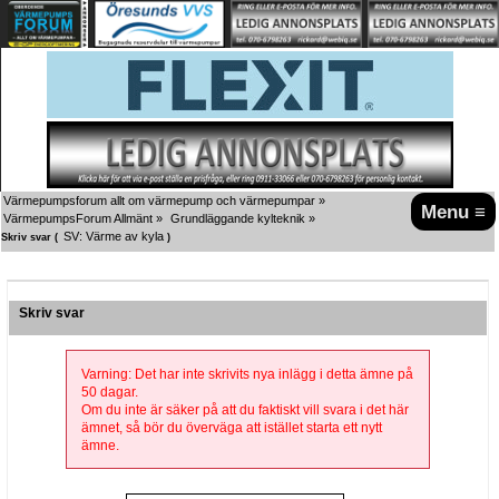
Värmepumpsforum allt om värmepump och värmepumpar
»
Menu ≡
VärmepumpsForum Allmänt
»
Grundläggande kylteknik
»
SV: Värme av kyla
Skriv svar (
)
Skriv svar
Varning: Det har inte skrivits nya inlägg i detta ämne på
50 dagar.
Om du inte är säker på att du faktiskt vill svara i det här
ämnet, så bör du överväga att istället starta ett nytt
ämne.