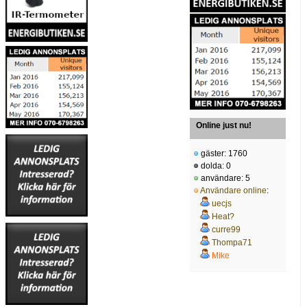
Online just nu!
gäster: 1760
dolda: 0
användare: 5
Användare online
:
uecjs
Heat?
curre99
Thompa71
Mike