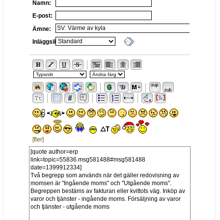
Namn:
E-post:
Ämne:
Inläggsikon:
[fler]