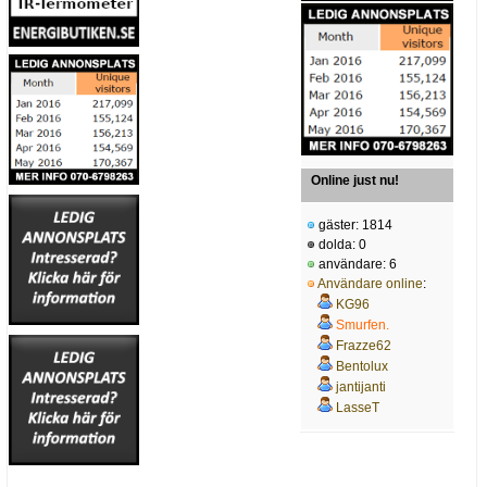
Online just nu!
gäster: 1814
dolda: 0
användare: 6
Användare online
:
KG96
Smurfen.
Frazze62
Bentolux
jantijanti
LasseT