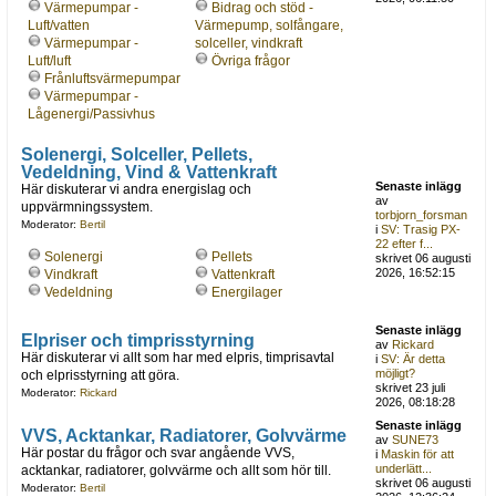
Värmepumpar -
Bidrag och stöd -
Luft/vatten
Värmepump, solfångare,
Värmepumpar -
solceller, vindkraft
Luft/luft
Övriga frågor
Frånluftsvärmepumpar
Värmepumpar -
Lågenergi/Passivhus
Solenergi, Solceller, Pellets,
Vedeldning, Vind & Vattenkraft
Senaste inlägg
Här diskuterar vi andra energislag och
av
uppvärmningssystem.
torbjorn_forsman
Moderator:
Bertil
i
SV: Trasig PX-
22 efter f...
Solenergi
Pellets
skrivet 06 augusti
2026, 16:52:15
Vindkraft
Vattenkraft
Vedeldning
Energilager
Senaste inlägg
Elpriser och timprisstyrning
av
Rickard
Här diskuterar vi allt som har med elpris, timprisavtal
i
SV: Är detta
möjligt?
och elprisstyrning att göra.
skrivet 23 juli
Moderator:
Rickard
2026, 08:18:28
Senaste inlägg
VVS, Acktankar, Radiatorer, Golvvärme
av
SUNE73
Här postar du frågor och svar angående VVS,
i
Maskin för att
underlätt...
acktankar, radiatorer, golvvärme och allt som hör till.
skrivet 06 augusti
Moderator:
Bertil