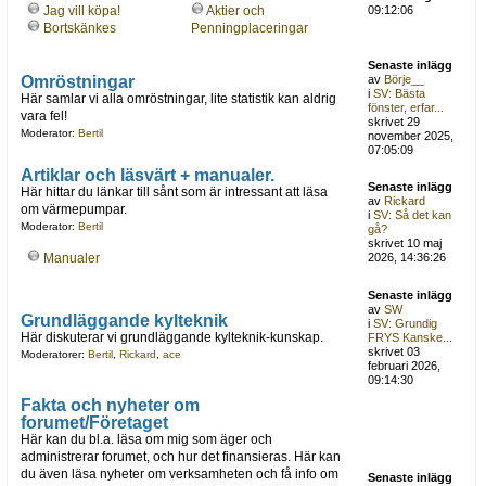
Jag vill köpa!
Aktier och
09:12:06
Bortskänkes
Penningplaceringar
Senaste inlägg
Omröstningar
av
Börje__
i
SV: Bästa
Här samlar vi alla omröstningar, lite statistik kan aldrig
fönster, erfar...
vara fel!
skrivet 29
Moderator:
Bertil
november 2025,
07:05:09
Artiklar och läsvärt + manualer.
Senaste inlägg
Här hittar du länkar till sånt som är intressant att läsa
av
Rickard
om värmepumpar.
i
SV: Så det kan
Moderator:
Bertil
gå?
skrivet 10 maj
Manualer
2026, 14:36:26
Senaste inlägg
av
SW
Grundläggande kylteknik
i
SV: Grundig
Här diskuterar vi grundläggande kylteknik-kunskap.
FRYS Kanske...
skrivet 03
Moderatorer:
Bertil
,
Rickard
,
ace
februari 2026,
09:14:30
Fakta och nyheter om
forumet/Företaget
Här kan du bl.a. läsa om mig som äger och
administrerar forumet, och hur det finansieras. Här kan
du även läsa nyheter om verksamheten och få info om
Senaste inlägg