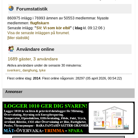
Forumstatistik
860975 inlägg i 76993 ämnen av 50553 medlemmar. Nyaste
medlemmen:
flugfiskarn
Senaste inlägg:
"
SV: Vi som kör elbil
"
(
Idag
kl. 09:12:06 )
Visa de senaste inläggen på forumet.
[Mer statistik]
Användare online
1689 gäster, 3 användare
Aktiva användare under de senaste 30 minuterna:
sverkerc
,
danghung
,
tyke
Flest online idag:
2014
. Flest online någonsin: 28297 (05 april 2026, 00:54:22)
Annonser