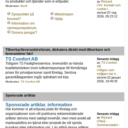
ny produkter och tjänster som vi erbjuder.
av
Rickard
i
SV: Kontakt och
Moderator:
Bertil
cookie-i...
skrivet 07 maj
Synpunkter på
Webshopen
2026, 05:23:12
forumet?
Hjälp
Information om
värmepumpsforum.
Donera pengar?
Tillverkar/leverantörsforum, diskutera direkt med tillverkare och
leverantörer här!
TS Comfort AB
Senaste inlägg
av
TS Comfort
Tidigare TS Fastighesservice, leverantör av kända
AB
kvalitetsmärken inom luftvärmepumpar till förmånliga
i
Någon som
priser för privatpersoner samt företag. Seriösa
möjligen har k...
garantiåtaganden ingår självklart vid köp.
skrivet 02 januari
2026, 19:49:35
Moderator:
TS Comfort AB
Sponsrade artiklar
Sponsrade artiklar, information
Här kommer vi att erbjuda plats för företag och
organisationer som vill publicera reklamrelaterade
Senaste inlägg
av
Rickard
artiklar skrivna med sakligt innehåll, men med avsikt att
i
Piteå -
marknadsföra en tjänst eller produkt de vill sprida
Sommarstaden -
kunskap eller information om. Läs alltså dessa artiklar