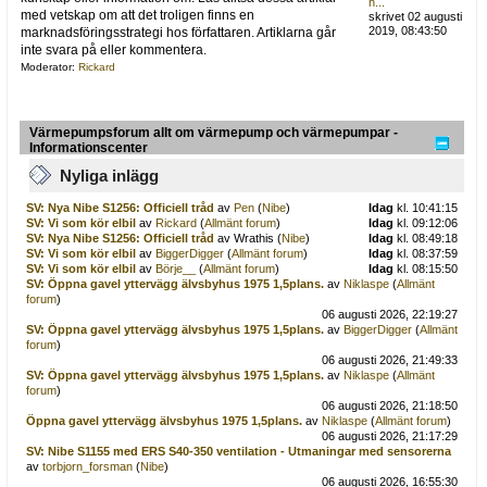
h...
med vetskap om att det troligen finns en
skrivet 02 augusti
2019, 08:43:50
marknadsföringsstrategi hos författaren. Artiklarna går
inte svara på eller kommentera.
Moderator:
Rickard
Värmepumpsforum allt om värmepump och värmepumpar -
Informationscenter
Nyliga inlägg
SV: Nya Nibe S1256: Officiell tråd
av
Pen
(
Nibe
)
Idag
kl. 10:41:15
SV: Vi som kör elbil
av
Rickard
(
Allmänt forum
)
Idag
kl. 09:12:06
SV: Nya Nibe S1256: Officiell tråd
av Wrathis (
Nibe
)
Idag
kl. 08:49:18
SV: Vi som kör elbil
av
BiggerDigger
(
Allmänt forum
)
Idag
kl. 08:37:59
SV: Vi som kör elbil
av
Börje__
(
Allmänt forum
)
Idag
kl. 08:15:50
SV: Öppna gavel yttervägg älvsbyhus 1975 1,5plans.
av
Niklaspe
(
Allmänt
forum
)
06 augusti 2026, 22:19:27
SV: Öppna gavel yttervägg älvsbyhus 1975 1,5plans.
av
BiggerDigger
(
Allmänt
forum
)
06 augusti 2026, 21:49:33
SV: Öppna gavel yttervägg älvsbyhus 1975 1,5plans.
av
Niklaspe
(
Allmänt
forum
)
06 augusti 2026, 21:18:50
Öppna gavel yttervägg älvsbyhus 1975 1,5plans.
av
Niklaspe
(
Allmänt forum
)
06 augusti 2026, 21:17:29
SV: Nibe S1155 med ERS S40-350 ventilation - Utmaningar med sensorerna
av
torbjorn_forsman
(
Nibe
)
06 augusti 2026, 16:55:30