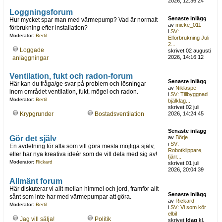
2026, 12:36:24
Loggningsforum
Senaste inlägg
Hur mycket spar man med värmepump? Vad är normalt
av
micke_011
förbrukning efter installation?
i
SV:
Moderator:
Bertil
Elförbrukning Juli
2...
Loggade
skrivet 02 augusti
2026, 14:16:12
anläggningar
Ventilation, fukt och radon-forum
Senaste inlägg
Här kan du fråga/ge svar på problem och lösningar
av
Niklaspe
inom området ventilation, fukt, mögel och radon.
i
SV: Tillbyggnad
Moderator:
Bertil
bjälklag...
skrivet 02 juli
Krypgrunder
Bostadsventilation
2026, 14:24:45
Senaste inlägg
Gör det själv
av
Börje__
i
SV:
En avdelning för alla som vill göra mesta möjliga själv,
Robotklippare,
eller har nya kreativa ideér som de vill dela med sig av!
fjärr...
Moderator:
Rickard
skrivet 01 juli
2026, 20:04:39
Allmänt forum
Här diskuterar vi allt mellan himmel och jord, framför allt
Senaste inlägg
sånt som inte har med värmepumpar att göra.
av
Rickard
Moderator:
Bertil
i
SV: Vi som kör
elbil
Jag vill sälja!
Politik
skrivet
Idag
kl.