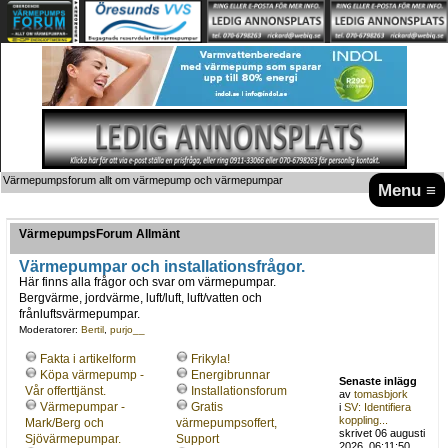
Värmepumpsforum allt om värmepump och värmepumpar
Menu ≡
VärmepumpsForum Allmänt
Värmepumpar och installationsfrågor.
Här finns alla frågor och svar om värmepumpar.
Bergvärme, jordvärme, luft/luft, luft/vatten och
frånluftsvärmepumpar.
Moderatorer:
Bertil
,
purjo__
Fakta i artikelform
Frikyla!
Köpa värmepump -
Energibrunnar
Senaste inlägg
Vår offerttjänst.
Installationsforum
av
tomasbjork
Värmepumpar -
Gratis
i
SV: Identifiera
koppling...
Mark/Berg och
värmepumpsoffert,
skrivet 06 augusti
Sjövärmepumpar.
Support
2026, 06:11:50