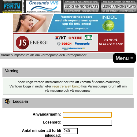
Värmepumpsforum allt om värmepump och värmepumpar
Menu ≡
Varning!
Enbart registrerade medlemmar har rätt att komma åt denna avdelning.
Vänligen logga in nedan eller
registrera ett konto
hos Värmepumpsforum allt om
värmepump och värmepumpar.
Logga-in
Användarnamn:
Lösenord:
Antal minuter att förbli
inloggad: