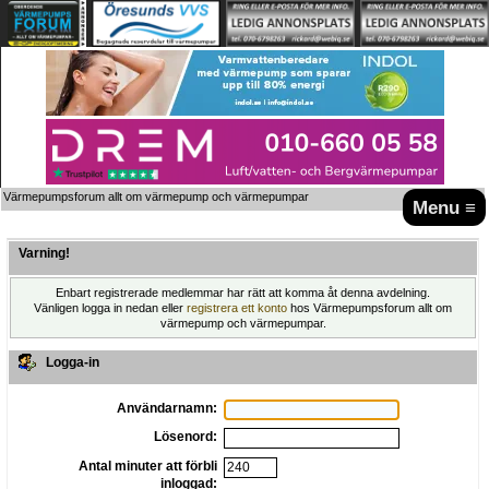
Värmepumpsforum allt om värmepump och värmepumpar
Menu ≡
Varning!
Enbart registrerade medlemmar har rätt att komma åt denna avdelning.
Vänligen logga in nedan eller
registrera ett konto
hos Värmepumpsforum allt om
värmepump och värmepumpar.
Logga-in
Användarnamn:
Lösenord:
Antal minuter att förbli
inloggad: