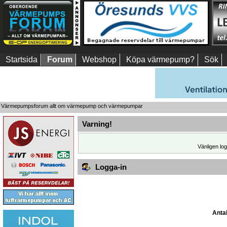
Startsida
Forum
Webshop
Köpa värmepump?
Sök
Värmepumpsforum allt om värmepump och värmepumpar
Varning!
Vänligen log
Logga-in
Antal