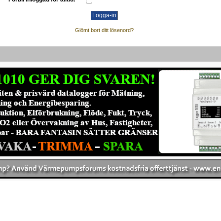
Glömt bort ditt lösenord?