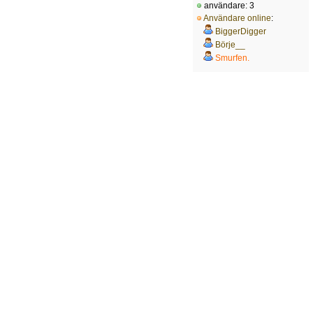
användare: 3
Användare online
:
BiggerDigger
Börje__
Smurfen.