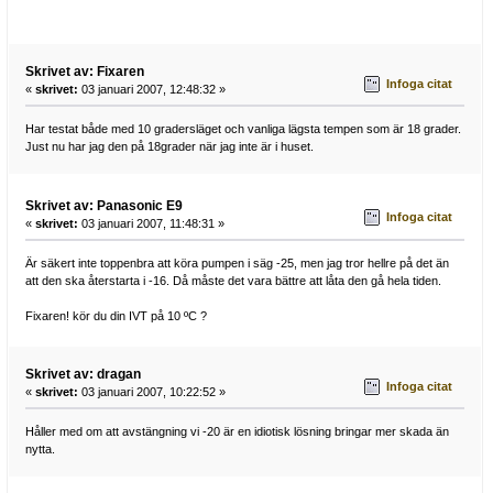
Skrivet av: Fixaren
Infoga citat
«
skrivet:
03 januari 2007, 12:48:32 »
Har testat både med 10 gradersläget och vanliga lägsta tempen som är 18 grader.
Just nu har jag den på 18grader när jag inte är i huset.
Skrivet av: Panasonic E9
Infoga citat
«
skrivet:
03 januari 2007, 11:48:31 »
Är säkert inte toppenbra att köra pumpen i säg -25, men jag tror hellre på det än
att den ska återstarta i -16. Då måste det vara bättre att låta den gå hela tiden.
Fixaren! kör du din IVT på 10 ºC ?
Skrivet av: dragan
Infoga citat
«
skrivet:
03 januari 2007, 10:22:52 »
Håller med om att avstängning vi -20 är en idiotisk lösning bringar mer skada än
nytta.