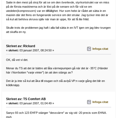
Satte in den mest på skoj för att se om den överlevde, styrkortstrulet var en miss
på de första maskinerna och är löst på de senare och får väl se om
utedelen(kompressorn) var en tillfällighet. Hur som helst är rådet att sätta in en
maskin där det finns en fungerande service om det strular. Jag tycker inte det är
så kul att behöva skruva själv när man är uppe, för att få lite fritid.
Skulle trots de problemen jag haft i alla fall sätta in en IVT igen om jag blev tvungen
att skaffa en ny.
Skrivet av: Rickard
Infoga citat
«
skrivet:
03 januari 2007, 08:24:50 »
OK, då vet vi det.
Menar du TS att det är bättre att låta värmepumpen gå när det är -35°C (Händer
här i Norrbotten "varje vinter") än att den stängs av?
Det är ju inte så kul att åka till stugan och slå av/på VP:n varje gång det blir en
köldknäpp.
Skrivet av: TS Comfort AB
Infoga citat
«
skrivet:
03 januari 2007, 01:04:49 »
Sanyo 93 och 123 EHFP stänger "dessvärre" av sig vid -20 precis som EHNA.
mvh