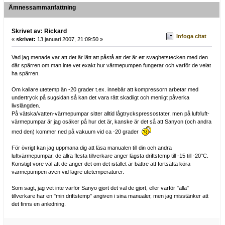
Ämnessammanfattning
Skrivet av: Rickard
Infoga citat
«
skrivet:
13 januari 2007, 21:09:50 »
Vad jag menade var att det är lätt att påstå att det är ett svaghetstecken med den
där spärren om man inte vet exakt hur värmepumpen fungerar och varför de velat
ha spärren.
Om kallare utetemp än -20 grader t.ex. innebär att kompressorn arbetar med
undertryck på sugsidan så kan det vara rätt skadligt och menligt påverka
livslängden.
På vätska/vatten-värmepumpar sitter alltid lågtryckspressostater, men på luft/luft-
värmepumpar är jag osäker på hur det är, kanske är det så att Sanyon (och andra
med den) kommer ned på vakuum vid ca -20 grader
För övrigt kan jag uppmana dig att läsa manualen till din och andra
luftvärmepumpar, de allra flesta tillverkare anger lägsta driftstemp till -15 till -20°C.
Konstigt vore väl att de anger det om det istället är bättre att fortsätta köra
värmepumpen även vid lägre utetemperaturer.
Som sagt, jag vet inte varför Sanyo gjort det val de gjort, eller varför "alla"
tillverkare har en "min driftstemp" angiven i sina manualer, men jag misstänker att
det finns en anledning.