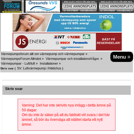
Värmepumpsforum allt om värmepump och värmepumpar
»
Menu ≡
VärmepumpsForum Allmänt
»
Värmepumpar och installationsfrågor.
»
Värmepumpar - Luft/luft
»
Installationer
»
SV: Luftvärmepump i fritidshus
Skriv svar (
)
Skriv svar
Varning: Det har inte skrivits nya inlägg i detta ämne på
50 dagar.
Om du inte är säker på att du faktiskt vill svara i det här
ämnet, så bör du överväga att istället starta ett nytt
ämne.