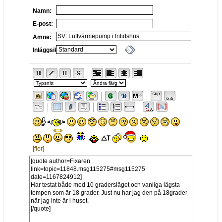
Namn:
E-post:
Ämne:
Inläggsikon:
[fler]