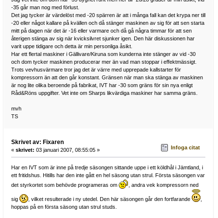
-35 går man nog med förlust.
Det jag tycker är värdelöst med -20 spärren är att i många fall kan det krypa ner till
-20 eller något kallare på kvällen och då stänger maskinen av sig för att sen starta
mitt på dagen när det är -16 eller varmare och då gå några timmar för att sen
återigen stänga av sig när kvicksilvret sjunker igen. Den här diskussionen har
varit uppe tidigare och detta är min personliga åsikt.
Har ett flertal maskiner i Gällivare/Kiruna som kunderna inte stänger av vid -30
och dom tycker maskinen producerar mer än vad man stoppar i effektmässigt.
Trots vevhusvärmare tror jag det är värre med upprepade kallstarter för
kompressorn än att den går konstant. Gränsen när man ska stänga av maskinen
är nog lite olika beroende på fabrikat, IVT har -30 som gräns för sin nya enligt
Råd&Röns uppgifter. Vet inte om Sharps likvärdiga maskiner har samma gräns.
mvh
TS
Skrivet av: Fixaren
Infoga citat
«
skrivet:
03 januari 2007, 08:55:05 »
Har en IVT som är inne på tredje säsongen sittande uppe i ett köldhål i Jämtland, i
ett fritidshus. Hitills har den inte gått en hel säsong utan strul. Första säsongen var
det styrkortet som behövde programeras om
, andra vek kompressorn ned
sig
, vilket resulterade i ny utedel. Den här säsongen går den fortfarande
,
hoppas på en första säsong utan strul studs.