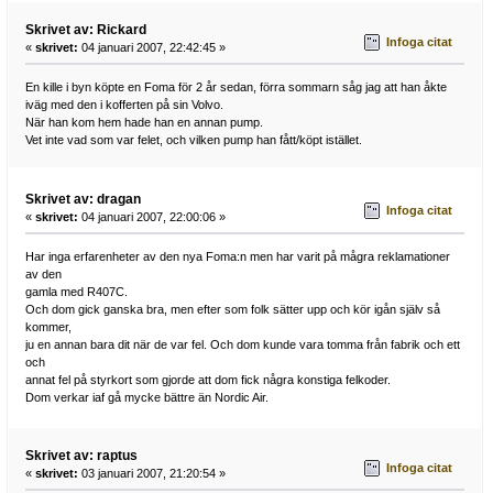
Skrivet av: Rickard
Infoga citat
«
skrivet:
04 januari 2007, 22:42:45 »
En kille i byn köpte en Foma för 2 år sedan, förra sommarn såg jag att han åkte
iväg med den i kofferten på sin Volvo.
När han kom hem hade han en annan pump.
Vet inte vad som var felet, och vilken pump han fått/köpt istället.
Skrivet av: dragan
Infoga citat
«
skrivet:
04 januari 2007, 22:00:06 »
Har inga erfarenheter av den nya Foma:n men har varit på mågra reklamationer
av den
gamla med R407C.
Och dom gick ganska bra, men efter som folk sätter upp och kör igån själv så
kommer,
ju en annan bara dit när de var fel. Och dom kunde vara tomma från fabrik och ett
och
annat fel på styrkort som gjorde att dom fick några konstiga felkoder.
Dom verkar iaf gå mycke bättre än Nordic Air.
Skrivet av: raptus
Infoga citat
«
skrivet:
03 januari 2007, 21:20:54 »