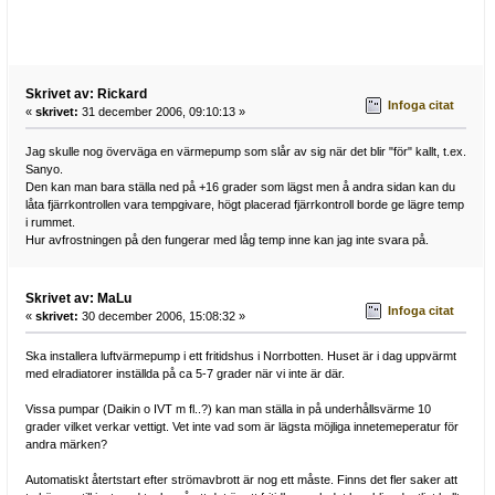
Skrivet av: Rickard
Infoga citat
«
skrivet:
31 december 2006, 09:10:13 »
Jag skulle nog överväga en värmepump som slår av sig när det blir "för" kallt, t.ex.
Sanyo.
Den kan man bara ställa ned på +16 grader som lägst men å andra sidan kan du
låta fjärrkontrollen vara tempgivare, högt placerad fjärrkontroll borde ge lägre temp
i rummet.
Hur avfrostningen på den fungerar med låg temp inne kan jag inte svara på.
Skrivet av: MaLu
Infoga citat
«
skrivet:
30 december 2006, 15:08:32 »
Ska installera luftvärmepump i ett fritidshus i Norrbotten. Huset är i dag uppvärmt
med elradiatorer inställda på ca 5-7 grader när vi inte är där.
Vissa pumpar (Daikin o IVT m fl..?) kan man ställa in på underhållsvärme 10
grader vilket verkar vettigt. Vet inte vad som är lägsta möjliga innetemeperatur för
andra märken?
Automatiskt återtstart efter strömavbrott är nog ett måste. Finns det fler saker att