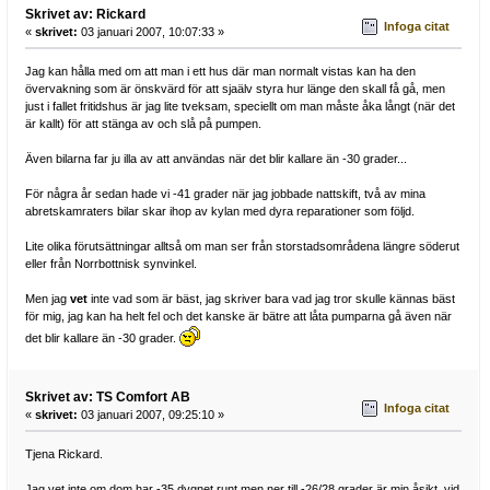
Skrivet av: Rickard
Infoga citat
«
skrivet:
03 januari 2007, 10:07:33 »
Jag kan hålla med om att man i ett hus där man normalt vistas kan ha den
övervakning som är önskvärd för att sjaälv styra hur länge den skall få gå, men
just i fallet fritidshus är jag lite tveksam, speciellt om man måste åka långt (när det
är kallt) för att stänga av och slå på pumpen.
Även bilarna far ju illa av att användas när det blir kallare än -30 grader...
För några år sedan hade vi -41 grader när jag jobbade nattskift, två av mina
abretskamraters bilar skar ihop av kylan med dyra reparationer som följd.
Lite olika förutsättningar alltså om man ser från storstadsområdena längre söderut
eller från Norrbottnisk synvinkel.
Men jag
vet
inte vad som är bäst, jag skriver bara vad jag tror skulle kännas bäst
för mig, jag kan ha helt fel och det kanske är bätre att låta pumparna gå även när
det blir kallare än -30 grader.
Skrivet av: TS Comfort AB
Infoga citat
«
skrivet:
03 januari 2007, 09:25:10 »
Tjena Rickard.
Jag vet inte om dom har -35 dygnet runt men ner till -26/28 grader är min åsikt, vid