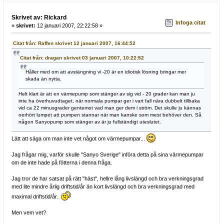
Skrivet av: Rickard
Infoga citat
«
skrivet:
12 januari 2007, 22:22:58 »
Citat från: Raffen skrivet 12 januari 2007, 16:44:52
Citat från: dragan skrivet 03 januari 2007, 10:22:52
Håller med om att avstängning vi -20 är en idiotisk lösning bringar mer
skada än nytta.
Helt klart är att en värmepump som stänger av sig vid - 20 grader kan man ju
inte ha överhuvudtaget, när normala pumpar ger i vart fall nära dubbelt tillbaka
vid ca 22 minusgrader gentemot vad man ger dem i ström. Det skulle ju kännas
oerhört lumpet att pumpen stannar när man kanske som mest behöver den. Så
någon Sanyopump som stänger av är ju fullständigt uteslutet.
Lätt att säga om man inte vet något om värmepumpar...
Jag frågar mig, varför skulle "Sanyo Sverige" införa detta på sina värmepumpar
om de inte hade på fötterna i denna fråga.
Jag tror de har satsat på rätt "häst", hellre lång livslängd och bra verkningsgrad
med lite mindre årlig driftstid/år än kort livslängd och bra verkningsgrad med
maximal driftstid/år.
Men vem vet?