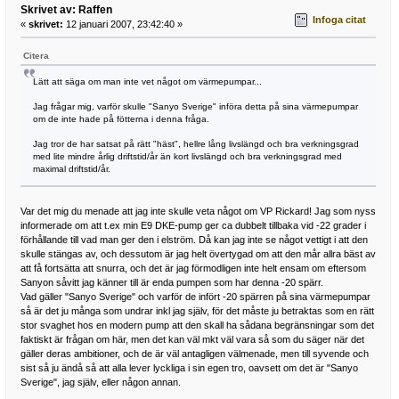
Skrivet av: Raffen
Infoga citat
«
skrivet:
12 januari 2007, 23:42:40 »
Citera
Lätt att säga om man inte vet något om värmepumpar...
Jag frågar mig, varför skulle "Sanyo Sverige" införa detta på sina värmepumpar
om de inte hade på fötterna i denna fråga.
Jag tror de har satsat på rätt "häst", hellre lång livslängd och bra verkningsgrad
med lite mindre årlig driftstid/år än kort livslängd och bra verkningsgrad med
maximal driftstid/år.
Var det mig du menade att jag inte skulle veta något om VP Rickard! Jag som nyss
informerade om att t.ex min E9 DKE-pump ger ca dubbelt tillbaka vid -22 grader i
förhållande till vad man ger den i elström. Då kan jag inte se något vettigt i att den
skulle stängas av, och dessutom är jag helt övertygad om att den mår allra bäst av
att få fortsätta att snurra, och det är jag förmodligen inte helt ensam om eftersom
Sanyon såvitt jag känner till är enda pumpen som har denna -20 spärr.
Vad gäller "Sanyo Sverige" och varför de infört -20 spärren på sina värmepumpar
så är det ju många som undrar inkl jag själv, för det måste ju betraktas som en rätt
stor svaghet hos en modern pump att den skall ha sådana begränsningar som det
faktiskt är frågan om här, men det kan väl mkt väl vara så som du säger när det
gäller deras ambitioner, och de är väl antagligen välmenade, men till syvende och
sist så ju ändå så att alla lever lyckliga i sin egen tro, oavsett om det är "Sanyo
Sverige", jag själv, eller någon annan.