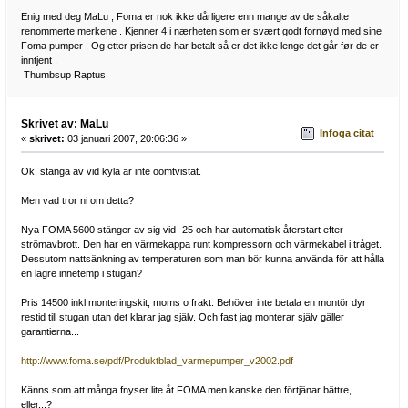
Enig med deg MaLu , Foma er nok ikke dårligere enn mange av de såkalte
renommerte merkene . Kjenner 4 i nærheten som er svært godt fornøyd med sine
Foma pumper . Og etter prisen de har betalt så er det ikke lenge det går før de er
inntjent .
Thumbsup Raptus
Skrivet av: MaLu
Infoga citat
«
skrivet:
03 januari 2007, 20:06:36 »
Ok, stänga av vid kyla är inte oomtvistat.
Men vad tror ni om detta?
Nya FOMA 5600 stänger av sig vid -25 och har automatisk återstart efter
strömavbrott. Den har en värmekappa runt kompressorn och värmekabel i tråget.
Dessutom nattsänkning av temperaturen som man bör kunna använda för att hålla
en lägre innetemp i stugan?
Pris 14500 inkl monteringskit, moms o frakt. Behöver inte betala en montör dyr
restid till stugan utan det klarar jag själv. Och fast jag monterar själv gäller
garantierna...
http://www.foma.se/pdf/Produktblad_varmepumper_v2002.pdf
Känns som att många fnyser lite åt FOMA men kanske den förtjänar bättre,
eller...?