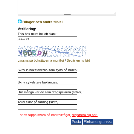
Bilagor och andra tillval
Verifiering:
This box must be left blank:
Lyssna på bokstäverna muntligt
/
Begär en ny bild
Skriv in bokstäverna som syns på bilden:
Skriv cykelstyre baklänges:
Hur många var de älva dragspelarna (siffror):
Antal sidor på tärning (siffra):
För att slippa svara på kontrollfrågor,
registrera dig här!