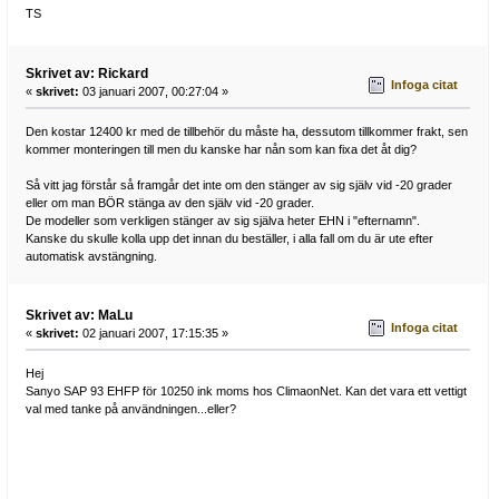
TS
Skrivet av: Rickard
Infoga citat
«
skrivet:
03 januari 2007, 00:27:04 »
Den kostar 12400 kr med de tillbehör du måste ha, dessutom tillkommer frakt, sen
kommer monteringen till men du kanske har nån som kan fixa det åt dig?
Så vitt jag förstår så framgår det inte om den stänger av sig själv vid -20 grader
eller om man BÖR stänga av den själv vid -20 grader.
De modeller som verkligen stänger av sig själva heter EHN i "efternamn".
Kanske du skulle kolla upp det innan du beställer, i alla fall om du är ute efter
automatisk avstängning.
Skrivet av: MaLu
Infoga citat
«
skrivet:
02 januari 2007, 17:15:35 »
Hej
Sanyo SAP 93 EHFP för 10250 ink moms hos ClimaonNet. Kan det vara ett vettigt
val med tanke på användningen...eller?