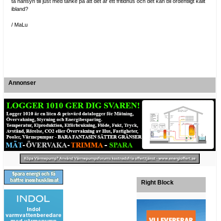
ta hänsyn till just med tanke på att det är ett fritidhus och det kan bli ordentligt kallt
ibland?
/ MaLu
Annonser
Right Block