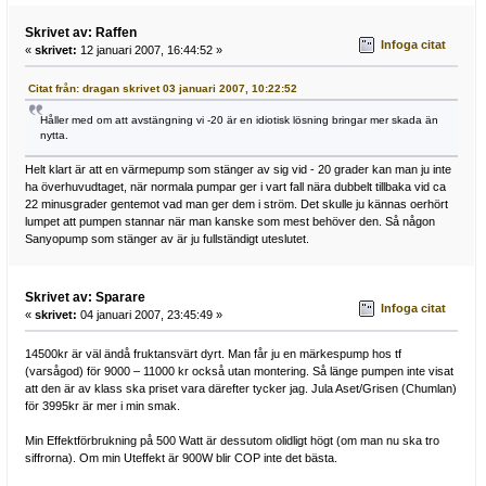
Skrivet av: Raffen
Infoga citat
«
skrivet:
12 januari 2007, 16:44:52 »
Citat från: dragan skrivet 03 januari 2007, 10:22:52
Håller med om att avstängning vi -20 är en idiotisk lösning bringar mer skada än
nytta.
Helt klart är att en värmepump som stänger av sig vid - 20 grader kan man ju inte
ha överhuvudtaget, när normala pumpar ger i vart fall nära dubbelt tillbaka vid ca
22 minusgrader gentemot vad man ger dem i ström. Det skulle ju kännas oerhört
lumpet att pumpen stannar när man kanske som mest behöver den. Så någon
Sanyopump som stänger av är ju fullständigt uteslutet.
Skrivet av: Sparare
Infoga citat
«
skrivet:
04 januari 2007, 23:45:49 »
14500kr är väl ändå fruktansvärt dyrt. Man får ju en märkespump hos tf
(varsågod) för 9000 – 11000 kr också utan montering. Så länge pumpen inte visat
att den är av klass ska priset vara därefter tycker jag. Jula Aset/Grisen (Chumlan)
för 3995kr är mer i min smak.
Min Effektförbrukning på 500 Watt är dessutom olidligt högt (om man nu ska tro
siffrorna). Om min Uteffekt är 900W blir COP inte det bästa.