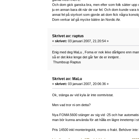
Och dom gick ganska bra, men efter som folk sätter upp 
ju en annan bara dit när de var fel. Och dom kunde vara t
annat fel på styrkort som gjorde att dom fick några konstig
Dom verkar iaf gå mycke bättre än Nordic Air.
Skrivet av: raptus
«
skrivet:
03 januari 2007, 21:20:54 »
Enig med deg MaLu , Foma er nok ikke dårligere enn man
så er det ikke lenge det går før de er inntjent .
Thumbsup Raptus
Skrivet av: MaLu
«
skrivet:
03 januari 2007, 20:06:36 »
Ok, stänga av vid kyla är inte oomtvistat.
Men vad tror ni om detta?
Nya FOMA 5600 stänger av sig vid -25 och har automatis
man bör kunna använda för att hålla en lägre innetemp i 
Pris 14500 inkl monteringskit, moms o frakt. Behöver inte be