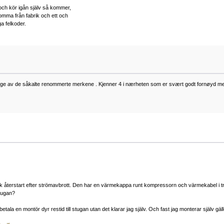
och kör igån själv så kommer,
omma från fabrik och ett och
a felkoder.
ge av de såkalte renommerte merkene . Kjenner 4 i nærheten som er svært godt fornøyd med
k återstart efter strömavbrott. Den har en värmekappa runt kompressorn och värmekabel i 
stugan?
tala en montör dyr restid till stugan utan det klarar jag själv. Och fast jag monterar själv gäll