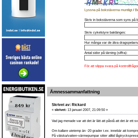
Lyssna på bokstäverna muntligt
/
B
Skriv in bokstäverna som syns på b
Skriv cykelstyre baklänges:
Hur många var de älva dragspelarna 
Antal sidor på tärning (siffra):
För att slippa svara på kontrollfrågo
Ämnessammanfattning
Skrivet av: Rickard
«
skrivet:
13 januari 2007, 21:09:50 »
Vad jag menade var att det är lätt att påstå att det är 
Om kallare utetemp än -20 grader t.ex. innebär att kompr
På vätska/vatten-värmepumpar sitter alltid lågtryckspres