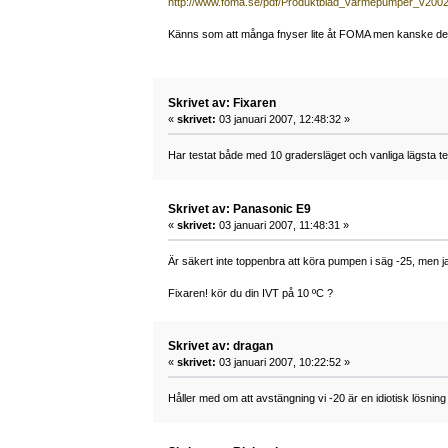
http://www.foma.se/pdf/Produktblad_varmepumper_v2002
Känns som att många fnyser lite åt FOMA men kanske den fö
Skrivet av: Fixaren
«
skrivet:
03 januari 2007, 12:48:32 »
Har testat både med 10 gradersläget och vanliga lägsta te
Skrivet av: Panasonic E9
«
skrivet:
03 januari 2007, 11:48:31 »
Är säkert inte toppenbra att köra pumpen i säg -25, men jag
Fixaren! kör du din IVT på 10 ºC ?
Skrivet av: dragan
«
skrivet:
03 januari 2007, 10:22:52 »
Håller med om att avstängning vi -20 är en idiotisk lösnin