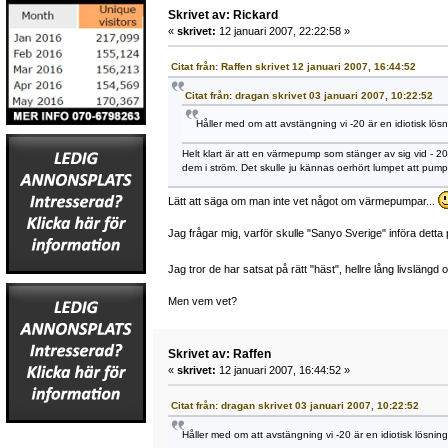
Skrivet av: Rickard
«
skrivet:
12 januari 2007, 22:22:58 »
Citat från: Raffen skrivet 12 januari 2007, 16:44:52
Citat från: dragan skrivet 03 januari 2007, 10:22:52
Håller med om att avstängning vi -20 är en idiotisk lös
Helt klart är att en värmepump som stänger av sig vid - 2
dem i ström. Det skulle ju kännas oerhört lumpet att pu
Lätt att säga om man inte vet något om värmepumpar...
Jag frågar mig, varför skulle "Sanyo Sverige" införa dett
Jag tror de har satsat på rätt "häst", hellre lång livsläng
Men vem vet?
Skrivet av: Raffen
«
skrivet:
12 januari 2007, 16:44:52 »
Citat från: dragan skrivet 03 januari 2007, 10:22:52
Håller med om att avstängning vi -20 är en idiotisk lösnin