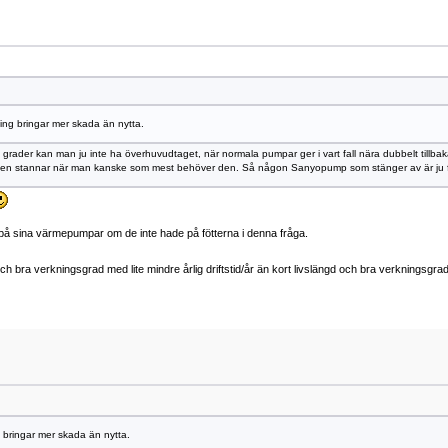
ning bringar mer skada än nytta.
0 grader kan man ju inte ha överhuvudtaget, när normala pumpar ger i vart fall nära dubbelt till
mpen stannar när man kanske som mest behöver den. Så någon Sanyopump som stänger av är ju ful
a på sina värmepumpar om de inte hade på fötterna i denna fråga.
d och bra verkningsgrad med lite mindre årlig driftstid/år än kort livslängd och bra verkningsgr
g bringar mer skada än nytta.