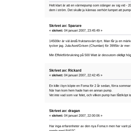
Helt klart är att en värmepump som stänger av sig vid - 2
dem i ström. Det skulle ju kännas oerhört lumpet att pu
Skrivet av: Sparare
«
skrivet:
04 januari 2007, 23:45:49 »
14500kr är väl ändå fruktansvärt dyrt. Man får ju en märk
tycker jag. Jula Aset/Grisen (Chumlan) för 3995kr är mer 
Min Effektförbrukning på 500 Watt är dessutom olidligt hö
Skrivet av: Rickard
«
skrivet:
04 januari 2007, 22:42:45 »
En kille i byn köpte en Foma för 2 år sedan, förra sommarn
När han kom hem hade han en annan pump.
Vet inte vad som var felet, och vilken pump han fått/köpt ist
Skrivet av: dragan
«
skrivet:
04 januari 2007, 22:00:06 »
Har inga erfarenheter av den nya Foma:n men har varit p
gamla med R407C.