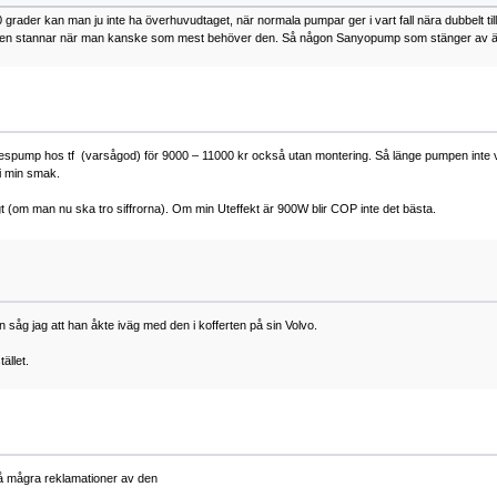
0 grader kan man ju inte ha överhuvudtaget, när normala pumpar ger i vart fall nära dubbelt 
mpen stannar när man kanske som mest behöver den. Så någon Sanyopump som stänger av är ju
espump hos tf (varsågod) för 9000 – 11000 kr också utan montering. Så länge pumpen inte vis
i min smak.
gt (om man nu ska tro siffrorna). Om min Uteffekt är 900W blir COP inte det bästa.
 såg jag att han åkte iväg med den i kofferten på sin Volvo.
ället.
å mågra reklamationer av den