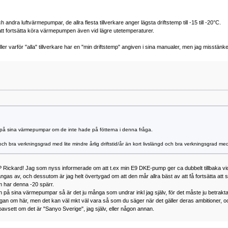
 andra luftvärmepumpar, de allra flesta tillverkare anger lägsta driftstemp till -15 till -20°C.
e att fortsätta köra värmepumpen även vid lägre utetemperaturer.
eller varför "alla" tillverkare har en "min driftstemp" angiven i sina manualer, men jag misstänke
ta på sina värmepumpar om de inte hade på fötterna i denna fråga.
 och bra verkningsgrad med lite mindre årlig driftstid/år än kort livslängd och bra verkningsgrad med 
P Rickard! Jag som nyss informerade om att t.ex min E9 DKE-pump ger ca dubbelt tillbaka vid -
stängas av, och dessutom är jag helt övertygad om att den mår allra bäst av att få fortsätta att
m har denna -20 spärr.
en på sina värmepumpar så är det ju många som undrar inkl jag själv, för det måste ju betra
gan om här, men det kan väl mkt väl vara så som du säger när det gäller deras ambitioner, o
, oavsett om det är "Sanyo Sverige", jag själv, eller någon annan.