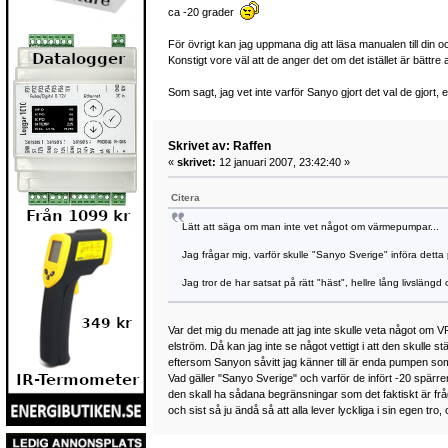
ca -20 grader
För övrigt kan jag uppmana dig att läsa manualen till din och
Konstigt vore väl att de anger det om det istället är bättr
Som sagt, jag vet inte varför Sanyo gjort det val de gjort, 
Skrivet av: Raffen
«
skrivet:
12 januari 2007, 23:42:40 »
Citera
Lätt att säga om man inte vet något om värmepumpar...
Jag frågar mig, varför skulle "Sanyo Sverige" införa det
Jag tror de har satsat på rätt "häst", hellre lång livslängd
Var det mig du menade att jag inte skulle veta något om V
elström. Då kan jag inte se något vettigt i att den skulle 
eftersom Sanyon såvitt jag känner till är enda pumpen so
Vad gäller "Sanyo Sverige" och varför de infört -20 spärr
den skall ha sådana begränsningar som det faktiskt är frå
och sist så ju ändå så att alla lever lyckliga i sin egen tro