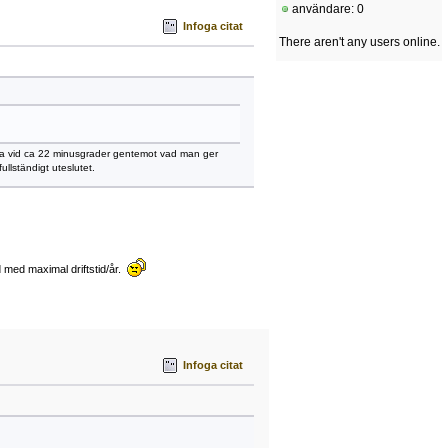
användare: 0
Infoga citat
There aren't any users online.
baka vid ca 22 minusgrader gentemot vad man ger
lständigt uteslutet.
ad med maximal driftstid/år.
Infoga citat