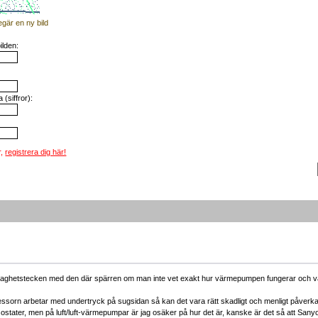
egär en ny bild
ilden:
(siffror):
r,
registrera dig här!
ett svaghetstecken med den där spärren om man inte vet exakt hur värmepumpen fungerar och va
essorn arbetar med undertryck på sugsidan så kan det vara rätt skadligt och menligt påverka
sostater, men på luft/luft-värmepumpar är jag osäker på hur det är, kanske är det så att 