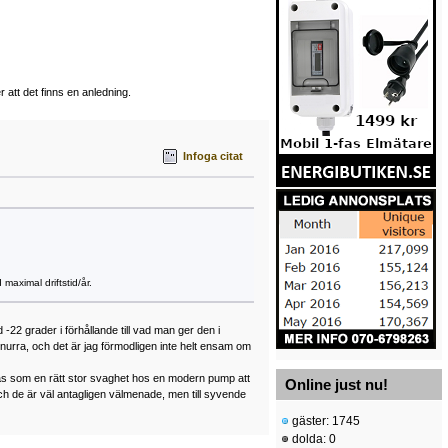
r att det finns en anledning.
Infoga citat
maximal driftstid/år.
22 grader i förhållande till vad man ger den i
 snurra, och det är jag förmodligen inte helt ensam om
ktas som en rätt stor svaghet hos en modern pump att
Online just nu!
ch de är väl antagligen välmenade, men till syvende
gäster: 1745
dolda: 0