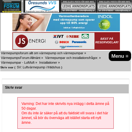
Värmepumpsforum allt om värmepump och värmepumpar
»
Menu ≡
VärmepumpsForum Allmänt
»
Värmepumpar och installationsfrågor.
»
Värmepumpar - Luft/luft
»
Installationer
»
SV: Luftvärmepump i fritidshus
Skriv svar (
)
Skriv svar
Varning: Det har inte skrivits nya inlägg i detta ämne på
50 dagar.
Om du inte är säker på att du faktiskt vill svara i det här
ämnet, så bör du överväga att istället starta ett nytt
ämne.