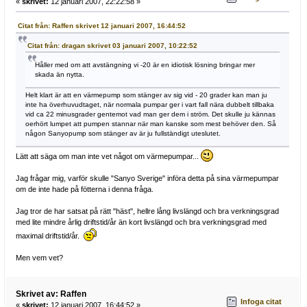
«
skrivet:
12 januari 2007, 22:22:58 »
Citat från: Raffen skrivet 12 januari 2007, 16:44:52
Citat från: dragan skrivet 03 januari 2007, 10:22:52
Håller med om att avstängning vi -20 är en idiotisk lösning bringar mer
skada än nytta.
Helt klart är att en värmepump som stänger av sig vid - 20 grader kan man ju
inte ha överhuvudtaget, när normala pumpar ger i vart fall nära dubbelt tillbaka
vid ca 22 minusgrader gentemot vad man ger dem i ström. Det skulle ju kännas
oerhört lumpet att pumpen stannar när man kanske som mest behöver den. Så
någon Sanyopump som stänger av är ju fullständigt uteslutet.
Lätt att säga om man inte vet något om värmepumpar...
Jag frågar mig, varför skulle "Sanyo Sverige" införa detta på sina värmepumpar
om de inte hade på fötterna i denna fråga.
Jag tror de har satsat på rätt "häst", hellre lång livslängd och bra verkningsgrad
med lite mindre årlig driftstid/år än kort livslängd och bra verkningsgrad med
maximal driftstid/år.
Men vem vet?
Skrivet av: Raffen
Infoga citat
«
skrivet:
12 januari 2007, 16:44:52 »