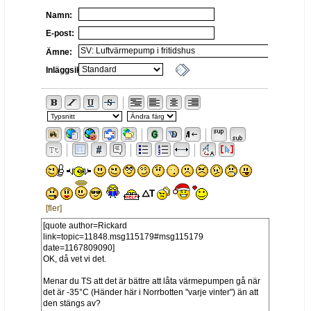
Namn:
E-post:
Ämne:
Inläggsikon:
[fler]