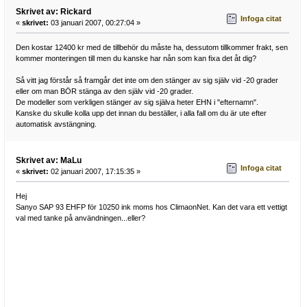
Skrivet av: Rickard
Infoga citat
«
skrivet:
03 januari 2007, 00:27:04 »
Den kostar 12400 kr med de tillbehör du måste ha, dessutom tillkommer frakt, sen
kommer monteringen till men du kanske har nån som kan fixa det åt dig?
Så vitt jag förstår så framgår det inte om den stänger av sig själv vid -20 grader
eller om man BÖR stänga av den själv vid -20 grader.
De modeller som verkligen stänger av sig själva heter EHN i "efternamn".
Kanske du skulle kolla upp det innan du beställer, i alla fall om du är ute efter
automatisk avstängning.
Skrivet av: MaLu
Infoga citat
«
skrivet:
02 januari 2007, 17:15:35 »
Hej
Sanyo SAP 93 EHFP för 10250 ink moms hos ClimaonNet. Kan det vara ett vettigt
val med tanke på användningen...eller?