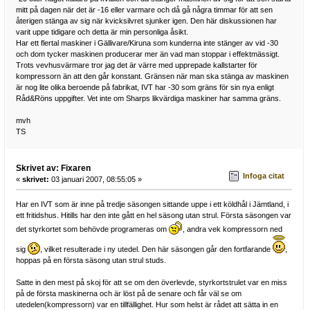
mitt på dagen när det är -16 eller varmare och då gå några timmar för att sen
återigen stänga av sig när kvicksilvret sjunker igen. Den här diskussionen har
varit uppe tidigare och detta är min personliga åsikt.
Har ett flertal maskiner i Gällivare/Kiruna som kunderna inte stänger av vid -30
och dom tycker maskinen producerar mer än vad man stoppar i effektmässigt.
Trots vevhusvärmare tror jag det är värre med upprepade kallstarter för
kompressorn än att den går konstant. Gränsen när man ska stänga av maskinen
är nog lite olika beroende på fabrikat, IVT har -30 som gräns för sin nya enligt
Råd&Röns uppgifter. Vet inte om Sharps likvärdiga maskiner har samma gräns.
mvh
TS
Skrivet av: Fixaren
Infoga citat
«
skrivet:
03 januari 2007, 08:55:05 »
Har en IVT som är inne på tredje säsongen sittande uppe i ett köldhål i Jämtland, i
ett fritidshus. Hitills har den inte gått en hel säsong utan strul. Första säsongen var
det styrkortet som behövde programeras om
, andra vek kompressorn ned
sig
, vilket resulterade i ny utedel. Den här säsongen går den fortfarande
,
hoppas på en första säsong utan strul studs.
Satte in den mest på skoj för att se om den överlevde, styrkortstrulet var en miss
på de första maskinerna och är löst på de senare och får väl se om
utedelen(kompressorn) var en tillfällighet. Hur som helst är rådet att sätta in en