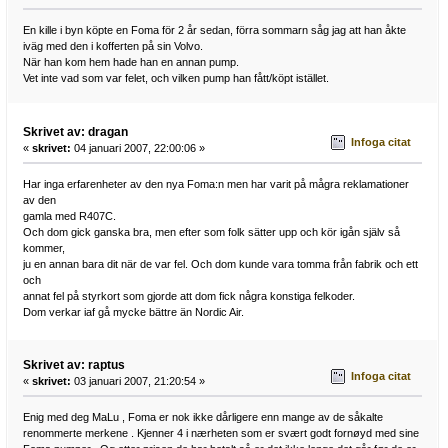
En kille i byn köpte en Foma för 2 år sedan, förra sommarn såg jag att han åkte
iväg med den i kofferten på sin Volvo.
När han kom hem hade han en annan pump.
Vet inte vad som var felet, och vilken pump han fått/köpt istället.
Skrivet av: dragan
Infoga citat
«
skrivet:
04 januari 2007, 22:00:06 »
Har inga erfarenheter av den nya Foma:n men har varit på mågra reklamationer
av den
gamla med R407C.
Och dom gick ganska bra, men efter som folk sätter upp och kör igån själv så
kommer,
ju en annan bara dit när de var fel. Och dom kunde vara tomma från fabrik och ett
och
annat fel på styrkort som gjorde att dom fick några konstiga felkoder.
Dom verkar iaf gå mycke bättre än Nordic Air.
Skrivet av: raptus
Infoga citat
«
skrivet:
03 januari 2007, 21:20:54 »
Enig med deg MaLu , Foma er nok ikke dårligere enn mange av de såkalte
renommerte merkene . Kjenner 4 i nærheten som er svært godt fornøyd med sine