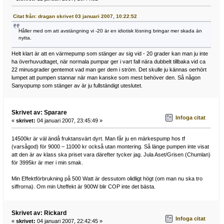
Citat från: dragan skrivet 03 januari 2007, 10:22:52
Håller med om att avstängning vi -20 är en idiotisk lösning bringar mer skada än
nytta.
Helt klart är att en värmepump som stänger av sig vid - 20 grader kan man ju inte
ha överhuvudtaget, när normala pumpar ger i vart fall nära dubbelt tillbaka vid ca
22 minusgrader gentemot vad man ger dem i ström. Det skulle ju kännas oerhört
lumpet att pumpen stannar när man kanske som mest behöver den. Så någon
Sanyopump som stänger av är ju fullständigt uteslutet.
Skrivet av: Sparare
Infoga citat
«
skrivet:
04 januari 2007, 23:45:49 »
14500kr är väl ändå fruktansvärt dyrt. Man får ju en märkespump hos tf
(varsågod) för 9000 – 11000 kr också utan montering. Så länge pumpen inte visat
att den är av klass ska priset vara därefter tycker jag. Jula Aset/Grisen (Chumlan)
för 3995kr är mer i min smak.
Min Effektförbrukning på 500 Watt är dessutom olidligt högt (om man nu ska tro
siffrorna). Om min Uteffekt är 900W blir COP inte det bästa.
Skrivet av: Rickard
Infoga citat
«
skrivet:
04 januari 2007, 22:42:45 »