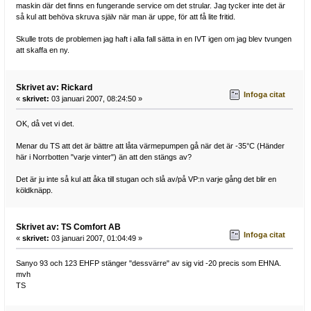
maskin där det finns en fungerande service om det strular. Jag tycker inte det är
så kul att behöva skruva själv när man är uppe, för att få lite fritid.
Skulle trots de problemen jag haft i alla fall sätta in en IVT igen om jag blev tvungen
att skaffa en ny.
Skrivet av: Rickard
Infoga citat
«
skrivet:
03 januari 2007, 08:24:50 »
OK, då vet vi det.
Menar du TS att det är bättre att låta värmepumpen gå när det är -35°C (Händer
här i Norrbotten "varje vinter") än att den stängs av?
Det är ju inte så kul att åka till stugan och slå av/på VP:n varje gång det blir en
köldknäpp.
Skrivet av: TS Comfort AB
Infoga citat
«
skrivet:
03 januari 2007, 01:04:49 »
Sanyo 93 och 123 EHFP stänger "dessvärre" av sig vid -20 precis som EHNA.
mvh
TS