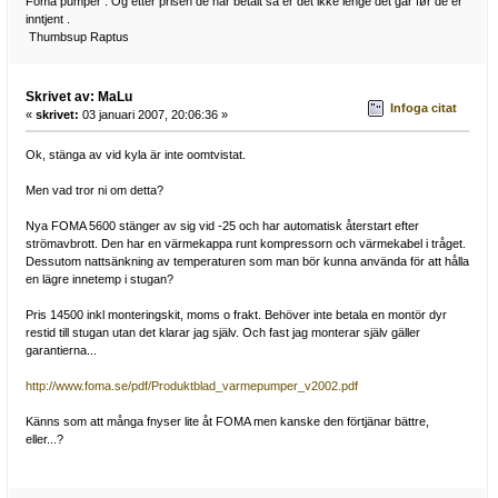
Foma pumper . Og etter prisen de har betalt så er det ikke lenge det går før de er
inntjent .
Thumbsup Raptus
Skrivet av: MaLu
Infoga citat
«
skrivet:
03 januari 2007, 20:06:36 »
Ok, stänga av vid kyla är inte oomtvistat.
Men vad tror ni om detta?
Nya FOMA 5600 stänger av sig vid -25 och har automatisk återstart efter
strömavbrott. Den har en värmekappa runt kompressorn och värmekabel i tråget.
Dessutom nattsänkning av temperaturen som man bör kunna använda för att hålla
en lägre innetemp i stugan?
Pris 14500 inkl monteringskit, moms o frakt. Behöver inte betala en montör dyr
restid till stugan utan det klarar jag själv. Och fast jag monterar själv gäller
garantierna...
http://www.foma.se/pdf/Produktblad_varmepumper_v2002.pdf
Känns som att många fnyser lite åt FOMA men kanske den förtjänar bättre,
eller...?