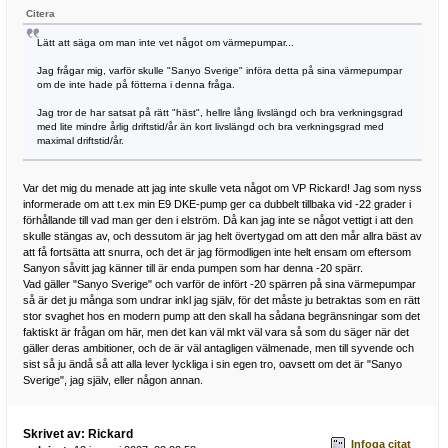
Citera
Lätt att säga om man inte vet något om värmepumpar...
Jag frågar mig, varför skulle "Sanyo Sverige" införa detta på sina värmepumpar
om de inte hade på fötterna i denna fråga.
Jag tror de har satsat på rätt "häst", hellre lång livslängd och bra verkningsgrad
med lite mindre årlig driftstid/år än kort livslängd och bra verkningsgrad med
maximal driftstid/år.
Var det mig du menade att jag inte skulle veta något om VP Rickard! Jag som nyss
informerade om att t.ex min E9 DKE-pump ger ca dubbelt tillbaka vid -22 grader i
förhållande till vad man ger den i elström. Då kan jag inte se något vettigt i att den
skulle stängas av, och dessutom är jag helt övertygad om att den mår allra bäst av
att få fortsätta att snurra, och det är jag förmodligen inte helt ensam om eftersom
Sanyon såvitt jag känner till är enda pumpen som har denna -20 spärr.
Vad gäller "Sanyo Sverige" och varför de infört -20 spärren på sina värmepumpar
så är det ju många som undrar inkl jag själv, för det måste ju betraktas som en rätt
stor svaghet hos en modern pump att den skall ha sådana begränsningar som det
faktiskt är frågan om här, men det kan väl mkt väl vara så som du säger när det
gäller deras ambitioner, och de är väl antagligen välmenade, men till syvende och
sist så ju ändå så att alla lever lyckliga i sin egen tro, oavsett om det är "Sanyo
Sverige", jag själv, eller någon annan.
Skrivet av: Rickard
Infoga citat