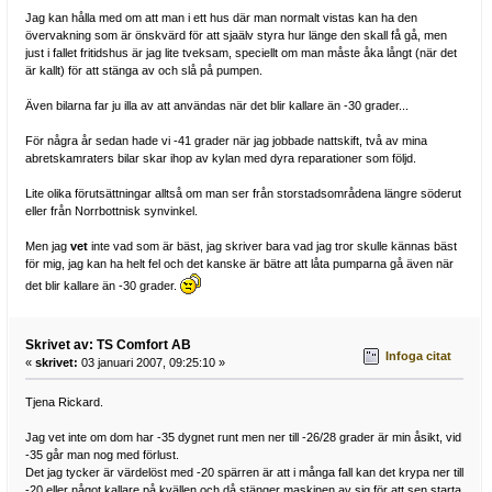
Jag kan hålla med om att man i ett hus där man normalt vistas kan ha den
övervakning som är önskvärd för att sjaälv styra hur länge den skall få gå, men
just i fallet fritidshus är jag lite tveksam, speciellt om man måste åka långt (när det
är kallt) för att stänga av och slå på pumpen.
Även bilarna far ju illa av att användas när det blir kallare än -30 grader...
För några år sedan hade vi -41 grader när jag jobbade nattskift, två av mina
abretskamraters bilar skar ihop av kylan med dyra reparationer som följd.
Lite olika förutsättningar alltså om man ser från storstadsområdena längre söderut
eller från Norrbottnisk synvinkel.
Men jag
vet
inte vad som är bäst, jag skriver bara vad jag tror skulle kännas bäst
för mig, jag kan ha helt fel och det kanske är bätre att låta pumparna gå även när
det blir kallare än -30 grader.
Skrivet av: TS Comfort AB
Infoga citat
«
skrivet:
03 januari 2007, 09:25:10 »
Tjena Rickard.
Jag vet inte om dom har -35 dygnet runt men ner till -26/28 grader är min åsikt, vid
-35 går man nog med förlust.
Det jag tycker är värdelöst med -20 spärren är att i många fall kan det krypa ner till
-20 eller något kallare på kvällen och då stänger maskinen av sig för att sen starta