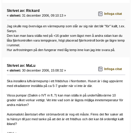
Skrivet av: Rickard
Infoga citat
«
skrivet:
31 december 2006, 09:10:13 »
Jag skulle nog överväga en värmepump som slår av sig när det blir "för" kallt, t.ex.
Sanyo.
Den kan man bara ställa ned på +16 grader som lägst men å andra sidan kan du
låta fjärrkontrollen vara tempgivare, högt placerad fjärrkontroll borde ge lägre temp
i rummet.
Hur avfrostningen på den fungerar med låg temp inne kan jag inte svara på.
Skrivet av: MaLu
Infoga citat
«
skrivet:
30 december 2006, 15:08:32 »
Ska installera luftvärmepump i ett fritidshus i Norrbotten. Huset är i dag uppvärmt
med elradiatorer inställda på ca 5-7 grader när vi inte är där.
Vissa pumpar (Daikin o IVT m fl..?) kan man ställa in på underhållsvärme 10
grader vilket verkar vettigt. Vet inte vad som är lägsta möjliga innetemeperatur för
andra märken?
Automatiskt återtstart efter strömavbrott är nog ett måste. Finns det fler saker att
ta hänsyn till just med tanke på att det är ett fritidhus och det kan bli ordentligt kallt
ibland?