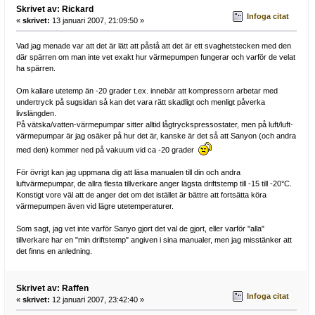
Skrivet av: Rickard
Infoga citat
«
skrivet:
13 januari 2007, 21:09:50 »
Vad jag menade var att det är lätt att påstå att det är ett svaghetstecken med den
där spärren om man inte vet exakt hur värmepumpen fungerar och varför de velat
ha spärren.
Om kallare utetemp än -20 grader t.ex. innebär att kompressorn arbetar med
undertryck på sugsidan så kan det vara rätt skadligt och menligt påverka
livslängden.
På vätska/vatten-värmepumpar sitter alltid lågtryckspressostater, men på luft/luft-
värmepumpar är jag osäker på hur det är, kanske är det så att Sanyon (och andra
med den) kommer ned på vakuum vid ca -20 grader
För övrigt kan jag uppmana dig att läsa manualen till din och andra
luftvärmepumpar, de allra flesta tillverkare anger lägsta driftstemp till -15 till -20°C.
Konstigt vore väl att de anger det om det istället är bättre att fortsätta köra
värmepumpen även vid lägre utetemperaturer.
Som sagt, jag vet inte varför Sanyo gjort det val de gjort, eller varför "alla"
tillverkare har en "min driftstemp" angiven i sina manualer, men jag misstänker att
det finns en anledning.
Skrivet av: Raffen
Infoga citat
«
skrivet:
12 januari 2007, 23:42:40 »