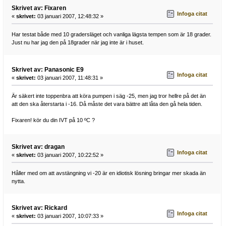
Skrivet av: Fixaren
Infoga citat
«
skrivet:
03 januari 2007, 12:48:32 »
Har testat både med 10 gradersläget och vanliga lägsta tempen som är 18 grader.
Just nu har jag den på 18grader när jag inte är i huset.
Skrivet av: Panasonic E9
Infoga citat
«
skrivet:
03 januari 2007, 11:48:31 »
Är säkert inte toppenbra att köra pumpen i säg -25, men jag tror hellre på det än
att den ska återstarta i -16. Då måste det vara bättre att låta den gå hela tiden.
Fixaren! kör du din IVT på 10 ºC ?
Skrivet av: dragan
Infoga citat
«
skrivet:
03 januari 2007, 10:22:52 »
Håller med om att avstängning vi -20 är en idiotisk lösning bringar mer skada än
nytta.
Skrivet av: Rickard
Infoga citat
«
skrivet:
03 januari 2007, 10:07:33 »