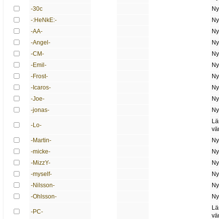
-30c
Ny
-:HeNkE:-
Ny
-AA-
Ny
-Angel-
Ny
-CM-
Ny
-Emil-
Ny
-Frost-
Ny
-Icaros-
Ny
-Joe-
Ny
-jonas-
Ny
Lä
-Lo-
vä
-Martin-
Ny
-micke-
Ny
-MizzY-
Ny
-myself-
Ny
-Nilsson-
Ny
-Ohlsson-
Ny
Lä
-PC-
vä