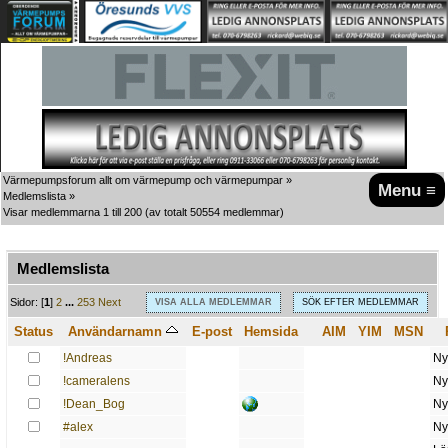
Värmepumpsforum allt om värmepump och värmepumpar
»
Menu ≡
Medlemslista
»
Visar medlemmarna 1 till 200
(av totalt 50554 medlemmar)
Medlemslista
A
B
C
D
E
F
G
H
I
J
K
L
M
N
O
P
Q
R
S
T
U
V
W
X
Y
Z
Sidor: [
1
]
2
...
253
Next
VISA ALLA MEDLEMMAR
SÖK EFTER MEDLEMMAR
Status
Användarnamn
E-post
Hemsida
AIM
YIM
MSN
!Andreas
Ny
!cameralens
Ny
!Dean_Bog
Ny
#alex
Ny