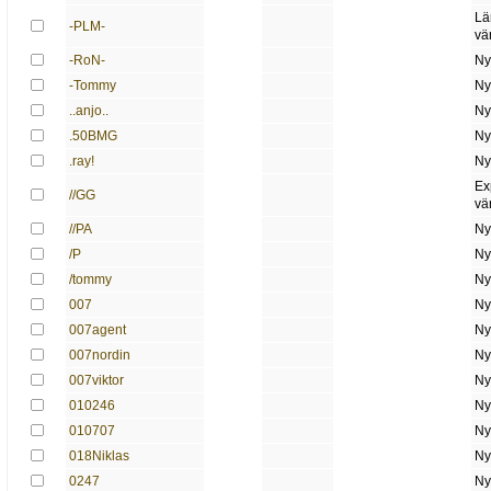
Lä
-PLM-
vä
-RoN-
Ny
-Tommy
Ny
..anjo..
Ny
.50BMG
Ny
.ray!
Ny
Ex
//GG
vä
//PA
Ny
/P
Ny
/tommy
Ny
007
Ny
007agent
Ny
007nordin
Ny
007viktor
Ny
010246
Ny
010707
Ny
018Niklas
Ny
0247
Ny