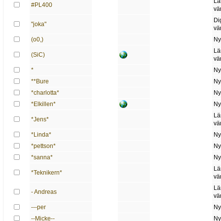
Lä
#PL400
vä
Di
"joka"
vä
(o0,)
Ny
Lä
(SiC)
vä
*
Ny
**Bure
Ny
*charlotta*
Ny
*Elkillen*
Ny
Lä
*Jens*
vä
*Linda*
Ny
*pettson*
Ny
*sanna*
Ny
Lä
*Teknikern*
vä
Lä
- Andreas
vä
---per
Ny
--Micke--
Ny