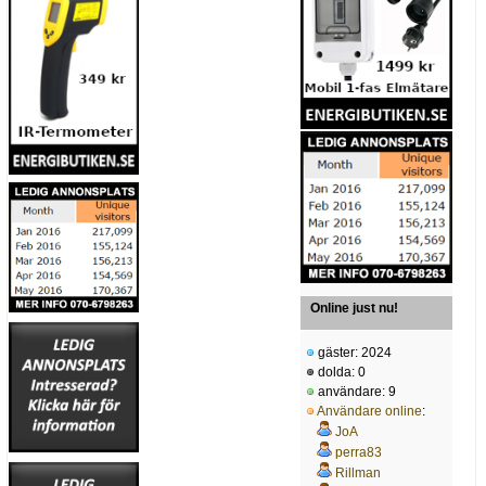
Online just nu!
gäster: 2024
dolda: 0
användare: 9
Användare online
:
JoA
perra83
Rillman