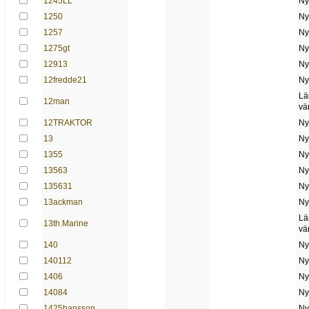
1245LL
Ny
1250
Ny
1257
Ny
1275gt
Ny
12913
Ny
12fredde21
Ny
Lä
12man
vä
12TRAKTOR
Ny
13
Ny
1355
Ny
13563
Ny
135631
Ny
13ackman
Ny
Lä
13th.Marine
vä
140
Ny
140112
Ny
1406
Ny
14084
Ny
1425hansson
Ny