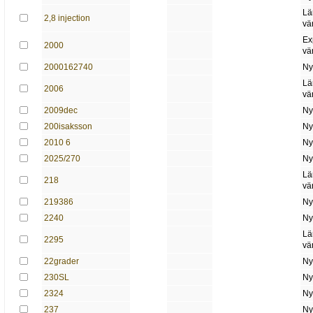
Lä
2,8 injection
vä
Ex
2000
vä
2000162740
Ny
Lä
2006
vä
2009dec
Ny
200isaksson
Ny
2010 6
Ny
2025/270
Ny
Lä
218
vä
219386
Ny
2240
Ny
Lä
2295
vä
22grader
Ny
230SL
Ny
2324
Ny
237
Ny