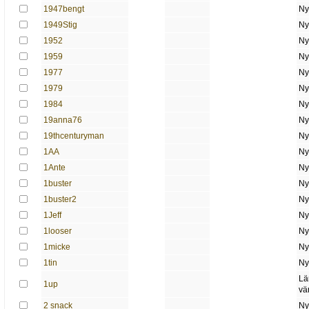
1947bengt
Ny
1949Stig
Ny
1952
Ny
1959
Ny
1977
Ny
1979
Ny
1984
Ny
19anna76
Ny
19thcenturyman
Ny
1AA
Ny
1Ante
Ny
1buster
Ny
1buster2
Ny
1Jeff
Ny
1looser
Ny
1micke
Ny
1tin
Ny
Lä
1up
vä
2 snack
Ny