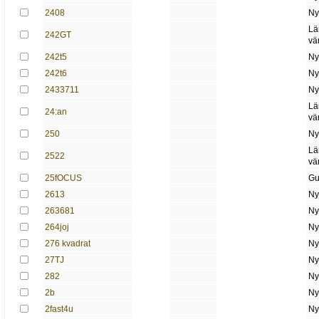
2408
Ny
Lä
242GT
vä
242t5
Ny
242t6
Ny
2433711
Ny
Lä
24:an
vä
250
Ny
Lä
2522
vä
25fOCUS
Gu
2613
Ny
263681
Ny
264joj
Ny
276 kvadrat
Ny
27TJ
Ny
282
Ny
2b
Ny
2fast4u
Ny