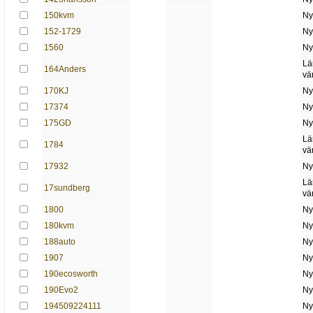
150kvm
Ny
152-1729
Ny
1560
Ny
Lä
164Anders
vä
170KJ
Ny
17374
Ny
175GD
Ny
Lä
1784
vä
17932
Ny
Lä
17sundberg
vä
1800
Ny
180kvm
Ny
188auto
Ny
1907
Ny
190ecosworth
Ny
190Evo2
Ny
194509224111
Ny