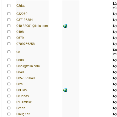
Lä
02dag
vä
032260
Ny
037136384
Ny
040.88001@telia.com
Ny
0498
Ny
0679
Ny
0709756258
Ny
Ka
08
vä
0808
Ny
0823@telia.com
Ny
0840
Ny
0857029040
Ny
08:a
Ny
08Clas
Ny
08Jonas
Ny
0911micke
Ny
0cean
Ny
0la0gKari
Ny