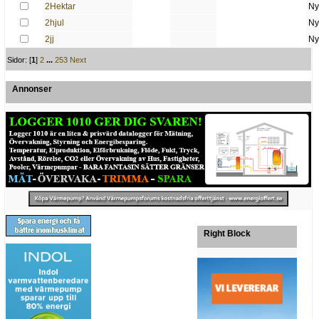
2Hektar
Ny
2hjul
Ny
2jj
Ny
Sidor: [
1
]
2
...
253
Next
Annonser
Right Block