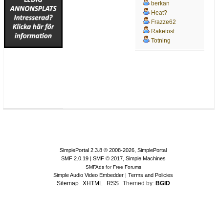
berkan
Heat?
Frazze62
Raketost
Totning
Göte
SimplePortal 2.3.8 © 2008-2026, SimplePortal
SMF 2.0.19
|
SMF © 2017
,
Simple Machines
SMFAds
for
Free Forums
Simple Audio Video Embedder
|
Terms and Policies
Sitemap
XHTML
RSS
Themed by:
BGID