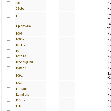
0libre
Ny
0Sebz
Ny
Lä
1
vä
Lä
1 plansvilla
vä
100%
Ny
10009
Ny
101112
Ny
1013
Ny
102578
Ny
105berglund
Ny
109652
Ny
Ex
109an
vä
10mm
Ny
11 grader
Ny
11 Indianen
Ny
1100xx
Ny
1116
Ny