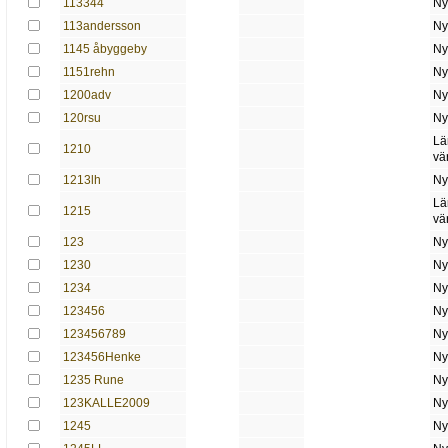
113344
Ny
113andersson
Ny
1145 åbyggeby
Ny
1151rehn
Ny
1200adv
Ny
120rsu
Ny
Lä
1210
vä
1213lh
Ny
Lä
1215
vä
123
Ny
1230
Ny
1234
Ny
123456
Ny
123456789
Ny
123456Henke
Ny
1235 Rune
Ny
123KALLE2009
Ny
1245
Ny