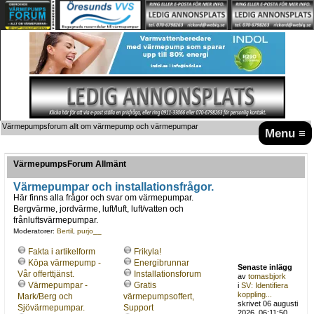
Värmepumpsforum allt om värmepump och värmepumpar
Menu ≡
VärmepumpsForum Allmänt
Värmepumpar och installationsfrågor.
Här finns alla frågor och svar om värmepumpar.
Bergvärme, jordvärme, luft/luft, luft/vatten och
frånluftsvärmepumpar.
Moderatorer:
Bertil
,
purjo__
Fakta i artikelform
Frikyla!
Köpa värmepump -
Energibrunnar
Senaste inlägg
Vår offerttjänst.
Installationsforum
av
tomasbjork
Värmepumpar -
Gratis
i
SV: Identifiera
koppling...
Mark/Berg och
värmepumpsoffert,
skrivet 06 augusti
Sjövärmepumpar.
Support
2026, 06:11:50