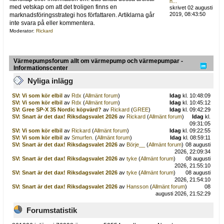
h...
med vetskap om att det troligen finns en
skrivet 02 augusti
2019, 08:43:50
marknadsföringsstrategi hos författaren. Artiklarna går
inte svara på eller kommentera.
Moderator:
Rickard
Värmepumpsforum allt om värmepump och värmepumpar -
Informationscenter
Nyliga inlägg
SV: Vi som kör elbil
av
Rdx
(
Allmänt forum
)
Idag
kl. 10:48:09
SV: Vi som kör elbil
av
Rdx
(
Allmänt forum
)
Idag
kl. 10:45:12
SV: Gree SP-X 35 Nordic köpvärd?
av
Rickard
(
GREE
)
Idag
kl. 09:42:29
SV: Snart är det dax! Riksdagsvalet 2026
av
Rickard
(
Allmänt forum
)
Idag
kl.
09:31:05
SV: Vi som kör elbil
av
Rickard
(
Allmänt forum
)
Idag
kl. 09:22:55
SV: Vi som kör elbil
av
Smurfen.
(
Allmänt forum
)
Idag
kl. 08:59:11
SV: Snart är det dax! Riksdagsvalet 2026
av
Börje__
(
Allmänt forum
)
08 augusti
2026, 22:09:34
SV: Snart är det dax! Riksdagsvalet 2026
av
tyke
(
Allmänt forum
)
08 augusti
2026, 21:55:10
SV: Snart är det dax! Riksdagsvalet 2026
av
tyke
(
Allmänt forum
)
08 augusti
2026, 21:54:10
SV: Snart är det dax! Riksdagsvalet 2026
av
Hansson
(
Allmänt forum
)
08
augusti 2026, 21:52:29
Forumstatistik