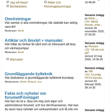
Jag vill köpa!
Aktier och
10:48:09
Bortskänkes
Penningplaceringar
Senaste inlägg
Omröstningar
av
Börje__
i
SV: Bästa
Här samlar vi alla omröstningar, lite statistik kan aldrig
fönster, erfar...
vara fel!
skrivet 29
Moderator:
Bertil
november 2025,
07:05:09
Artiklar och läsvärt + manualer.
Senaste inlägg
Här hittar du länkar till sånt som är intressant att läsa
av
Rickard
om värmepumpar.
i
SV: Så det kan
Moderator:
Bertil
gå?
skrivet 10 maj
Manualer
2026, 14:36:26
Senaste inlägg
av
SW
Grundläggande kylteknik
i
SV: Grundig
Här diskuterar vi grundläggande kylteknik-kunskap.
FRYS Kanske...
skrivet 03
Moderatorer:
Bertil
,
Rickard
,
ace
februari 2026,
09:14:30
Fakta och nyheter om
forumet/Företaget
Här kan du bl.a. läsa om mig som äger och
administrerar forumet, och hur det finansieras. Här kan
du även läsa nyheter om verksamheten och få info om
Senaste inlägg