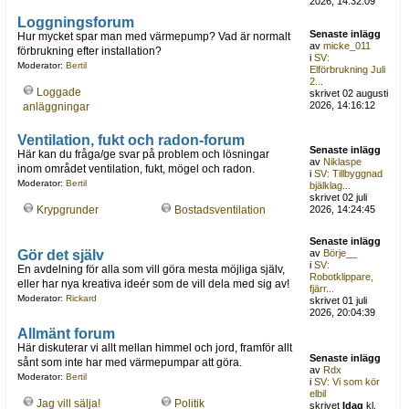
2026, 14:32:09
Loggningsforum
Senaste inlägg
Hur mycket spar man med värmepump? Vad är normalt
av
micke_011
förbrukning efter installation?
i
SV:
Moderator:
Bertil
Elförbrukning Juli
2...
Loggade
skrivet 02 augusti
2026, 14:16:12
anläggningar
Ventilation, fukt och radon-forum
Senaste inlägg
Här kan du fråga/ge svar på problem och lösningar
av
Niklaspe
inom området ventilation, fukt, mögel och radon.
i
SV: Tillbyggnad
Moderator:
Bertil
bjälklag...
skrivet 02 juli
Krypgrunder
Bostadsventilation
2026, 14:24:45
Senaste inlägg
Gör det själv
av
Börje__
i
SV:
En avdelning för alla som vill göra mesta möjliga själv,
Robotklippare,
eller har nya kreativa ideér som de vill dela med sig av!
fjärr...
Moderator:
Rickard
skrivet 01 juli
2026, 20:04:39
Allmänt forum
Här diskuterar vi allt mellan himmel och jord, framför allt
Senaste inlägg
sånt som inte har med värmepumpar att göra.
av
Rdx
Moderator:
Bertil
i
SV: Vi som kör
elbil
Jag vill sälja!
Politik
skrivet
Idag
kl.