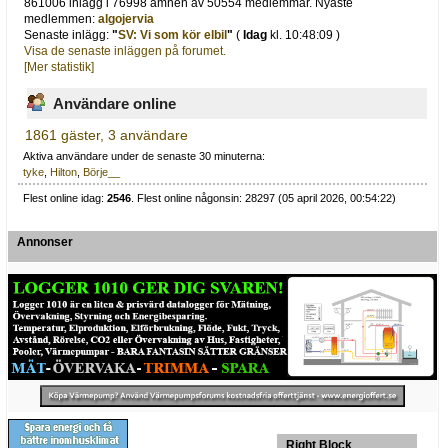
861006 inlägg i 76998 ämnen av 50554 medlemmar. Nyaste
medlemmen:
algojervia
Senaste inlägg:
"
SV: Vi som kör elbil
"
(
Idag
kl. 10:48:09 )
Visa de senaste inläggen på forumet.
[Mer statistik]
Användare online
1861 gäster, 3 användare
Aktiva användare under de senaste 30 minuterna:
tyke
,
Hilton
,
Börje__
Flest online idag:
2546
. Flest online någonsin: 28297 (05 april 2026, 00:54:22)
Annonser
Right Block