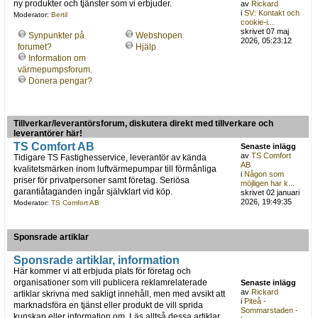
ny produkter och tjänster som vi erbjuder.
av
Rickard
i
SV: Kontakt och
Moderator:
Bertil
cookie-i...
skrivet 07 maj
Synpunkter på
Webshopen
2026, 05:23:12
forumet?
Hjälp
Information om
värmepumpsforum.
Donera pengar?
Tillverkar/leverantörsforum, diskutera direkt med tillverkare och
leverantörer här!
TS Comfort AB
Senaste inlägg
av
TS Comfort
Tidigare TS Fastighesservice, leverantör av kända
AB
kvalitetsmärken inom luftvärmepumpar till förmånliga
i
Någon som
priser för privatpersoner samt företag. Seriösa
möjligen har k...
garantiåtaganden ingår självklart vid köp.
skrivet 02 januari
2026, 19:49:35
Moderator:
TS Comfort AB
Sponsrade artiklar
Sponsrade artiklar, information
Här kommer vi att erbjuda plats för företag och
organisationer som vill publicera reklamrelaterade
Senaste inlägg
av
Rickard
artiklar skrivna med sakligt innehåll, men med avsikt att
i
Piteå -
marknadsföra en tjänst eller produkt de vill sprida
Sommarstaden -
kunskap eller information om. Läs alltså dessa artiklar