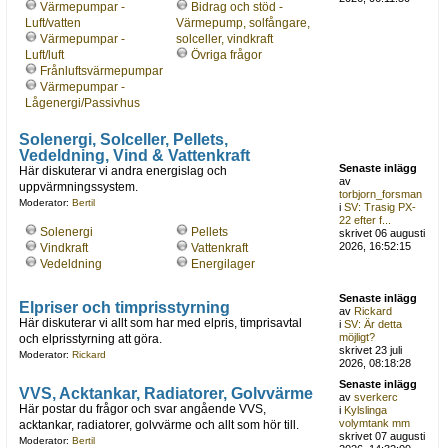
Värmepumpar -
Bidrag och stöd -
Luft/vatten
Värmepump, solfångare,
Värmepumpar -
solceller, vindkraft
Luft/luft
Övriga frågor
Frånluftsvärmepumpar
Värmepumpar -
Lågenergi/Passivhus
Solenergi, Solceller, Pellets,
Vedeldning, Vind & Vattenkraft
Senaste inlägg
Här diskuterar vi andra energislag och
av
uppvärmningssystem.
torbjorn_forsman
Moderator:
Bertil
i
SV: Trasig PX-
22 efter f...
Solenergi
Pellets
skrivet 06 augusti
2026, 16:52:15
Vindkraft
Vattenkraft
Vedeldning
Energilager
Senaste inlägg
Elpriser och timprisstyrning
av
Rickard
Här diskuterar vi allt som har med elpris, timprisavtal
i
SV: Är detta
möjligt?
och elprisstyrning att göra.
skrivet 23 juli
Moderator:
Rickard
2026, 08:18:28
Senaste inlägg
VVS, Acktankar, Radiatorer, Golvvärme
av
sverkerc
Här postar du frågor och svar angående VVS,
i
Kylslinga
volymtank mm
acktankar, radiatorer, golvvärme och allt som hör till.
skrivet 07 augusti
Moderator:
Bertil