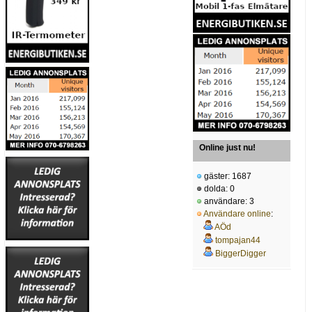
Online just nu!
gäster: 1687
dolda: 0
användare: 3
Användare online
:
AÖd
tompajan44
BiggerDigger