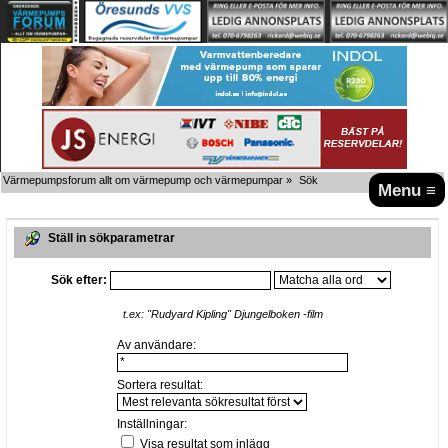
Värmepumpsforum allt om värmepump och värmepumpar
»
Sök
Menu ≡
Ställ in sökparametrar
Sök efter:
t.ex:
"Rudyard Kipling" Djungelboken -film
Av användare:
Sortera resultat:
Inställningar:
Visa resultat som inlägg