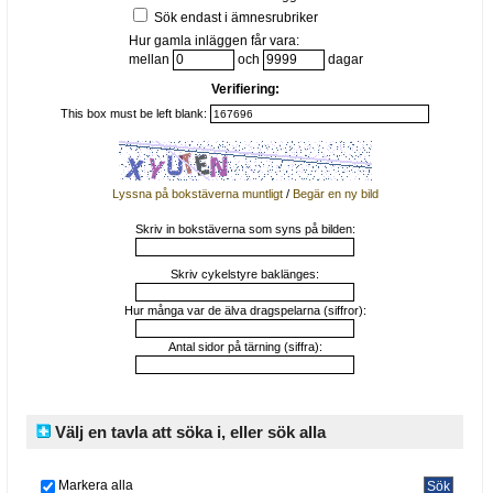
Sök endast i ämnesrubriker
Hur gamla inläggen får vara:
mellan
och
dagar
Verifiering:
This box must be left blank:
Lyssna på bokstäverna muntligt
/
Begär en ny bild
Skriv in bokstäverna som syns på bilden:
Skriv cykelstyre baklänges:
Hur många var de älva dragspelarna (siffror):
Antal sidor på tärning (siffra):
Välj en tavla att söka i, eller sök alla
Markera alla